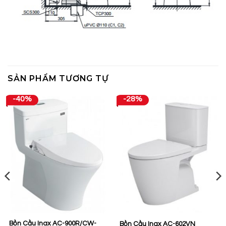
SẢN PHẨM TƯƠNG TỰ
-40%
-28%
Bồn Cầu Inax AC-900R/CW-
Bồn Cầu Inax AC-602VN