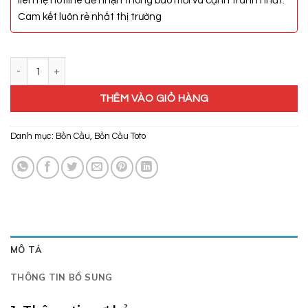
liên hệ hotline để nhận thông báo mới và cạnh tranh nhất.
Cam kết luôn rẻ nhất thị trường
Bồn Cầu Hai Khối Toto CS300DRT3 số lượng
THÊM VÀO GIỎ HÀNG
Danh mục:
Bồn Cầu
,
Bồn Cầu Toto
MÔ TẢ
THÔNG TIN BỔ SUNG