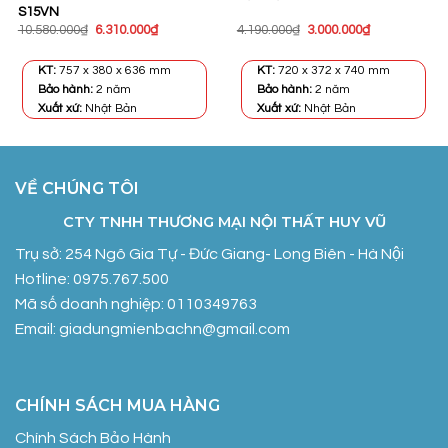
S15VN
Giá
Giá
Giá
Giá
10.580.000
₫
6.310.000
₫
4.190.000
₫
3.000.000
₫
gốc
hiện
gốc
hiện
là:
tại
là:
tại
10.580.000₫.
là:
4.190.000₫.
là:
KT:
757 x 380 x 636 mm
KT:
720 x 372 x 740 mm
6.310.000₫.
3.000.000₫.
Bảo hành:
2 năm
Bảo hành:
2 năm
Xuất xứ:
Nhật Bản
Xuất xứ:
Nhật Bản
VỀ CHÚNG TÔI
CTY TNHH THƯƠNG MẠI NỘI THẤT HUY VŨ
Trụ sở: 254 Ngô Gia Tự - Đức Giang- Long Biên - Hà Nội
Hotline: 0975.767.500
Mã số doanh nghiệp: 0110349763
Email: giadungmienbachn@gmail.com
CHÍNH SÁCH MUA HÀNG
Chính Sách Bảo Hành