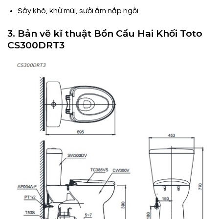
Sấy khô, khử mùi, sưởi ấm nắp ngồi
3. Bản vẽ kĩ thuật Bồn Cầu Hai Khối Toto
CS300DRT3