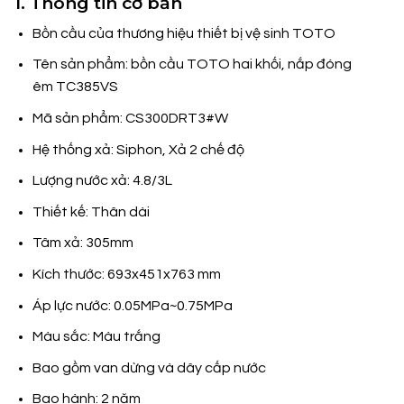
1. Thông tin cơ bản
Bồn cầu của thương hiệu thiết bị vệ sinh TOTO
Tên sản phẩm: bồn cầu TOTO hai khối, nắp đóng
êm TC385VS
Mã sản phẩm: CS300DRT3#W
Hệ thống xả: Siphon, Xả 2 chế độ
Lượng nước xả: 4.8/3L
Thiết kế: Thân dài
Tâm xả: 305mm
Kích thước: 693x451x763 mm
Áp lực nước: 0.05MPa~0.75MPa
Màu sắc: Màu trắng
Bao gồm van dừng và dây cấp nước
Bao hành: 2 năm