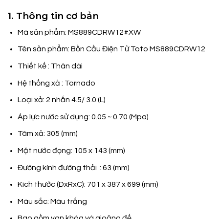
1. Thông tin cơ bản
Mã sản phẩm: MS889CDRW12#XW
Tên sản phẩm: Bồn Cầu Điện Tử Toto MS889CDRW12
Thiết kế : Thân dài
Hệ thống xả : Tornado
Loại xả: 2 nhấn 4.5/ 3.0 (L)
Áp lực nước sử dụng: 0.05 ~ 0.70 (Mpa)
Tâm xả: 305 (mm)
Mặt nước đọng: 105 x 143 (mm)
Đường kính đường thải : 63 (mm)
Kích thước (DxRxC): 701 x 387 x 699 (mm)
Màu sắc: Màu trắng
Bao gồm van khóa và gioăng đế