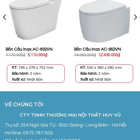
Bồn Cầu Inax AC-832VN
Bồn Cầu Inax AC-952VN
Giá
Giá
Giá
Giá
7.170.000
₫
5.110.000
₫
14.060.000
₫
12.430.000
₫
gốc
hiện
gốc
hiện
là:
tại
là:
tại
7.170.000₫.
là:
14.060.000₫.
là:
KT:
746 x 376 x 752 mm
KT:
550 x 360 x 290 mm
.
5.110.000₫.
12.430.000
Bảo hành:
2 năm
Bảo hành:
2 năm
Xuất xứ:
Nhật Bản
Xuất xứ:
Nhật Bản
VỀ CHÚNG TÔI
CTY TNHH THƯƠNG MẠI NỘI THẤT HUY VŨ
Trụ sở: 254 Ngô Gia Tự - Đức Giang- Long Biên - Hà Nội
Hotline: 0975.767.500