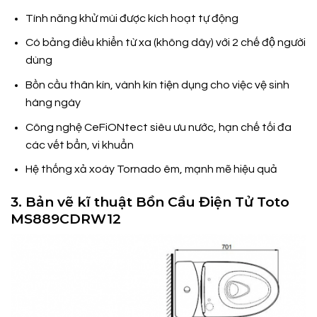
Tính năng khử mùi được kích hoạt tự động
Có bảng điều khiển từ xa (không dây) với 2 chế độ người
dùng
Bồn cầu thân kín, vành kín tiện dụng cho việc vệ sinh
hàng ngày
Công nghệ CeFiONtect siêu ưu nước, hạn chế tối đa
các vết bẩn, vi khuẩn
Hệ thống xả xoáy Tornado êm, mạnh mẽ hiệu quả
3. Bản vẽ kĩ thuật Bồn Cầu Điện Tử Toto
MS889CDRW12