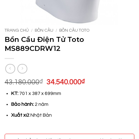
TRANG CHỦ
/
BỒN CẦU
/
BỒN CẦU TOTO
Bồn Cầu Điện Tử Toto
MS889CDRW12
Giá
Giá
43.180.000
₫
34.540.000
₫
gốc
hiện
KT:
701 x 387 x 699mm
là:
tại
43.180.000₫.
là:
Bảo hành:
2 năm
34.540.000₫.
Xuất xứ:
Nhật Bản