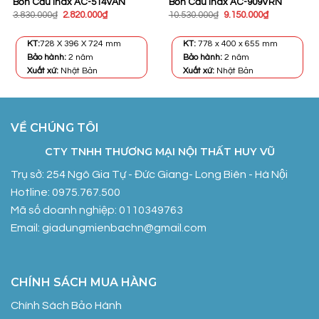
Bồn Cầu Inax AC-514VAN
Bồn Cầu Inax AC-909VRN
Giá
Giá
Giá
Giá
3.830.000
₫
2.820.000
₫
10.530.000
₫
9.150.000
₫
gốc
hiện
gốc
hiện
là:
tại
là:
tại
3.830.000₫.
là:
10.530.000₫.
là:
KT:
728 X 396 X 724 mm
KT:
778 x 400 x 655 mm
2.820.000₫.
9.150.000₫.
Bảo hành:
2 năm
Bảo hành:
2 năm
Xuất xứ:
Nhật Bản
Xuất xứ:
Nhật Bản
VỀ CHÚNG TÔI
CTY TNHH THƯƠNG MẠI NỘI THẤT HUY VŨ
Trụ sở: 254 Ngô Gia Tự - Đức Giang- Long Biên - Hà Nội
Hotline: 0975.767.500
Mã số doanh nghiệp: 0110349763
Email: giadungmienbachn@gmail.com
CHÍNH SÁCH MUA HÀNG
Chính Sách Bảo Hành