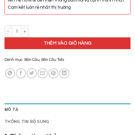
liên hệ hotline để nhận thông báo mới và cạnh tranh nhất.
Cam kết luôn rẻ nhất thị trường
Bồn Cầu Điện Tử Toto CS818DW11 số lượng
THÊM VÀO GIỎ HÀNG
Danh mục:
Bồn Cầu
,
Bồn Cầu Toto
MÔ TẢ
THÔNG TIN BỔ SUNG