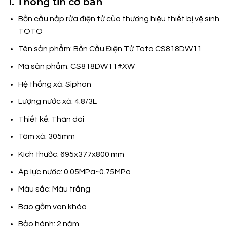
1. Thông tin cơ bản
Bồn cầu nắp rửa điện tử của thương hiệu thiết bị vệ sinh
TOTO
Tên sản phẩm: Bồn Cầu Điện Tử Toto CS818DW11
Mã sản phẩm: CS818DW11#XW
Hệ thống xả: Siphon
Lượng nước xả: 4.8/3L
Thiết kế: Thân dài
Tâm xả: 305mm
Kích thước: 695x377x800 mm
Áp lực nước: 0.05MPa~0.75MPa
Màu sắc: Màu trắng
Bao gồm van khóa
Bảo hành: 2 năm