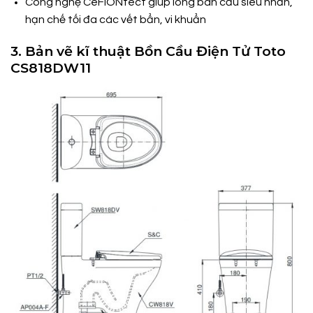
Công nghệ CeFiONtect giúp lòng bàn cầu siêu nhẵn,
hạn chế tối đa các vết bẩn, vi khuẩn
3. Bản vẽ kĩ thuật Bồn Cầu Điện Tử Toto
CS818DW11