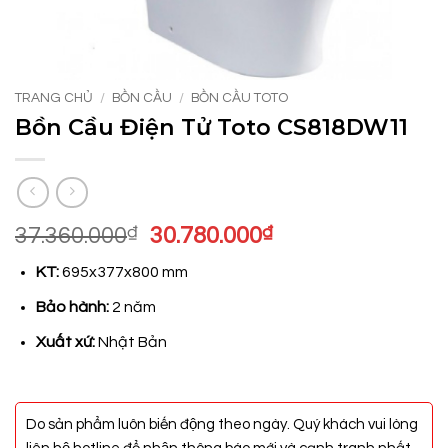
TRANG CHỦ
/
BỒN CẦU
/
BỒN CẦU TOTO
Bồn Cầu Điện Tử Toto CS818DW11
Giá
Giá
37.360.000
₫
30.780.000
₫
gốc
hiện
KT:
695x377x800 mm
là:
tại
37.360.000₫.
là:
Bảo hành:
2 năm
30.780.000₫.
Xuất xứ:
Nhật Bản
Do sản phẩm luôn biến động theo ngày. Quý khách vui lòng