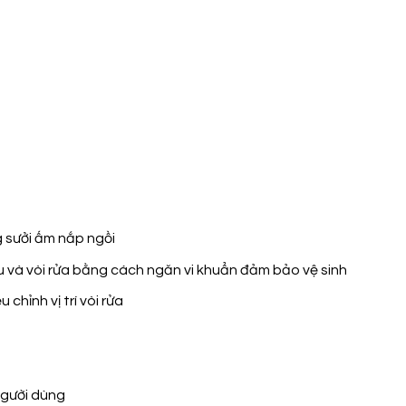
ưởi ấm nắp ngồi
 và vòi rửa bằng cách ngăn vi khuẩn đảm bảo vệ sinh
̉nh vị trí vòi rửa
người dùng