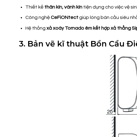
Thiết kế
thân kín, vành kín
tiện dụng cho việc vệ si
Công nghệ
CeFiONtect
giúp lòng bàn cầu siêu nhẵ
Hệ thống
xả xoáy Tornado êm kết hợp xả thẳng S
3. Bản vẽ kĩ thuật Bồn Cầu 