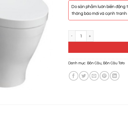
Do sản phẩm luôn biến động t
thông báo mới và cạnh tranh n
Bồn Cầu Điện Tử Toto MS887CR
Danh mục:
Bồn Cầu
,
Bồn Cầu Toto