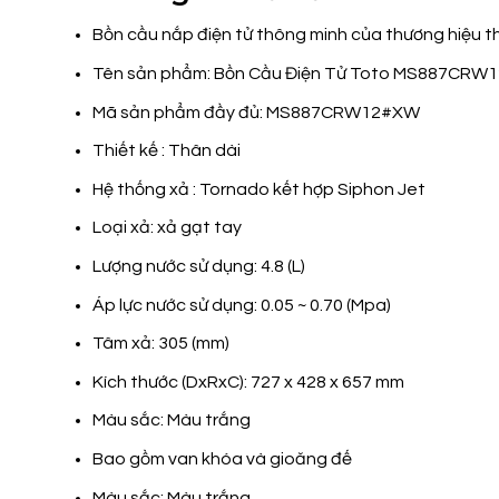
Bồn cầu nắp điện tử thông minh của thương hiệu th
Tên sản phẩm: Bồn Cầu Điện Tử Toto MS887CRW1
Mã sản phẩm đầy đủ: MS887CRW12#XW
Thiết kế : Thân dài
Hệ thống xả : Tornado kết hợp Siphon Jet
Loại xả: xả gạt tay
Lượng nước sử dụng: 4.8 (L)
Áp lực nước sử dụng: 0.05 ~ 0.70 (Mpa)
Tâm xả: 305 (mm)
Kích thước (DxRxC): 727 x 428 x 657 mm
Màu sắc: Màu trắng
Bao gồm van khóa và gioăng đế
Màu sắc: Màu trắng