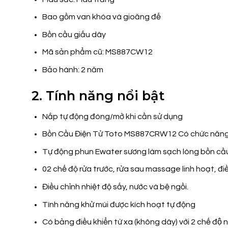
Bao gồm van khóa và gioăng đế
Bồn cầu giấu dây
Mã sản phẩm cũ: MS887CW12
Bảo hành: 2 năm
2. Tính năng nổi bật
Nắp tự động đóng/mở khi cần sử dụng
Bồn Cầu Điện Tử Toto MS887CRW12 Có chức năng s
Tự động phun Ewater sương làm sạch lòng bồn cầu
02 chế độ rửa trước, rửa sau massage linh hoạt, điều chi
Điều chỉnh nhiệt độ sấy, nước và bệ ngồi.
Tính năng khử mùi được kích hoạt tự động
Có bảng điều khiển từ xa (không dây) với 2 chế độ 