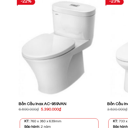
-22%
-23%
Bồn Cầu Inax AC-959VAN
Bồn Cầu I
Giá
Giá
6.890.000
₫
5.390.000
₫
3.830.000
₫
gốc
hiện
là:
tại
6.890.000₫.
là:
KT:
760 x 380 x 639mm
KT:
733 x
.
5.390.000₫.
Bảo hành:
2 năm
Bảo hành