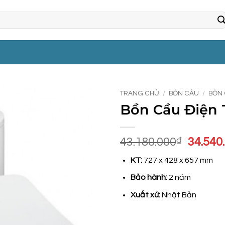
TRANG CHỦ
/
BỒN CẦU
/
BỒN 
Bồn Cầu Điện
Giá
43.180.000
₫
34.540
gốc
KT:
727 x 428 x 657 mm
là:
43.180
Bảo hành:
2 năm
Xuất xứ:
Nhật Bản