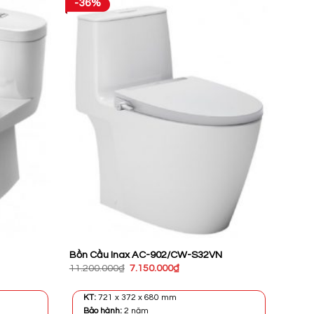
-36%
Bồn Cầu Inax AC-902/CW-S32VN
Giá
Giá
11.200.000
₫
7.150.000
₫
gốc
hiện
là:
tại
11.200.000₫.
là:
KT:
721 x 372 x 680 mm
₫.
7.150.000₫.
Bảo hành:
2 năm