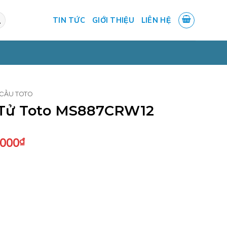
TIN TỨC
GIỚI THIỆU
LIÊN HỆ
CẦU TOTO
 Tử Toto MS887CRW12
Giá
.000
₫
hiện
tại
.000₫.
là:
34.540.000₫.