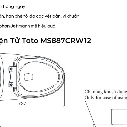
nh hàng ngày
n, hạn chế tối đa các vết bẩn, vi khuẩn
iphon Jet
mạnh mẽ hiệu quả
Điện Tử Toto MS887CRW12