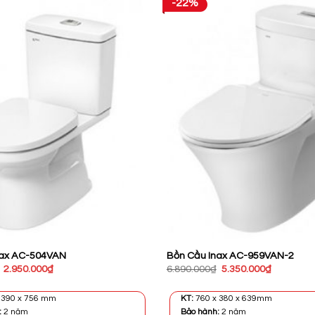
-22%
nax AC-504VAN
Bồn Cầu Inax AC-959VAN-2
Giá
Giá
Giá
Giá
2.950.000
₫
6.890.000
₫
5.350.000
₫
gốc
hiện
gốc
hiện
là:
tại
là:
tại
3.830.000₫.
là:
6.890.000₫.
là:
 390 x 756 mm
KT:
760 x 380 x 639mm
2.950.000₫.
5.350.000
:
2 năm
Bảo hành:
2 năm