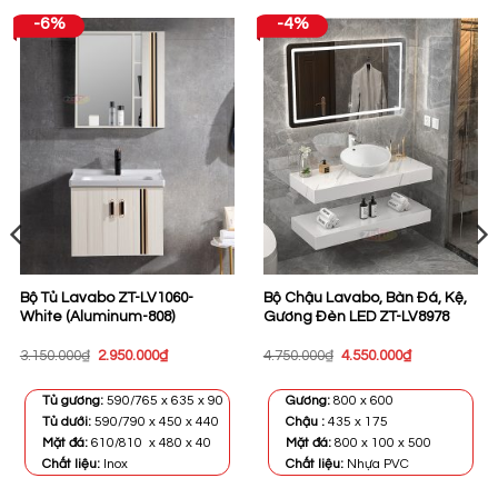
-6%
-4%
Bộ Tủ Lavabo ZT-LV1060-
Bộ Chậu Lavabo, Bàn Đá, Kệ,
White (Aluminum-808)
Gương Đèn LED ZT-LV8978
Giá
Giá
Giá
Giá
3.150.000
₫
2.950.000
₫
4.750.000
₫
4.550.000
₫
gốc
hiện
gốc
hiện
là:
tại
là:
tại
3.150.000₫.
là:
4.750.000₫.
là:
Tủ gương:
590/765 x 635 x 90
Gương:
800 x 600
2.950.000₫.
4.550.000₫.
Tủ dưới:
590/790 x 450 x 440
Chậu :
435 x 175
Mặt đá:
610/810 x 480 x 40
Mặt đá:
800 x 100 x 500
Chất liệu:
Inox
Chất liệu:
Nhựa PVC