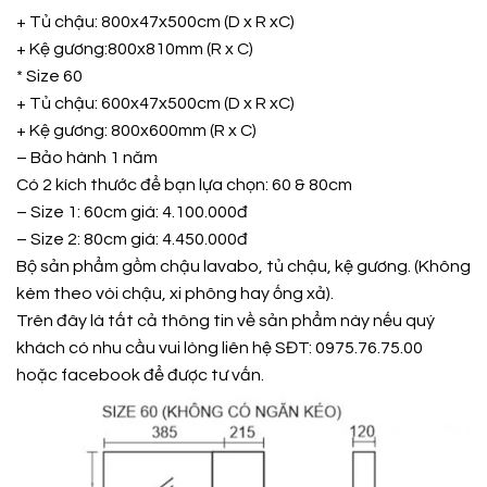
+ Tủ chậu: 800x47x500cm (D x R xC)
+ Kệ gương:800x810mm (R x C)
* Size 60
+ Tủ chậu: 600x47x500cm (D x R xC)
+ Kệ gương: 800x600mm (R x C)
– Bảo hành 1 năm
Có 2 kích thước để bạn lựa chọn: 60 & 80cm
– Size 1: 60cm giá: 4.100.000đ
– Size 2: 80cm giá: 4.450.000đ
Bộ sản phẩm gồm chậu lavabo, tủ chậu, kệ gương. (Không
kèm theo vòi chậu, xi phông hay ống xả).
Trên đây là tất cả thông tin về sản phẩm này nếu quý
khách có nhu cầu vui lòng liên hệ SĐT: 0975.76.75.00
hoặc
facebook
để được tư vấn.