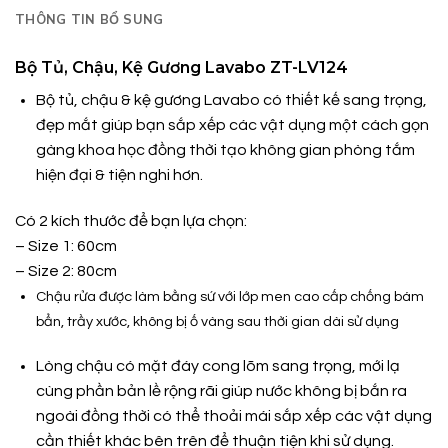
THÔNG TIN BỔ SUNG
Bộ Tủ, Chậu, Kệ Gương Lavabo ZT-LV124
Bộ tủ, chậu & kệ gương Lavabo có thiết kế sang trọng,
đẹp mắt giúp bạn sắp xếp các vật dụng một cách gọn
gàng khoa học đồng thời tạo không gian phòng tắm
hiện đại & tiện nghi hơn.
Có 2 kích thước để bạn lựa chọn:
– Size 1: 60cm
– Size 2: 80cm
Chậu rửa được làm bằng sứ với lớp men cao cấp chống bám
bẩn, trầy xước, không bị ố vàng sau thời gian dài sử dụng
Lòng chậu có mặt đáy cong lõm sang trọng, mới lạ
cùng phần bản lề rộng rãi giúp nước không bị bắn ra
ngoài đồng thời có thể thoải mái sắp xếp các vật dụng
cần thiết khác bên trên để thuận tiện khi sử dụng.