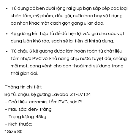
Tủ đựng đồ bên dưới rộng rãi giúp bạn sắp xếp các loại
khăn tắm, mỹ phẩm, dầu gội, nước hoa hay vật dụng
cá nhân khác một cách gọn gàng & kín đáo.
Kệ gương kết hợp tủ để đồ tiện lợi vừa giữ cho các vật
dụng luôn khô ráo, sạch sẽ lại tiện lợi khi sử dụng.
Tủ chậu & kệ gương được làm hoàn toàn từ chất liệu
tấm nhựa PVC với khả năng chịu nước tuyệt đối, chống
mối mọt, cong vênh cho bạn thoải mái sử dụng trong
thời gian dài.
Thông tin chi tiết:
Bộ tủ, chậu, kệ gương Lavabo ZT-LV124
– Chất liệu: ceramic, tấm PVC, sơn PU.
– Màu sắc: đen- trắng
– Trọng lượng: 45kg
– Kích thước:
* Size 80