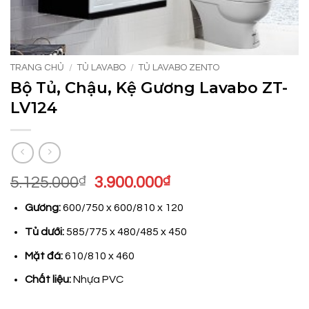
TRANG CHỦ
/
TỦ LAVABO
/
TỦ LAVABO ZENTO
Bộ Tủ, Chậu, Kệ Gương Lavabo ZT-
LV124
Giá
Giá
5.125.000
₫
3.900.000
₫
gốc
hiện
Gương:
600/750 x 600/810 x 120
là:
tại
5.125.000₫.
là:
Tủ dưới:
585/775 x 480/485 x 450
3.900.000₫.
Mặt đá:
610/810 x 460
Chất liệu:
Nhựa PVC