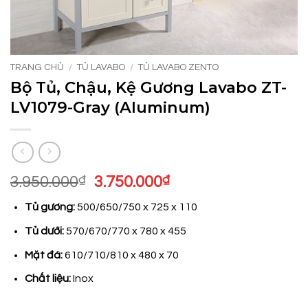
TRANG CHỦ
/
TỦ LAVABO
/
TỦ LAVABO ZENTO
Bộ Tủ, Chậu, Kệ Gương Lavabo ZT-
LV1079-Gray (Aluminum)
Giá
Giá
3.950.000
₫
3.750.000
₫
gốc
hiện
Tủ gương:
500/650/750 x 725 x 110
là:
tại
3.950.000₫.
là:
Tủ dưới:
570/670/770 x 780 x 455
3.750.000₫.
Mặt đá:
610/710/810 x 480 x 70
Chất liệu:
Inox