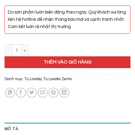
Do sản phẩm luôn biến động theo ngày. Quý khách vui lòng
liên hệ hotline để nhận thông báo mới và cạnh tranh nhất.
Cam kết luôn rẻ nhất thị trường
Bộ Tủ, Chậu, Kệ Gương Lavabo ZT-LV1079-Gray (Aluminum) số lượ
THÊM VÀO GIỎ HÀNG
Danh mục:
Tủ Lavabo
,
Tủ Lavabo Zento
MÔ TẢ