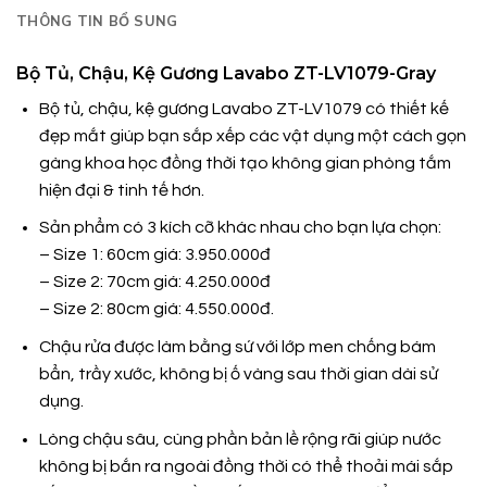
THÔNG TIN BỔ SUNG
Bộ Tủ, Chậu, Kệ Gương Lavabo ZT-LV1079-Gray
Bộ tủ, chậu, kệ gương Lavabo ZT-LV1079 có thiết kế
đẹp mắt giúp bạn sắp xếp các vật dụng một cách gọn
gàng khoa học đồng thời tạo không gian phòng tắm
hiện đại & tinh tế hơn.
Sản phẩm có 3 kích cỡ khác nhau cho bạn lựa chọn:
– Size 1: 60cm giá: 3.950.000đ
– Size 2: 70cm giá: 4.250.000đ
– Size 2: 80cm giá: 4.550.000đ.
Chậu rửa được làm bằng sứ với lớp men chống bám
bẩn, trầy xước, không bị ố vàng sau thời gian dài sử
dụng.
Lòng chậu sâu, cùng phần bản lề rộng rãi giúp nước
không bị bắn ra ngoài đồng thời có thể thoải mái sắp