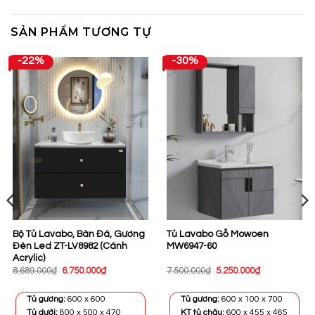
SẢN PHẨM TƯƠNG TỰ
-22%
-30%
Bộ Tủ Lavabo, Bàn Đá, Gương
Tủ Lavabo Gỗ Mowoen
Đèn Led ZT-LV8982 (Cánh
MW6947-60
Acrylic)
Giá
Giá
Giá
Giá
8.689.000
₫
6.750.000
₫
7.500.000
₫
5.250.000
₫
gốc
hiện
gốc
hiện
là:
tại
là:
tại
8.689.000₫.
là:
7.500.000₫.
là:
Tủ gương:
600 x 600
Tủ gương:
600 x 100 x 700
0₫.
6.750.000₫.
5.250.000₫.
Tủ dưới:
800 x 500 x 470
KT tủ chậu:
600 x 455 x 465