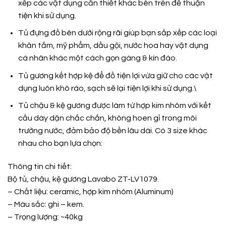
xếp các vật dụng cần thiết khác bên trên để thuận
tiện khi sử dụng.
Tủ đựng đồ bên dưới rộng rãi giúp bạn sắp xếp các loại
khăn tắm, mỹ phẩm, dầu gội, nước hoa hay vật dụng
cá nhân khác một cách gọn gàng & kín đáo.
Tủ gương kết hợp kệ để đồ tiện lợi vừa giữ cho các vật
dụng luôn khô ráo, sạch sẽ lại tiện lợi khi sử dụng.\
Tủ chậu & kệ gương được làm từ hợp kim nhôm với kết
cấu dày dặn chắc chắn, không hoen gỉ trong môi
trường nước, đảm bảo độ bền lâu dài. Có 3 size khác
nhau cho bạn lựa chọn:
Thông tin chi tiết:
Bộ tủ, chậu, kệ gương Lavabo ZT-LV1079.
– Chất liệu: ceramic, hợp kim nhôm (Aluminum)
– Màu sắc: ghi – kem.
– Trọng lượng: ~40kg