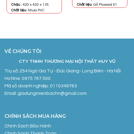
Chậu :
420 x 420 x 135
Chất liệu:
Gỗ Plywood E1
Chất liệu:
Nhựa PVC
VỀ CHÚNG TÔI
CTY TNHH THƯƠNG MẠI NỘI THẤT HUY VŨ
Trụ sở: 254 Ngô Gia Tự - Đức Giang- Long Biên - Hà Nội
Hotline: 0975.767.500
Mã số doanh nghiệp: 0110349763
Email: giadungmienbachn@gmail.com
CHÍNH SÁCH MUA HÀNG
Chính Sách Bảo Hành
Chính Sách Thanh Toán