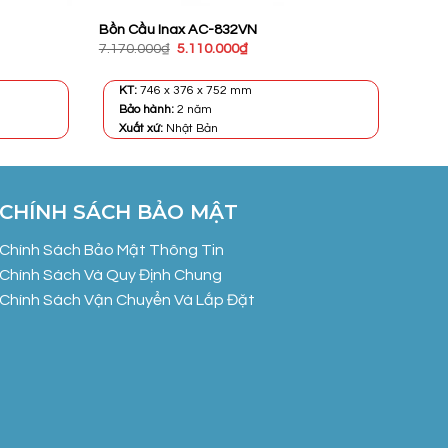
Bồn Cầu Inax AC-832VN
Giá
Giá
7.170.000
₫
5.110.000
₫
gốc
hiện
là:
tại
7.170.000₫.
là:
KT:
746 x 376 x 752 mm
0₫.
5.110.000₫.
Bảo hành:
2 năm
Xuất xứ:
Nhật Bản
CHÍNH SÁCH BẢO MẬT
Chính Sách Bảo Mật Thông Tin
Chính Sách Và Quy Định Chung
Chính Sách Vận Chuyển Và Lắp Đặt