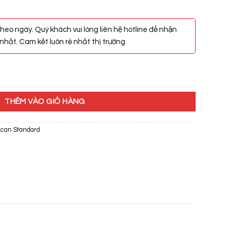
heo ngày. Quý khách vui lòng liên hệ hotline để nhận
hất. Cam kết luôn rẻ nhất thị trường
dard Acacia E WP-1806 số lượng
THÊM VÀO GIỎ HÀNG
can Standard