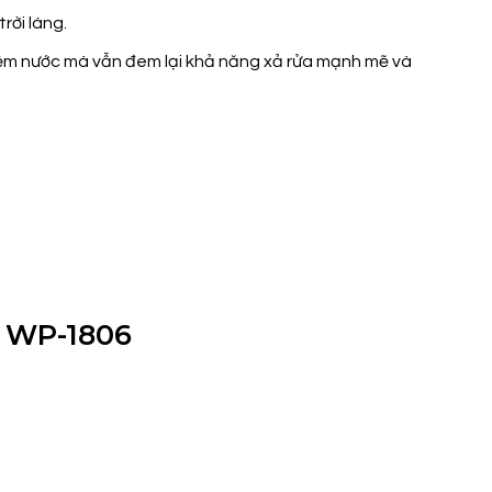
rời láng.
iệm nước mà vẫn đem lại khả năng xả rửa mạnh mẽ và
E WP-1806