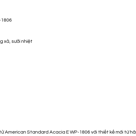
-1806
 xả, sưởi nhiệt
 American Standard Acacia E WP-1806 với thiết kế mới từ h