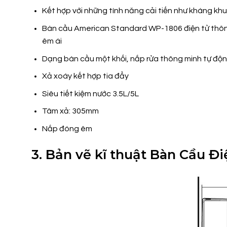
Kết hợp với những tính năng cải tiến như kháng kh
Bàn cầu American Standard WP-1806 điện tử thông 
êm ái
Dạng bàn cầu một khối, nắp rửa thông minh tự động
Xả xoáy kết hợp tia đẩy
Siêu tiết kiệm nước 3.5L/5L
Tâm xả: 305mm
Nắp đóng êm
3. Bản vẽ kĩ thuật Bàn Cầu 