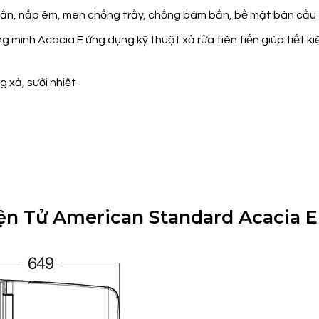
uẩn, nắp êm, men chống trầy, chống bám bẩn, bề mặt bàn cầu t
minh Acacia E ứng dụng kỹ thuật xả rửa tiên tiến giúp tiết k
 xả, sưởi nhiệt
Điện Tử American Standard Acacia 