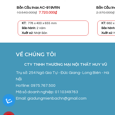
Bồn Cầu Inax AC-919VRN
Bồn Cầu I
Giá
Giá
10.540.000
₫
7.720.000
₫
2.370.000
₫
gốc
hiện
là:
tại
10.540.000₫.
là:
KT:
778 x 400 x 655 mm
KT:
680 x
7.720.000₫.
Bảo hành:
2 năm
Bảo hành
Xuất xứ:
Nhật Bản
Xuất xứ:
N
VỀ CHÚNG TÔI
CTY TNHH THƯƠNG MẠI NỘI THẤT HUY VŨ
Trụ sở: 254 Ngô Gia Tự - Đức Giang- Long Biên - Hà
Nội
Hotline: 0975.767.500
Mã số doanh nghiệp: 0110349763
Email: giadungmienbachn@gmail.com