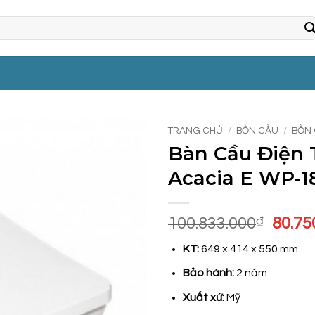
TRANG CHỦ
/
BỒN CẦU
/
BỒN 
Bàn Cầu Điện 
Acacia E WP-1
Giá
100.833.000
₫
80.75
gốc
KT:
649 x 414 x 550 mm
là:
100.8
Bảo hành:
2 năm
Xuất xứ:
Mỹ