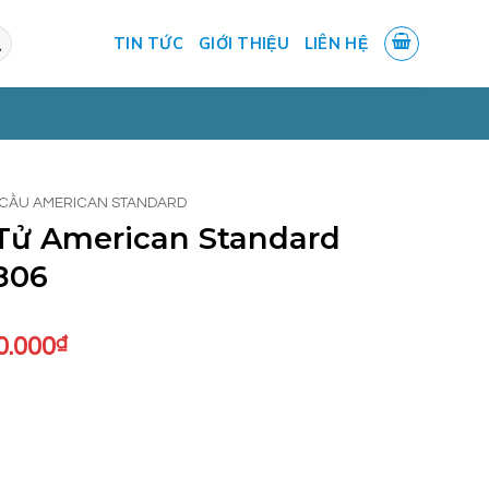
TIN TỨC
GIỚI THIỆU
LIÊN HỆ
CẦU AMERICAN STANDARD
Tử American Standard
806
Giá
0.000
₫
hiện
tại
33.000₫.
là:
80.750.000₫.