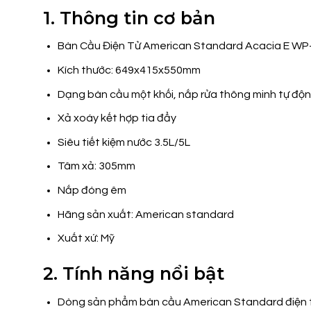
1. Thông tin cơ bản
Bàn Cầu Điện Tử American Standard Acacia E WP
Kích thước: 649x415x550mm
Dạng bàn cầu một khối, nắp rửa thông minh tự động
Xả xoáy kết hợp tia đẩy
Siêu tiết kiệm nước 3.5L/5L
Tâm xả: 305mm
Nắp đóng êm
Hãng sản xuất: American standard
Xuất xứ: Mỹ
2. Tính năng nổi bật
Dòng sản phẩm bàn cầu American Standard điện tử