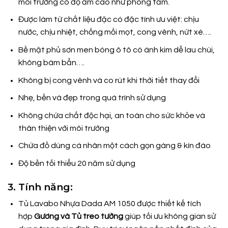
môi trường có độ ẩm cao như phòng tắm.
Được làm từ chất liệu đặc có đặc tính ưu việt: chịu
nước, chịu nhiệt, chống mối mọt, cong vênh, nứt xé….
Bề mặt phủ sơn men bóng ô tô có ánh kim dễ lau chùi,
không bám bẩn….
Không bị cong vênh và co rút khi thời tiết thay đổi
Nhẹ, bền và đẹp trong quá trình sử dụng
Không chứa chất độc hại, an toàn cho sức khỏe và
thân thiện với môi trường
Chứa đồ dùng cá nhân một cách gọn gàng & kín đáo
Độ bền tối thiểu 20 năm sử dụng
3. Tính năng:
Tủ Lavabo Nhựa Dada AM 1050 được thiết kế tích
hợp
Gương và Tủ treo tường
giúp tối ưu không gian sử