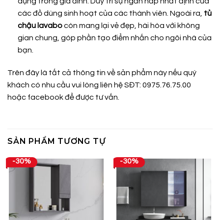
dụng trong gia đình. Duy trì sự ngăn nắp nhất định của
các đồ dùng sinh hoạt của các thành viên. Ngoài ra,
tủ
chậu lavabo
còn mang lại vẻ đẹp, hài hòa với không
gian chung, góp phần tạo điểm nhấn cho ngôi nhà của
bạn.
Trên đây là tất cả thông tin về sản phẩm này nếu quý
khách có nhu cầu vui lòng liên hệ SĐT: 0975.76.75.00
hoặc
facebook
để được tư vấn.
SẢN PHẨM TƯƠNG TỰ
-30%
-30%