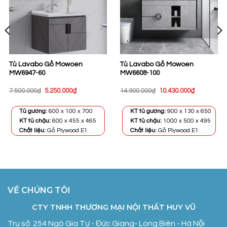
Tủ Lavabo Gỗ Mowoen
Tủ Lavabo Gỗ Mowoen
MW6947-60
MW6608-100
Giá
Giá
Giá
Giá
7.500.000
₫
5.250.000
₫
14.900.000
₫
10.430.000
₫
gốc
hiện
gốc
hiện
là:
tại
là:
tại
7.500.000₫.
là:
14.900.000₫.
là:
Tủ gương:
600 x 100 x 700
KT tủ gương:
900 x 130 x 650
.
5.250.000₫.
10.430.000
KT tủ chậu:
600 x 455 x 465
KT tủ chậu:
1000 x 500 x 495
Chất liệu:
Gỗ Plywood E1
Chất liệu:
Gỗ Plywood E1
VỀ CHÚNG TÔI
CTY TNHH THƯƠNG MẠI NỘI THẤT HUY VŨ
Trụ sở: 254 Ngô Gia Tự - Đức Giang- Long Biên - Hà Nội