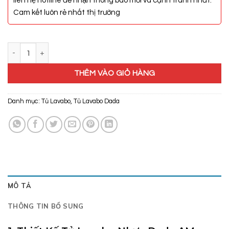
liên hệ hotline để nhận thông báo mới và cạnh tranh nhất.
Cam kết luôn rẻ nhất thị trường
Tủ Lavabo Nhựa Dada AM 1050 số lượng
THÊM VÀO GIỎ HÀNG
Danh mục:
Tủ Lavabo
,
Tủ Lavabo Dada
MÔ TẢ
THÔNG TIN BỔ SUNG