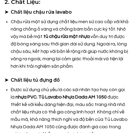
2. Chất Liệu:
➤ Chất liệu chậu rửa lavabo
Chậu rửa mặt sử dụng chất liệu men sứ cao cấp với khả
năng chống ố vàng và chống bám bẩn cực kỳ tốt. Nhờ
vậy mà bề mặt
tủ chậu rửa mặt nhựa
vẫn duy trì được
độ bóng sáng sau thời gian dài sử dụng. Ngoài ra, lòng
chậu sâu, kết hợp với bản lề rộng rãi giúp nước không bị
văng ra ngoài, mang lại cảm giác thoải mái và tiện lợi
hơn khi trải nghiệm sản phẩm.
➤ Chất liệu tủ đựng đồ
Được sử dụng chủ yếu là các sợi nhân tạo hay còn gọi
là
nhựa PVC. Tủ Lavabo Nhựa Dada AM 1050
được
thiết kế với kiểu dáng hiện đại, màu sắc trang nhã nhờ
chất liệu nhựa có thể gia công linh hoạt. Không chỉ về
mẫu mã, khả năng thích nghi và độ bền của Tủ Lavabo
Nhựa Dada AM 1050
cũng được đánh giá cao trong