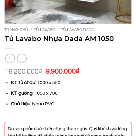
TRANG CHỦ
/
TỦ LAVABO
/
TỦ LAVABO DADA
Tủ Lavabo Nhựa Dada AM 1050
Giá
Giá
16.200.000
₫
9.900.000
₫
gốc
hiện
KT tủ chậu:
1000 x 550
là:
tại
16.200.000₫.
là:
KT gương:
1000 x 700
9.900.000₫.
Chất liệu:
Nhựa PVC
Do sản phẩm luôn biến động theo ngày. Quý khách vui lòng