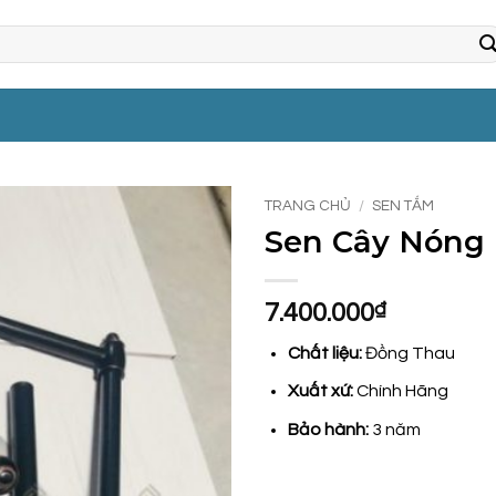
TRANG CHỦ
/
SEN TẮM
Sen Cây Nóng 
7.400.000
₫
Chất liệu:
Đồng Thau
Xuất xứ:
Chính Hãng
Bảo hành:
3 năm