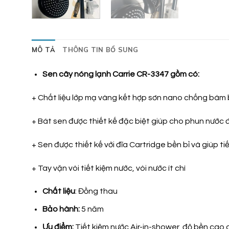
MÔ TẢ
THÔNG TIN BỔ SUNG
Sen cây nóng lạnh Carrie CR-3347 gồm có:
+ Chất liệu lớp mạ vàng kết hợp sơn nano chống bám
+ Bát sen được thiết kế đặc biệt giúp cho phun nước 
+ Sen được thiết kế với đĩa Cartridge bền bỉ và giúp ti
+ Tay vặn vòi tiết kiệm nước, vòi nước ít chì
Chất liệu
: Đồng thau
Bảo hành:
5 năm
Ưu điểm:
Tiết kiệm nước Air-in-shower, độ bền cao 