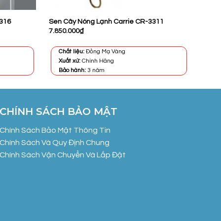
316
Sen Cây Nóng Lạnh Carrie CR-3311
7.850.000
₫
Chất liệu:
Đồng Mạ Vàng
Xuất xứ:
Chính Hãng
Bảo hành:
3 năm
CHÍNH SÁCH BẢO MẬT
Chính Sách Bảo Mật Thông Tin
Chính Sách Và Quy Định Chung
Chính Sách Vận Chuyển Và Lắp Đặt