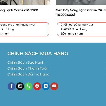
ng Lạnh Carrie CR-3308
Sen Cây Nóng Lạnh Carrie CR-3
19.000.000
₫
Đồng Mạ Chân Không PVD
Chất liệu:
Đồng mạ Ni/Cr
hính Hãng
Xuất xứ:
Chính Hãng
:
3 năm
Bảo hành:
3 năm
CHÍNH SÁCH MUA HÀNG
Chính Sách Bảo Hành
Chính Sách Thanh Toán
Chính Sách Đổi Trả Hàng