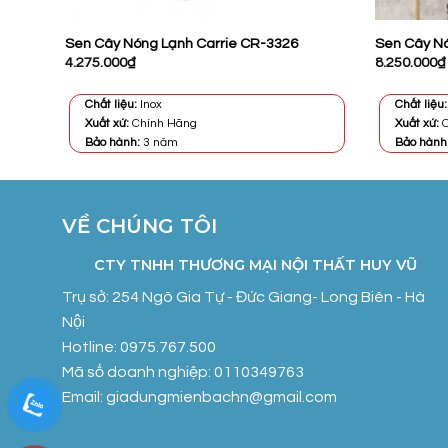
Sen Cây Nóng Lạnh Carrie CR-3326
Sen Cây Nó
4.275.000
₫
8.250.000
₫
Chất liệu:
Inox
Chất liệu:
Xuất xứ:
Chính Hãng
Xuất xứ:
C
Bảo hành:
3 năm
Bảo hành
VỀ CHÚNG TÔI
CTY TNHH THƯƠNG MẠI NỘI THẤT HUY VŨ
Trụ sở: 254 Ngô Gia Tự - Đức Giang- Long Biên - Hà
Nội
Hotline: 0975.767.500
Mã số doanh nghiệp: 0110349763
Email: giadungmienbachn@gmail.com