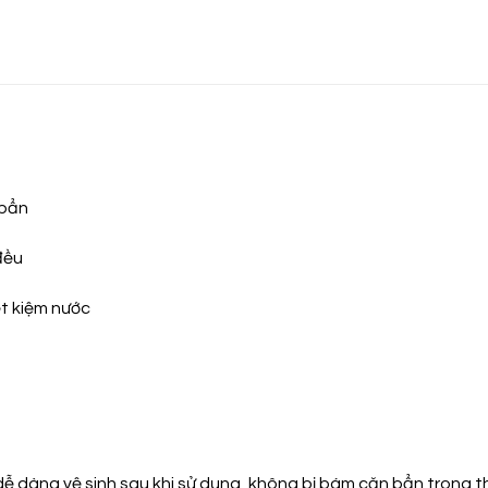
 bẩn
đều
ết kiệm nước
dễ dàng vệ sinh sau khi sử dụng, không bị bám cặn bẩn trong th