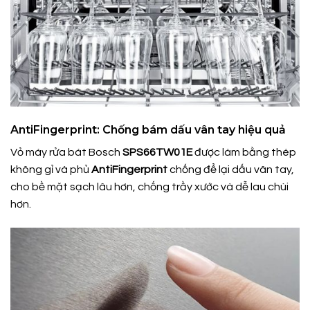
AntiFingerprint: Chống bám dấu vân tay hiệu quả
Vỏ máy rửa bát Bosch
SPS66TW01E
được làm bằng thép
không gỉ và phủ
AntiFingerprint
chống để lại dấu vân tay,
cho bề mặt sạch lâu hơn, chống trầy xước và dễ lau chùi
hơn.