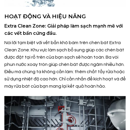
HOẠT ĐỘNG VÀ HIỆU NĂNG
Extra Clean Zone: Giải pháp làm sạch mạnh mẽ với
các vết bẩn cứng đầu.
Nói lời tạm biệt với vết bẩn khô bám trên chén bát Extra
Clean Zone. Khu vực làm sạch bổ sung giúp các chén bát
được đặt tại rổ trên của bạn sạch sẽ hoàn toàn. Ba vòi
phun nước xoay tròn giúp chén bát được ngâm nhiều hơn.
Điều mà chúng ta không cần làm: thêm chất tẩy rửa hoặc
sử dụng nhiệt độ cao hơn. Chỉ cần nhấn để kích hoạt và để
máy rửa bát của bạn mang lại kết quả hoàn hảo.