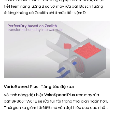
Bosch SPS66TW01E với công nghệ Zeolith và đạt mức
tiết kiệm năng lượng B so với máy rửa bát Bosch tương
đương không có Zeolith chỉ ở mức tiết kiệm D.
VarioSpeed Plus: Tăng tốc độ rửa
Với tính năng đặt biệt
VairoSpeed Plus
trên máy rửa
bát SPS66TW01E sẽ rửa full tải trong thời gian ngắn hơn.
Thời gian xả giảm tới 66% mà vẫn đạt hiêu quả cao nhất.