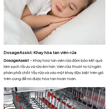
DosageAssist: Khay hòa tan viên rửa
DosageAssist
– Khay hòa tan viên rửa đảm bảo kết quả
làm sạch tối ưu và rửa êm hơn. Viên rửa thoát ra từ ngăn
phân phối chất tẩy rửa và vào một khay đặc biệt trên giỏ
trên cùng để nó được hòa tan hoàn toàn.