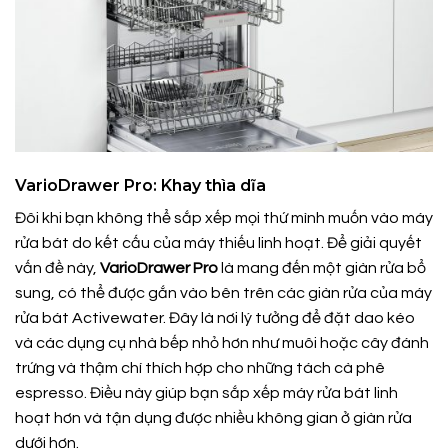
VarioDrawer Pro: Khay thìa dĩa
Đôi khi bạn không thể sắp xếp mọi thứ mình muốn vào máy
rửa bát do kết cấu của máy thiếu linh hoạt. Để giải quyết
vấn đề này,
VarioDrawer Pro
là mang đến một giàn rửa bổ
sung, có thể được gắn vào bên trên các giàn rửa của máy
rửa bát Activewater. Đây là nơi lý tưởng để đặt dao kéo
và các dụng cụ nhà bếp nhỏ hơn như muôi hoặc cây đánh
trứng và thậm chí thích hợp cho những tách cà phê
espresso. Điều này giúp bạn sắp xếp máy rửa bát linh
hoạt hơn và tận dụng được nhiều không gian ở giàn rửa
dưới hơn.