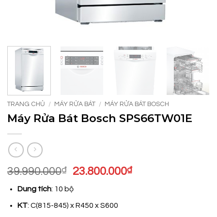
TRANG CHỦ
/
MÁY RỬA BÁT
/
MÁY RỬA BÁT BOSCH
Máy Rửa Bát Bosch SPS66TW01E
Giá
Giá
39.990.000
₫
23.800.000
₫
gốc
hiện
Dung tích
: 10 bộ
là:
tại
39.990.000₫.
là:
KT
: C(815-845) x R450 x S600