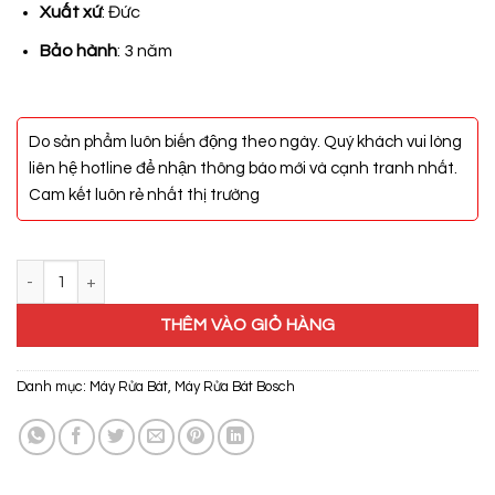
23.800.000₫.
Xuất xứ
: Đức
Bảo hành
: 3 năm
Do sản phẩm luôn biến động theo ngày. Quý khách vui lòng
liên hệ hotline để nhận thông báo mới và cạnh tranh nhất.
Cam kết luôn rẻ nhất thị trường
Máy Rửa Bát Bosch SPS66TW01E số lượng
THÊM VÀO GIỎ HÀNG
Danh mục:
Máy Rửa Bát
,
Máy Rửa Bát Bosch