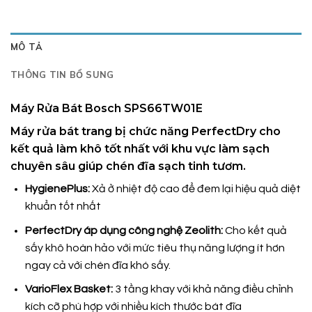
MÔ TẢ
THÔNG TIN BỔ SUNG
Máy Rửa Bát Bosch SPS66TW01E
Máy rửa bát trang bị chức năng PerfectDry cho
kết quả làm khô tốt nhất với khu vực làm sạch
chuyên sâu giúp chén đĩa sạch tinh tươm.
HygienePlus:
Xả ở nhiệt độ cao để đem lại hiệu quả diệt
khuẩn tốt nhất
PerfectDry áp dụng công nghệ Zeolith:
Cho kết quả
sấy khô hoàn hảo với mức tiêu thụ năng lượng ít hơn
ngay cả với chén đĩa khó sấy.
VarioFlex Basket:
3 tầng khay với khả năng điều chỉnh
kích cỡ phù hợp với nhiều kích thước bát đĩa