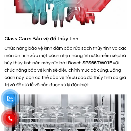
Glass Care: Bảo vệ đồ thủy tinh
Chức năng bảo vệ kính đảm bảo rửa sạch thủy tinh và các
món ăn tinh xảo một cách nhẹ nhàng. Vì nước mềm sẽ phá
hủy thủy tinh nên máy rửa bát Bosch
SPS66TW01E
với
chức năng bảo vệ kính sẽ điều chỉnh mức độ cứng. Bằng
cách này, bạn có thể bảo vệ tối ưu các đồ thủy tinh có giá
trị và đồ sứ dễ vỡ cần được xử lý đặc biệt.