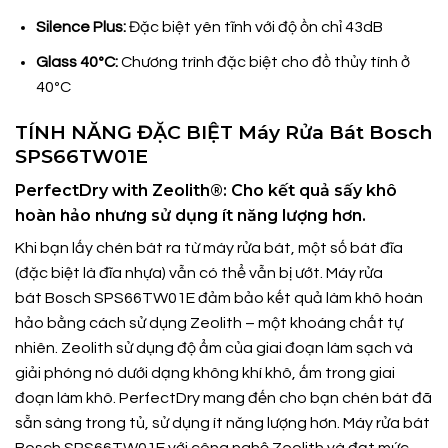
Silence Plus:
Đặc biệt yên tĩnh với độ ồn chỉ 43dB
Glass 40ºC:
Chương trình đặc biệt cho đồ thủy tính ở
40ºC
TÍNH NĂNG ĐẶC BIỆT Máy Rửa Bát Bosch
SPS66TW01E
PerfectDry with Zeolith®: Cho kết quả sấy khô
hoàn hảo nhưng sử dụng ít năng lượng hơn.
Khi bạn lấy chén bát ra từ máy rửa bát, một số bát đĩa
(đặc biệt là đĩa nhựa) vẫn có thể vẫn bị ướt. Máy rửa
bát Bosch SPS66TW01E đảm bảo kết quả làm khô hoàn
hảo bằng cách sử dụng Zeolith – một khoáng chất tự
nhiên. Zeolith sử dụng độ ẩm của giai đoạn làm sạch và
giải phóng nó dưới dạng không khí khô, ấm trong giai
đoạn làm khô. PerfectDry mang đến cho bạn chén bát đã
sẵn sàng trong tủ, sử dụng ít năng lượng hơn. Máy rửa bát