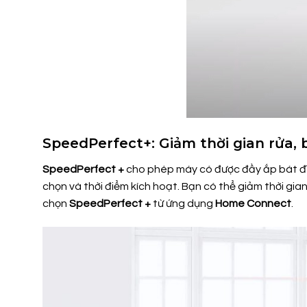
SpeedPerfect+: Giảm thời gian rửa, 
SpeedPerfect +
cho phép máy có được đầy ắp bát đĩa 
chọn và thời điểm kích hoạt. Bạn có thể giảm thời gia
chọn
SpeedPerfect +
từ ứng dụng
Home Connect
.