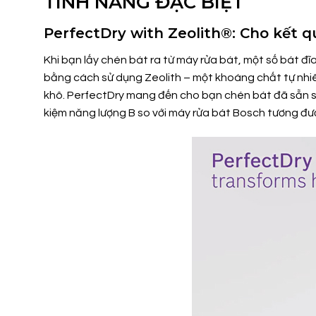
TÍNH NĂNG ĐẶC BIỆT
PerfectDry with Zeolith®: Cho kết 
Khi bạn lấy chén bát ra từ máy rửa bát, một số bát 
bằng cách sử dụng Zeolith – một khoáng chất tự nhiê
khô. PerfectDry mang đến cho bạn chén bát đã sẵn s
kiệm năng lượng B so với máy rửa bát Bosch tương đươ