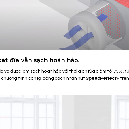
bát đĩa vẫn sạch hoàn hảo.
và được làm sạch hoàn hảo với thời gian rửa giảm tới 75%, tù
n chương trình còn lại bằng cách nhấn nút
SpeedPerfect+
trên