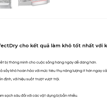
fectDry cho kết quả làm khô tốt nhất với
thiết bị thông minh cho cuộc sống hàng ngày dễ dàng hơn.
 sấy khô hoàn hảo với mức tiêu thụ năng lượng ít hơn ngay cả 
 định, với hiệu suất trượt vượt trội.
àm sạch sâu đối với các vật dụng bị bẩn nhiều.