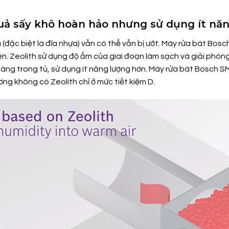
quả sấy khô hoàn hảo nhưng sử dụng ít nă
đĩa (đặc biệt là đĩa nhựa) vẫn có thể vẫn bị ướt. Máy rửa bá
n. Zeolith sử dụng độ ẩm của giai đoạn làm sạch và giải phóng
àng trong tủ, sử dụng ít năng lượng hơn. Máy rửa bát Bosch 
ng không có Zeolith chỉ ở mức tiết kiệm D.