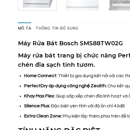
MÔ TẢ
THÔNG TIN BỔ SUNG
Máy Rửa Bát Bosch SMS88TW02G
Máy rửa bát trang bị chức năng Per
chén đĩa sạch tinh tươm.
Home Connect:
Thiết bị gia dụng kết nối với các 
PerfectDry áp dụng công nghệ Zeolith:
Cho kết quả
Khay Max Flex:
Giúp sắp xếp chén đĩa linh hoạt và ổn
Silence Plus:
Đặc biệt yên tĩnh với độ ồn chỉ 43dB
Extra Clean Zone:
Phụ kiện lắp thêm phía trên để l