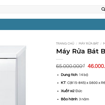
TRANG CHỦ
/
MÁY RỬA BÁT
/
Máy Rửa Bát 
Giá
65.000.000
₫
46.000
gốc
Dung tích
: 14 bộ
là:
65.000
KT
: C(815-845) x S600 x R
Xuất xứ
: Đức
Bảo hành
: 3 năm