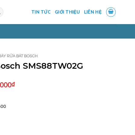
TIN TỨC
GIỚI THIỆU
LIÊN HỆ
MÁY RỬA BÁT BOSCH
Bosch SMS88TW02G
Giá
.000
₫
hiện
tại
.000₫.
là:
600
46.000.000₫.