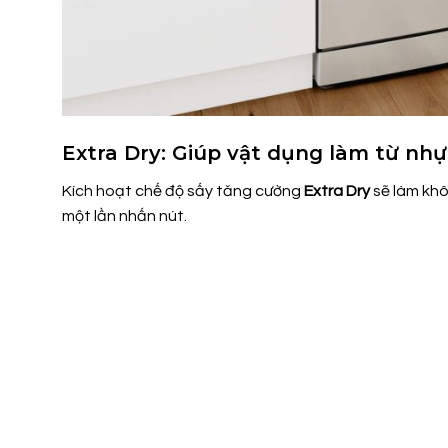
Extra Dry: Giúp vật dụng làm từ nhự
Kích hoạt chế độ sấy tăng cường
Extra Dry
sẽ làm khô
một lần nhấn nút.