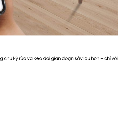
 chu kỳ rửa và kéo dài gian đoạn sấy lâu hơn – chỉ với