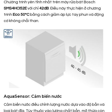
Chương trình yên tĩnh nhất trên máy rửa bát Bosch
SMS4HCI52E
với chỉ
42dB
. Điều này thực hiện ở chương
trình
Eco 50°C
bằng cách giảm áp lực tay phun và động
cơ không chổi than.
AquaSensor: Cảm biến nước
Cảm biến nước điều chỉnh lượng nước dựa vào độ bẩn và
loại bát đĩa. Tùy thuộc vào lượng chất bẩn, mỡ thừa còn