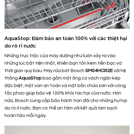
AquaStop: Đảm bảo an toàn 100% với các thiệt hại
do rò rỉ nước
Những trục trặc của máy dường như luôn xảy ra vào
những lúc bất tiện nhất, khiến bạn tốn kém tiền bạc và
thời gian quý báu. Máy rửa bát Bosch
SMS4HCI52E
với hệ
thống
AquaStop
bao gồm một ống có vách ngăn kép
đặc biệt, một van an toàn và một bồn chứa sàn với công
tắc phao giúp bảo vệ 100% khỏi tác hại của nước. Hơn
nữa, Bosch cung cấp bảo hành trọn đời cho những hư hại
do rò rỉ nước. Bạn có thể an tâm với kết quả làm sạch
hoàn hảo mỗi ngày.