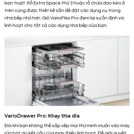
bạn trượt. Rổ Extra Space thứ 3 hoặc rổ chứa dao kéo ở
trên cùng được thiết kế sẵn để đặt các dụng cụ trong
nhà bếp nhỏ hơn. Giỏ VarioFlex Pro đem lại sự ổn định và
linh hoạt cho tất cả các dụng nhà bếp của bạn.
VarioDrawer Pro: Khay thìa dĩa
Đôi khi bạn không thể sắp xếp mọi thứ mình muốn vào máy
rửa bát do kết cấu của máy thiếu linh hoạt. Để giải quyết