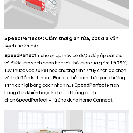
SpeedPerfect+: Giảm thời gian rửa, bát đĩa vẫn
sạch hoàn hảo.
SpeedPerfect +
cho phép máy có được đầy ắp bát đĩa
và được làm sạch hoàn hảo với thời gian rửa giảm tới 75%,
tùy thuộc vào sự kết hợp chương trình / tùy chọn đã chọn
và thời điểm kích hoạt. Bạn có thể giảm thời gian chương
trình còn lại bằng cách nhấn nút
SpeedPerfect+
trên
bảng điều khiển hoặc kích hoạt bằng cách
chọn
SpeedPerfect +
từ ứng dụng
Home Connect
.