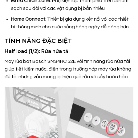
Extra Clean Zone:
Phụ kiện lắp thêm phía trên để làm
sạch sâu đối với các vật dụng bị bẩn nhiều.
Home Connect:
Thiết bị gia dụng kết nối với các thiết
bị thông minh cho cuộc sống hàng ngày dễ dàng hơn.
TÍNH NĂNG ĐẶC BIỆT
Half load (1/2): Rửa nửa tải
Máy rửa bát Bosch SMS4HCI52E với tính năng rửa nửa tải
giúp tiết kiệm nước, điện trong trường hợp máy rửa không
đủ tải nhưng vẫn mang lại hiệu quả rửa và sấy hoàn hảo.