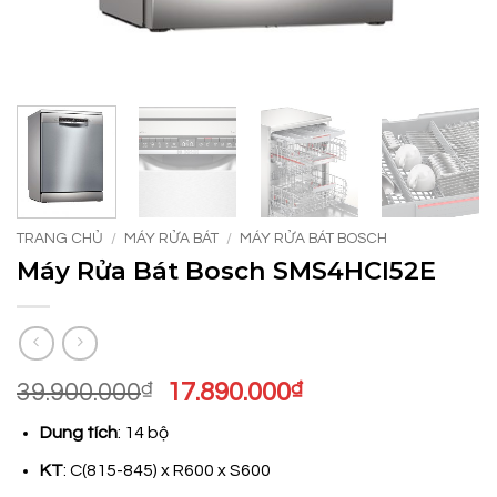
TRANG CHỦ
/
MÁY RỬA BÁT
/
MÁY RỬA BÁT BOSCH
Máy Rửa Bát Bosch SMS4HCI52E
Giá
Giá
39.900.000
₫
17.890.000
₫
gốc
hiện
Dung tích
: 14 bộ
là:
tại
39.900.000₫.
là:
KT
: C(815-845) x R600 x S600