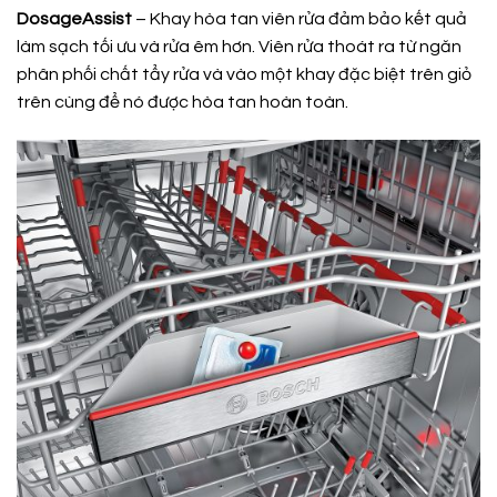
DosageAssist
– Khay hòa tan viên rửa đảm bảo kết quả
làm sạch tối ưu và rửa êm hơn. Viên rửa thoát ra từ ngăn
phân phối chất tẩy rửa và vào một khay đặc biệt trên giỏ
trên cùng để nó được hòa tan hoàn toàn.