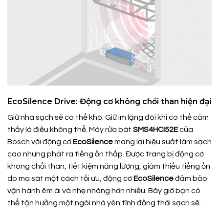
EcoSilence Drive: Động cơ không chổi than hiện đại
Giữ nhà sạch sẽ có thể khó. Giữ im lặng đôi khi có thể cảm
thấy là điều không thể. Máy rửa bát
SMS4HCI52E
của
Bosch với động cơ
EcoSilence
mang lại hiệu suất làm sạch
cao nhưng phát ra tiếng ồn thấp. Được trang bị động cơ
không chổi than, tiết kiệm năng lượng, giảm thiểu tiếng ồn
do ma sát một cách tối ưu, động cơ
EcoSilence
đảm bảo
vận hành êm ái và nhẹ nhàng hơn nhiều. Bây giờ bạn có
thể tận hưởng một ngôi nhà yên tĩnh đồng thời sạch sẽ.