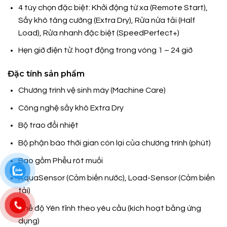
4 tùy chọn đặc biệt: Khởi động từ xa (Remote Start),
Sấy khô tăng cường (Extra Dry), Rửa nửa tải (Half
Load), Rửa nhanh đặc biệt (SpeedPerfect+)
Hẹn giờ điện tử: hoạt động trong vòng 1 – 24 giờ
Đặc tính sản phẩm
Chương trình vệ sinh máy (Machine Care)
Công nghệ sấy khô Extra Dry
Bộ trao đổi nhiệt
Bộ phận báo thời gian còn lại của chương trình (phút)
Bao gồm Phễu rót muối
AquaSensor (Cảm biến nước), Load-Sensor (Cảm biến
tải)
Chế độ Yên tĩnh theo yêu cầu (kích hoạt bằng ứng
dụng)