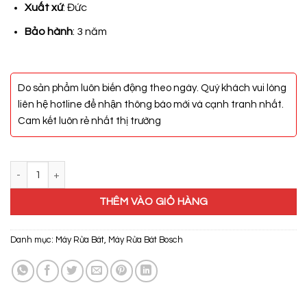
17.890.000₫.
Xuất xứ
: Đức
Bảo hành
: 3 năm
Do sản phẩm luôn biến động theo ngày. Quý khách vui lòng
liên hệ hotline để nhận thông báo mới và cạnh tranh nhất.
Cam kết luôn rẻ nhất thị trường
Máy Rửa Bát Bosch SMS4HCI52E số lượng
THÊM VÀO GIỎ HÀNG
Danh mục:
Máy Rửa Bát
,
Máy Rửa Bát Bosch