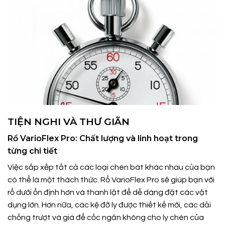
TIỆN NGHI VÀ THƯ GIÃN
Rổ VarioFlex Pro: Chất lượng và linh hoạt trong
từng chi tiết
Việc sắp xếp tất cả các loại chén bát khác nhau của bạn
có thể là một thách thức. Rổ VarioFlex Pro sẽ giúp bạn với
rổ dưới ổn định hơn và thanh lật để dễ dàng đặt các vật
dụng lớn. Hơn nữa, các kệ đỡ ly được thiết kế mới, các dải
chống trượt và giá để cốc ngăn không cho ly chén của