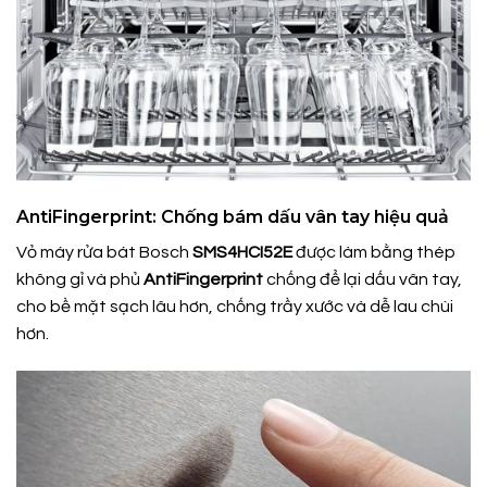
AntiFingerprint: Chống bám dấu vân tay hiệu quả
Vỏ máy rửa bát Bosch
SMS4HCI52E
được làm bằng thép
không gỉ và phủ
AntiFingerprint
chống để lại dấu vân tay,
cho bề mặt sạch lâu hơn, chống trầy xước và dễ lau chùi
hơn.