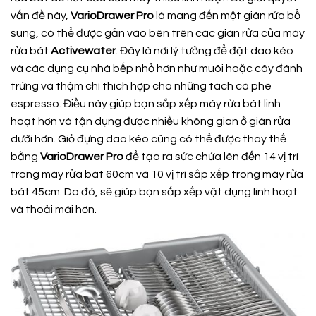
vấn đề này,
VarioDrawer Pro
là mang đến một giàn rửa bổ
sung, có thể được gắn vào bên trên các giàn rửa của máy
rửa bát
Activewater
. Đây là nơi lý tưởng để đặt dao kéo
và các dụng cụ nhà bếp nhỏ hơn như muôi hoặc cây đánh
trứng và thậm chí thích hợp cho những tách cà phê
espresso. Điều này giúp bạn sắp xếp máy rửa bát linh
hoạt hơn và tận dụng được nhiều không gian ở giàn rửa
dưới hơn. Giỏ đựng dao kéo cũng có thể được thay thế
bằng
VarioDrawer Pro
để tạo ra sức chứa lên đến 14 vị trí
trong máy rửa bát 60cm và 10 vị trí sắp xếp trong máy rửa
bát 45cm. Do đó, sẽ giúp bạn sắp xếp vật dụng linh hoạt
và thoải mái hơn.