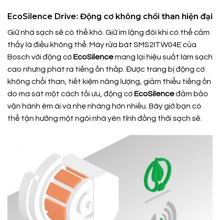
EcoSilence Drive: Động cơ không chổi than hiện đại
Giữ nhà sạch sẽ có thể khó. Giữ im lặng đôi khi có thể cảm
thấy là điều không thể. Máy rửa bát SMS2ITW04E của
Bosch với động cơ
EcoSilence
mang lại hiệu suất làm sạch
cao nhưng phát ra tiếng ồn thấp. Được trang bị động cơ
không chổi than, tiết kiệm năng lượng, giảm thiểu tiếng ồn
do ma sát một cách tối ưu, động cơ
EcoSilence
đảm bảo
vận hành êm ái và nhẹ nhàng hơn nhiều. Bây giờ bạn có
thể tận hưởng một ngôi nhà yên tĩnh đồng thời sạch sẽ.