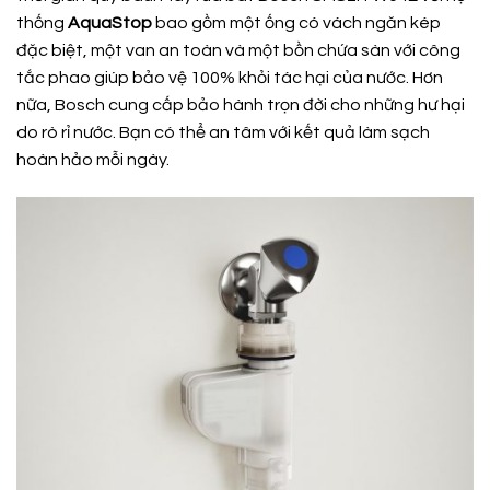
thống
AquaStop
bao gồm một ống có vách ngăn kép
đặc biệt, một van an toàn và một bồn chứa sàn với công
tắc phao giúp bảo vệ 100% khỏi tác hại của nước. Hơn
nữa, Bosch cung cấp bảo hành trọn đời cho những hư hại
do rò rỉ nước. Bạn có thể an tâm với kết quả làm sạch
hoàn hảo mỗi ngày.