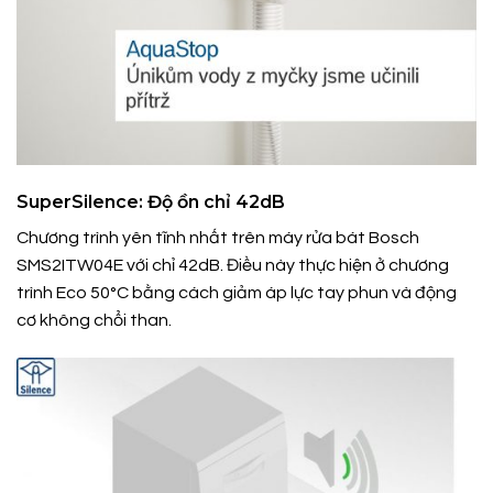
SuperSilence: Độ ồn chỉ 42dB
Chương trình yên tĩnh nhất trên máy rửa bát Bosch
SMS2ITW04E với chỉ 42dB. Điều này thực hiện ở chương
trình Eco 50°C bằng cách giảm áp lực tay phun và động
cơ không chổi than.