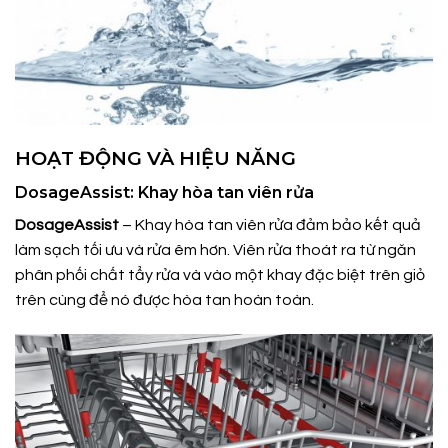
HOẠT ĐỘNG VÀ HIỆU NĂNG
DosageAssist: Khay hòa tan viên rửa
DosageAssist
– Khay hòa tan viên rửa đảm bảo kết quả
làm sạch tối ưu và rửa êm hơn. Viên rửa thoát ra từ ngăn
phân phối chất tẩy rửa và vào một khay đặc biệt trên giỏ
trên cùng để nó được hòa tan hoàn toàn.