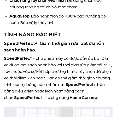
Chức năng tùy chọn yêu thích:
Dễ dàng chọn các
chương trình đã tải chỉ với một chạm
AquaStop:
Bảo hành trọn đời 100% các hư hỏng do
nước. Bảo vệ ly thủy tinh
TÍNH NĂNG ĐẶC BIỆT
SpeedPerfect+: Giảm thời gian rửa, bát đĩa vẫn
sạch hoàn hảo.
SpeedPerfect +
cho phép máy có được đầy ắp bát đĩa
và được làm sạch hoàn hảo với thời gian rửa giảm tới 75%,
tùy thuộc vào sự kết hợp chương trình / tùy chọn đã chọn
và thời điểm kích hoạt. Bạn có thể giảm thời gian chương
trình còn lại bằng cách nhấn nút
SpeedPerfect+
trên
bảng điều khiển hoặc kích hoạt bằng cách
chọn
SpeedPerfect +
từ ứng dụng
Home Connect
.