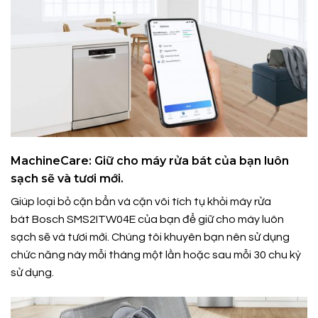
MachineCare: Giữ cho máy rửa bát của bạn luôn
sạch sẽ và tươi mới.
Giúp loại bỏ cặn bẩn và cặn vôi tích tụ khỏi máy rửa
bát Bosch SMS2ITW04E của bạn để giữ cho máy luôn
sạch sẽ và tươi mới. Chúng tôi khuyên bạn nên sử dụng
chức năng này mỗi tháng một lần hoặc sau mỗi 30 chu kỳ
sử dụng.