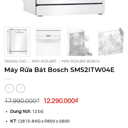
TRANG CHỦ
/
MÁY RỬA BÁT
/
MÁY RỬA BÁT BOSCH
Máy Rửa Bát Bosch SMS2ITW04E
Giá
Giá
17.990.000
₫
12.290.000
₫
gốc
hiện
Dung tích
: 12 bộ
là:
tại
17.990.000₫.
là:
KT
: C(815-845) x R600 x S600