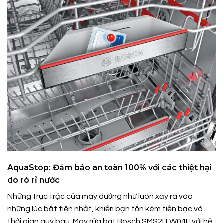
AquaStop: Đảm bảo an toàn 100% với các thiệt hại
do rò rỉ nước
Những trục trặc của máy dường như luôn xảy ra vào
những lúc bất tiện nhất, khiến bạn tốn kém tiền bạc và
thời gian quý báu. Máy rửa bát Bosch SMS2ITW04E với hệ