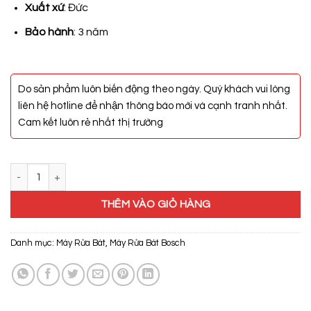
12.290.000₫.
Xuất xứ
: Đức
Bảo hành
: 3 năm
Do sản phẩm luôn biến động theo ngày. Quý khách vui lòng
liên hệ hotline để nhận thông báo mới và cạnh tranh nhất.
Cam kết luôn rẻ nhất thị trường
Máy Rửa Bát Bosch SMS2ITW04E số lượng
THÊM VÀO GIỎ HÀNG
Danh mục:
Máy Rửa Bát
,
Máy Rửa Bát Bosch