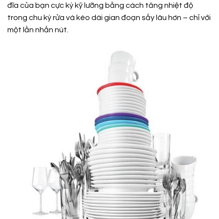
đĩa của bạn cực kỳ kỹ lưỡng bằng cách tăng nhiệt độ
trong chu kỳ rửa và kéo dài gian đoạn sấy lâu hơn – chỉ với
một lần nhấn nút.