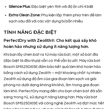
Silence Plus:
Đặc biệt yên tĩnh với độ ồn chỉ 43dB
Extra Clean Zone:
Phụ kiện lắp thêm phía trên để làm
sạch sâu đối với các vật dụng bị bẩn nhiều.
TÍNH NĂNG ĐẶC BIỆT
PerfectDry with Zeolith®: Cho kết quả sấy khô
hoàn hảo nhưng sử dụng ít năng lượng hơn.
Khi bạn lấy chén bát ra từ máy rửa bát, một số bát đĩa
(đặc biệt là đĩa nhựa) vẫn có thể vẫn bị ướt. Máy rửa bát
Bosch SMS25DI05E đảm bảo kết quả làm khô hoàn hảo
bằng cách sử dụng Zeolith – một khoáng chất tự nhiên.
Zeolith sử dụng độ ẩm của giai đoạn làm sạch và giải
phóng nó dưới dạng không khí khô, ấm trong giai đoạn
làm khô. PerfectDry mang đến cho bạn chén bát đã sẵn
sàng trong tủ, sử dụng ít năng lượng hơn. Máy rửa bát
Bosch SMS25DI05E với công nghệ Zeolith và đạt mức tiết