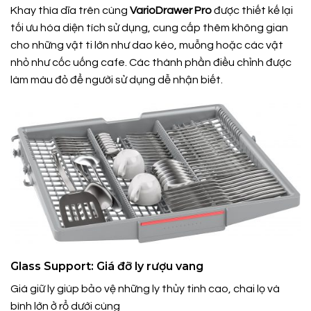
Khay thìa dĩa trên cùng
VarioDrawer Pro
được thiết kế lại
tối ưu hóa diện tích sử dụng, cung cấp thêm không gian
cho những vật ti lớn như dao kéo, muỗng hoặc các vật
nhỏ như cốc uống cafe. Các thành phần điều chỉnh được
làm màu đỏ để người sử dụng dễ nhận biết.
Glass Support: Giá đỡ ly rượu vang
Giá giữ ly giúp bảo vệ những ly thủy tinh cao, chai lọ và
bình lớn ở rổ dưới cùng