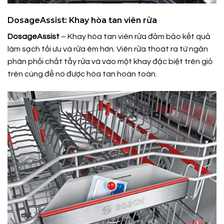
DosageAssist: Khay hòa tan viên rửa
DosageAssist
– Khay hòa tan viên rửa đảm bảo kết quả
làm sạch tối ưu và rửa êm hơn. Viên rửa thoát ra từ ngăn
phân phối chất tẩy rửa và vào một khay đặc biệt trên giỏ
trên cùng để nó được hòa tan hoàn toàn.