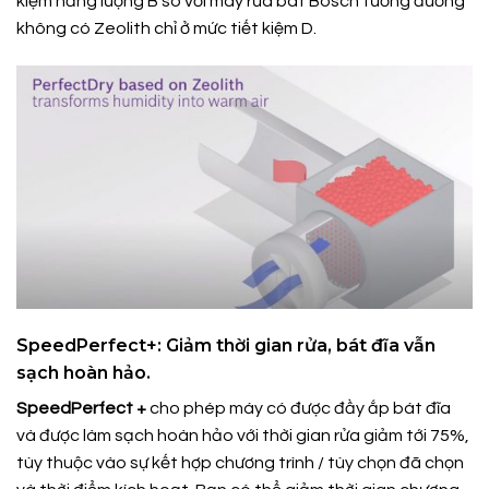
kiệm năng lượng B so với máy rửa bát Bosch tương đương
không có Zeolith chỉ ở mức tiết kiệm D.
SpeedPerfect+: Giảm thời gian rửa, bát đĩa vẫn
sạch hoàn hảo.
SpeedPerfect +
cho phép máy có được đầy ắp bát đĩa
và được làm sạch hoàn hảo với thời gian rửa giảm tới 75%,
tùy thuộc vào sự kết hợp chương trình / tùy chọn đã chọn