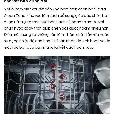
các vết bẩn cứng đầu.
Nói lời tạm biệt với vết bẩn khô bám trên chén bát Extra
Clean Zone. Khu vực làm sạch bổ sung giúp các chén bát
được đặt tại rổ trên của bạn sạch sẽ hoàn toàn. Ba vòi
phun nước xoay tròn giúp chén bát được ngâm nhiều hơn.
Điều mà chúng ta không cần làm: thêm chất tẩy rửa hoặc
sử dụng nhiệt độ cao hơn. Chỉ cần nhấn để kích hoạt và để
máy rửa bát của bạn mang lại kết quả hoàn hảo.