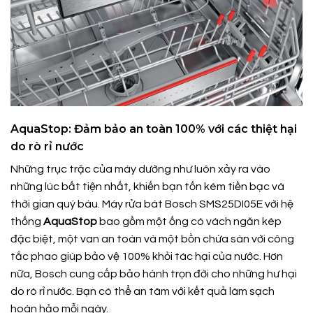
AquaStop: Đảm bảo an toàn 100% với các thiệt hại
do rò rỉ nước
Những trục trặc của máy dường như luôn xảy ra vào
những lúc bất tiện nhất, khiến bạn tốn kém tiền bạc và
thời gian quý báu. Máy rửa bát Bosch SMS25DI05E với hệ
thống
AquaStop
bao gồm một ống có vách ngăn kép
đặc biệt, một van an toàn và một bồn chứa sàn với công
tắc phao giúp bảo vệ 100% khỏi tác hại của nước. Hơn
nữa, Bosch cung cấp bảo hành trọn đời cho những hư hại
do rò rỉ nước. Bạn có thể an tâm với kết quả làm sạch
hoàn hảo mỗi ngày.