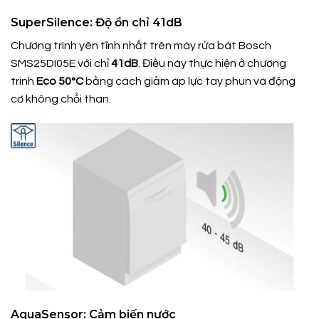
SuperSilence: Độ ồn chỉ 41dB
Chương trình yên tĩnh nhất trên máy rửa bát Bosch
SMS25DI05E với chỉ
41dB
. Điều này thực hiện ở chương
trình
Eco 50°C
bằng cách giảm áp lực tay phun và động
cơ không chổi than.
AquaSensor: Cảm biến nước