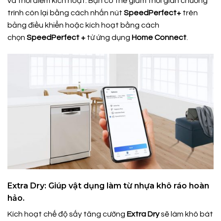
và thời điểm kích hoạt. Bạn có thể giảm thời gian chương
trình còn lại bằng cách nhấn nút
SpeedPerfect+
trên
bảng điều khiển hoặc kích hoạt bằng cách
chọn
SpeedPerfect +
từ ứng dụng
Home Connect
.
Extra Dry: Giúp vật dụng làm từ nhựa khô ráo hoàn
hảo.
Kích hoạt chế độ sấy tăng cường
Extra Dry
sẽ làm khô bát