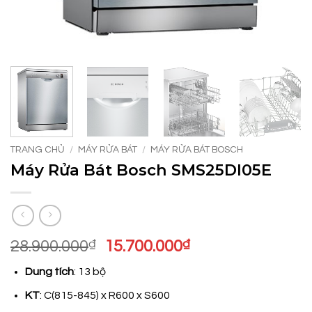
TRANG CHỦ
/
MÁY RỬA BÁT
/
MÁY RỬA BÁT BOSCH
Máy Rửa Bát Bosch SMS25DI05E
Giá
Giá
28.900.000
₫
15.700.000
₫
gốc
hiện
Dung tích
: 13 bộ
là:
tại
28.900.000₫.
là:
KT
: C(815-845) x R600 x S600