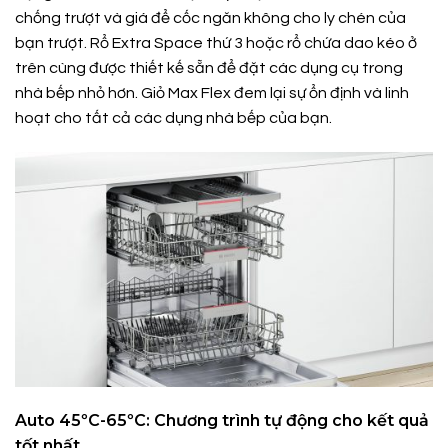
chống trượt và giá để cốc ngăn không cho ly chén của
bạn trượt. Rổ Extra Space thứ 3 hoặc rổ chứa dao kéo ở
trên cùng được thiết kế sẵn để đặt các dụng cụ trong
nhà bếp nhỏ hơn. Giỏ Max Flex đem lại sự ổn định và linh
hoạt cho tất cả các dụng nhà bếp của bạn.
Auto 45ºC-65ºC: Chương trình tự động cho kết quả
tốt nhất