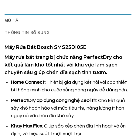
MÔ TẢ
THÔNG TIN BỔ SUNG
Máy Rửa Bát Bosch SMS25DI05E
Máy rửa bát trang bị chức năng PerfectDry cho
kết quả làm khô tốt nhất với khu vực làm sạch
chuyên sâu giúp chén đĩa sạch tinh tươm.
Home Connect:
Thiết bị gia dụng kết nối với các thiết
bị thông minh cho cuộc sống hàng ngày dễ dàng hơn.
PerfectDry áp dụng công nghệ Zeolith:
Cho kết quả
sấy khô hoàn hảo với mức tiêu thụ năng lượng ít hơn
ngay cả với chén đĩa khó sấy.
Khay Max Flex:
Giúp sắp xếp chén đĩa linh hoạt và ổn
định, với hiệu suất trượt vượt trội.