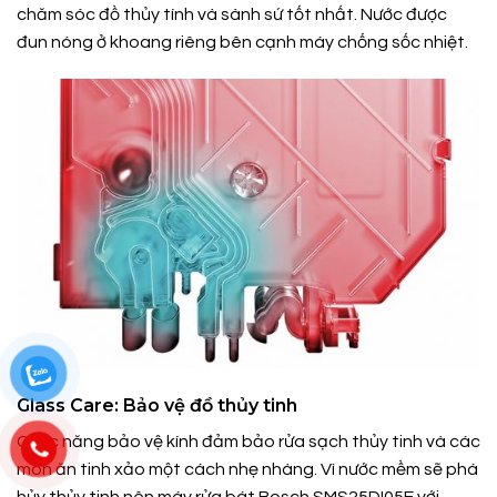
chăm sóc đồ thủy tính và sành sứ tốt nhất. Nước được
đun nóng ở khoang riêng bên cạnh máy chống sốc nhiệt.
Glass Care: Bảo vệ đồ thủy tinh
Chức năng bảo vệ kính đảm bảo rửa sạch thủy tinh và các
món ăn tinh xảo một cách nhẹ nhàng. Vì nước mềm sẽ phá
hủy thủy tinh nên máy rửa bát Bosch SMS25DI05E với