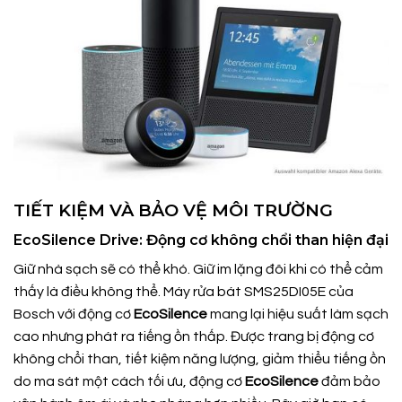
TIẾT KIỆM VÀ BẢO VỆ MÔI TRƯỜNG
EcoSilence Drive: Động cơ không chổi than hiện đại
Giữ nhà sạch sẽ có thể khó. Giữ im lặng đôi khi có thể cảm
thấy là điều không thể. Máy rửa bát SMS25DI05E của
Bosch với động cơ
EcoSilence
mang lại hiệu suất làm sạch
cao nhưng phát ra tiếng ồn thấp. Được trang bị động cơ
không chổi than, tiết kiệm năng lượng, giảm thiểu tiếng ồn
do ma sát một cách tối ưu, động cơ
EcoSilence
đảm bảo