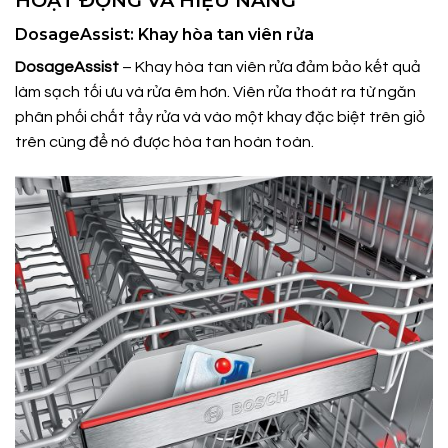
HOẠT ĐỘNG VÀ HIỆU NĂNG
DosageAssist: Khay hòa tan viên rửa
DosageAssist
– Khay hòa tan viên rửa đảm bảo kết quả
làm sạch tối ưu và rửa êm hơn. Viên rửa thoát ra từ ngăn
phân phối chất tẩy rửa và vào một khay đặc biệt trên giỏ
trên cùng để nó được hòa tan hoàn toàn.