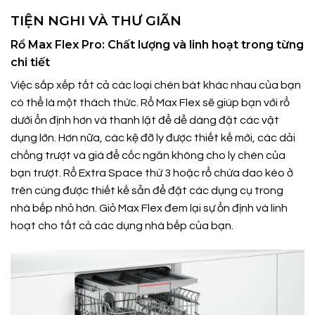
TIỆN NGHI VÀ THƯ GIÃN
Rổ Max Flex Pro: Chất lượng và linh hoạt trong từng
chi tiết
Việc sắp xếp tất cả các loại chén bát khác nhau của bạn
có thể là một thách thức. Rổ Max Flex sẽ giúp bạn với rổ
dưới ổn định hơn và thanh lật để dễ dàng đặt các vật
dụng lớn. Hơn nữa, các kệ đỡ ly được thiết kế mới, các dải
chống trượt và giá để cốc ngăn không cho ly chén của
bạn trượt. Rổ Extra Space thứ 3 hoặc rổ chứa dao kéo ở
trên cùng được thiết kế sẵn để đặt các dụng cụ trong
nhà bếp nhỏ hơn. Giỏ Max Flex đem lại sự ổn định và linh
hoạt cho tất cả các dụng nhà bếp của bạn.