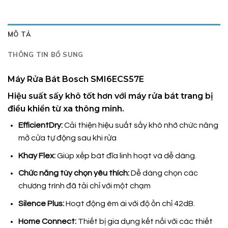
MÔ TẢ
THÔNG TIN BỔ SUNG
Máy Rửa Bát Bosch SMI6ECS57E
Hiệu suất sấy khô tốt hơn với máy rửa bát trang bị
điều khiển từ xa thông minh.
EfficientDry:
Cải thiện hiệu suất sấy khô nhờ chức năng
mở cửa tự động sau khi rửa
Khay Flex:
Giúp xếp bát đĩa linh hoạt và dễ dàng.
Chức năng tùy chọn yêu thích:
Dễ dàng chọn các
chương trình đã tải chỉ với một chạm
Silence Plus:
Hoạt động êm ái với độ ồn chỉ 42dB.
Home Connect:
Thiết bị gia dụng kết nối với các thiết