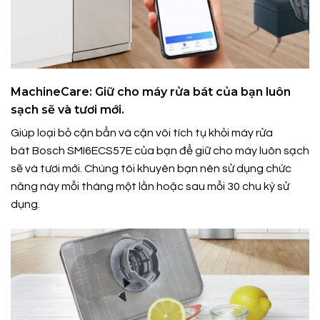
MachineCare: Giữ cho máy rửa bát của bạn luôn
sạch sẽ và tươi mới.
Giúp loại bỏ cặn bẩn và cặn vôi tích tụ khỏi máy rửa
bát Bosch SMI6ECS57E của bạn để giữ cho máy luôn sạch
sẽ và tươi mới. Chúng tôi khuyên bạn nên sử dụng chức
năng này mỗi tháng một lần hoặc sau mỗi 30 chu kỳ sử
dụng.