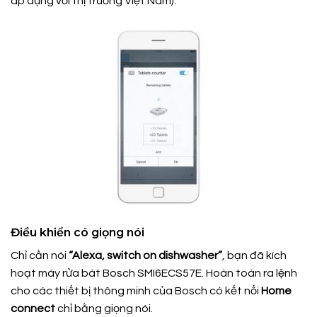
áp dụng với thị trường Việt Nam).
Điều khiển có giọng nói
Chỉ cần nói
“Alexa, switch on dishwasher”
, bạn đã kích
hoạt máy rửa bát Bosch SMI6ECS57E. Hoàn toàn ra lệnh
cho các thiết bị thông minh của Bosch có kết nối
Home
connect
chỉ bằng giọng nói.