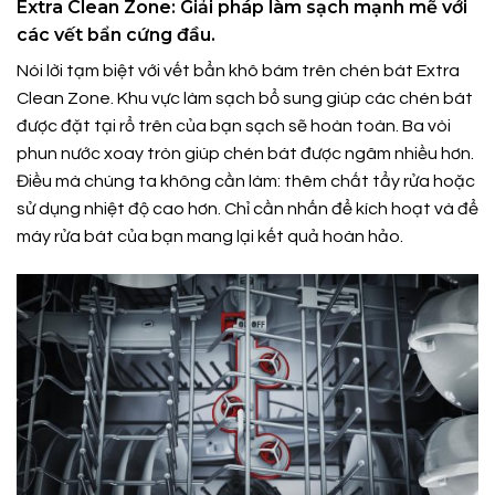
Extra Clean Zone: Giải pháp làm sạch mạnh mẽ với
các vết bẩn cứng đầu.
Nói lời tạm biệt với vết bẩn khô bám trên chén bát Extra
Clean Zone. Khu vực làm sạch bổ sung giúp các chén bát
được đặt tại rổ trên của bạn sạch sẽ hoàn toàn. Ba vòi
phun nước xoay tròn giúp chén bát được ngâm nhiều hơn.
Điều mà chúng ta không cần làm: thêm chất tẩy rửa hoặc
sử dụng nhiệt độ cao hơn. Chỉ cần nhấn để kích hoạt và để
máy rửa bát của bạn mang lại kết quả hoàn hảo.