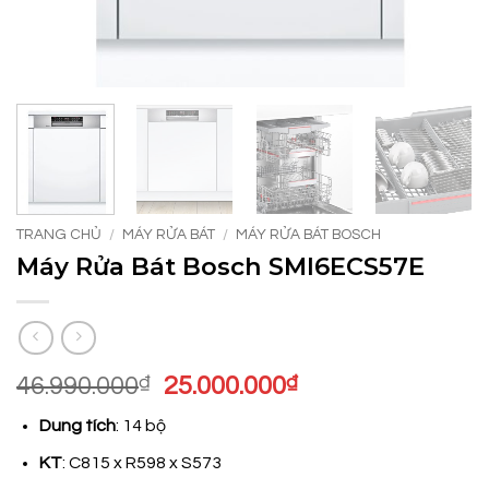
TRANG CHỦ
/
MÁY RỬA BÁT
/
MÁY RỬA BÁT BOSCH
Máy Rửa Bát Bosch SMI6ECS57E
Giá
Giá
46.990.000
₫
25.000.000
₫
gốc
hiện
Dung tích
: 14 bộ
là:
tại
46.990.000₫.
là:
KT
: C815 x R598 x S573