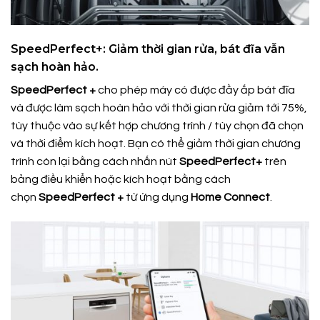
SpeedPerfect+: Giảm thời gian rửa, bát đĩa vẫn
sạch hoàn hảo.
SpeedPerfect +
cho phép máy có được đầy ắp bát đĩa
và được làm sạch hoàn hảo với thời gian rửa giảm tới 75%,
tùy thuộc vào sự kết hợp chương trình / tùy chọn đã chọn
và thời điểm kích hoạt. Bạn có thể giảm thời gian chương
trình còn lại bằng cách nhấn nút
SpeedPerfect+
trên
bảng điều khiển hoặc kích hoạt bằng cách
chọn
SpeedPerfect +
từ ứng dụng
Home Connect
.