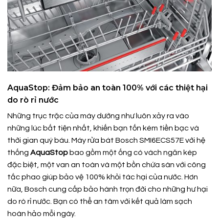
AquaStop: Đảm bảo an toàn 100% với các thiệt hại
do rò rỉ nước
Những trục trặc của máy dường như luôn xảy ra vào
những lúc bất tiện nhất, khiến bạn tốn kém tiền bạc và
thời gian quý báu. Máy rửa bát Bosch SMI6ECS57E với hệ
thống
AquaStop
bao gồm một ống có vách ngăn kép
đặc biệt, một van an toàn và một bồn chứa sàn với công
tắc phao giúp bảo vệ 100% khỏi tác hại của nước. Hơn
nữa, Bosch cung cấp bảo hành trọn đời cho những hư hại
do rò rỉ nước. Bạn có thể an tâm với kết quả làm sạch
hoàn hảo mỗi ngày.