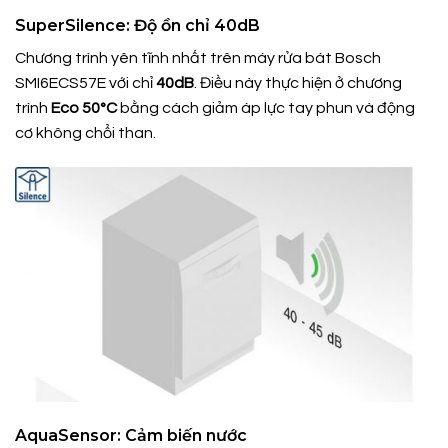
SuperSilence: Độ ồn chỉ 40dB
Chương trình yên tĩnh nhất trên máy rửa bát Bosch
SMI6ECS57E với chỉ
40dB
. Điều này thực hiện ở chương
trình
Eco 50°C
bằng cách giảm áp lực tay phun và động
cơ không chổi than.
AquaSensor: Cảm biến nước