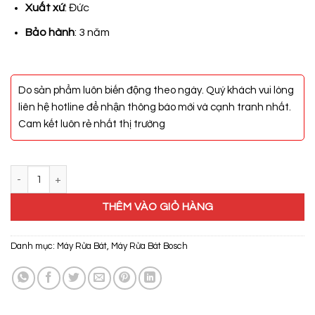
25.000.000₫.
Xuất xứ
: Đức
Bảo hành
: 3 năm
Do sản phẩm luôn biến động theo ngày. Quý khách vui lòng
liên hệ hotline để nhận thông báo mới và cạnh tranh nhất.
Cam kết luôn rẻ nhất thị trường
Máy Rửa Bát Bosch SMI6ECS57E số lượng
THÊM VÀO GIỎ HÀNG
Danh mục:
Máy Rửa Bát
,
Máy Rửa Bát Bosch