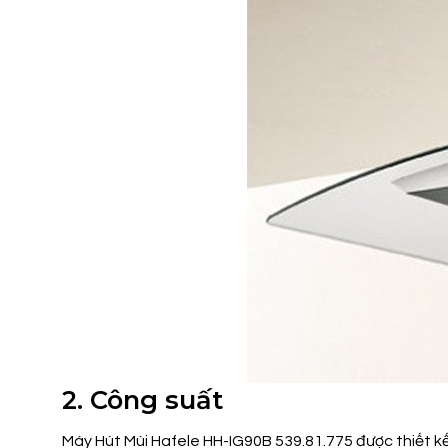
2. Công suất
Máy Hút Mùi Hafele HH-IG90B 539.81.775 được thiết k