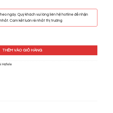
heo ngày. Quý khách vui lòng liên hệ hotline để nhận
hất. Cam kết luôn rẻ nhất thị trường
9.81.775 số lượng
THÊM VÀO GIỎ HÀNG
i Hafele