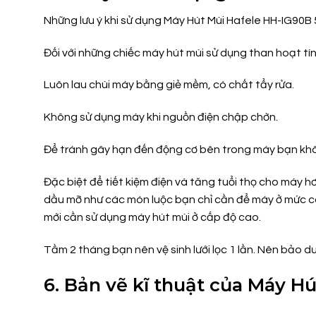
Những lưu ý khi sử dụng Máy Hút Mùi Hafele HH-IG90B 
Đối với những chiếc máy hút mùi sử dụng than hoạt tí
Luôn lau chùi máy bằng giẻ mềm, có chất tẩy rửa.
Không sử dụng máy khi nguồn điện chập chờn.
Để tránh gây hạn đến động cơ bên trong máy bạn khô
Đặc biệt để tiết kiệm điện và tăng tuổi thọ cho máy
dầu mỡ như các món luộc bạn chỉ cần để máy ở mức cô
mới cần sử dụng máy hút mùi ở cấp độ cao.
Tầm 2 tháng bạn nên vệ sinh lưới lọc 1 lần. Nên bảo 
6. Bản vẽ kĩ thuật của Máy H