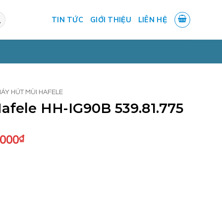
TIN TỨC
GIỚI THIỆU
LIÊN HỆ
ÁY HÚT MÙI HAFELE
afele HH-IG90B 539.81.775
Giá
.000
₫
hiện
tại
.000₫.
là:
13.000.000₫.