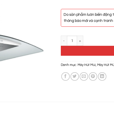
Do sản phẩm luôn biến động t
thông báo mới và cạnh tranh n
Máy Hút Mùi Hafele HH-IG90B 53
Danh mục:
Máy Hút Mùi
,
Máy Hút Mù