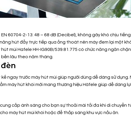
 EN 60704-2-13: 48 – 68 dB (Decibel), không gây khó chịu tiến
năng hút đẩy trực tiếp qua ống thoát nên máy đem lại một kh
y hút mùi Hafele HH-IG90B/539.81.775 có chức năng ngăn chặn
 bền lâu theo năm tháng.
 đèn
kế ngay trước máy hút mùi giúp người dùng dễ dàng sử dụng. 
hẩm máy hút khói mới mang thương hiệu Häfele giúp dễ dàng l
i, cung cấp ánh sáng cho bạn sự thoải mái tối đa khi di chuyển 
ẹ cho máy hút mùi khói hoặc để thắp sáng khu vực nấu ăn.