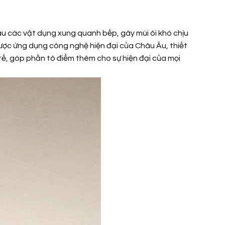
màu các vật dụng xung quanh bếp, gây mùi ôi khó chịu
ược ứng dụng công nghệ hiện đại của Châu Âu, thiết
 tế, góp phần tô điểm thêm cho sự hiện đại của mọi