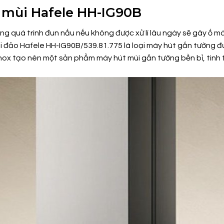
t mùi Hafele HH-IG90B
rong quá trình đun nấu nếu không được xử lí lâu ngày sẽ gây ố 
 đảo Hafele HH-IG90B/539.81.775 là loại máy hút gắn tường đ
u inox tạo nên một sản phẩm máy hút mùi gắn tường bền bỉ, tinh