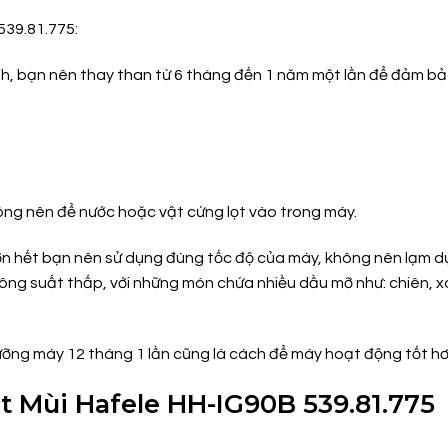
539.81.775:
nh, bạn nên thay than từ 6 tháng đến 1 năm một lần để đảm bả
ng nên để nước hoặc vật cứng lọt vào trong máy.
 hơn hết bạn nên sử dụng đúng tốc độ của máy, không nên lạm d
ng suất thấp, với những món chứa nhiều dầu mỡ như: chiên, x
dưỡng máy 12 tháng 1 lần cũng là cách để máy hoạt động tốt hơ
út Mùi Hafele HH-IG90B 539.81.775