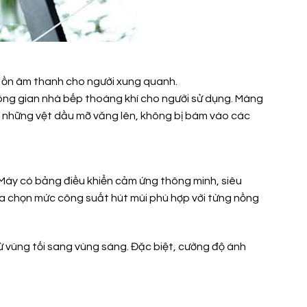
g ồn âm thanh cho người xung quanh.
ông gian nhà bếp thoáng khí cho người sử dụng. Màng
 những vệt dầu mỡ văng lên, không bị bám vào các
Máy có bảng điều khiển cảm ứng thông minh, siêu
ựa chọn mức công suất hút mùi phù hợp với từng nồng
từ vùng tối sang vùng sáng. Đặc biệt, cường độ ánh