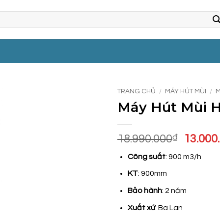
TRANG CHỦ
/
MÁY HÚT MÙI
/
M
Máy Hút Mùi H
Giá
18.990.000
₫
13.000
gốc
Công suất
: 900 m3/h
là:
18.990
KT
: 900mm
Bảo hành
: 2 năm
Xuất xứ
: Ba Lan