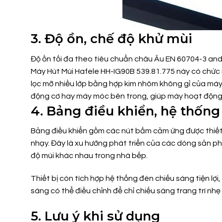
3. Độ ồn, chế độ khử mùi
Độ ồn tối đa theo tiêu chuẩn châu Âu EN 60704-3 and
Máy Hút Mùi Hafele HH-IG90B 539.81.775 này có chức 
lọc mỡ nhiều lớp bằng hợp kim nhôm không gỉ của má
động cơ hay máy móc bên trong, giúp máy hoạt động
4. Bảng điều khiển, hệ thống
Bảng điều khiển gồm các nút bấm cảm ứng được thiết 
nhạy. Đây là xu hướng phát triển của các dòng sản p
độ mùi khác nhau trong nhà bếp.
Thiết bị còn tích hợp hệ thống đèn chiếu sáng tiện lợ
sáng có thể điều chỉnh để chỉ chiếu sáng trang trí nh
5. Lưu ý khi sử dụng