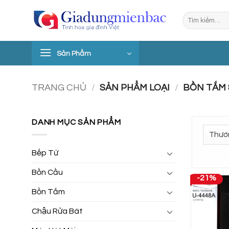
Bỏ
Tìm
qua
kiếm:
nội
dung
Sản Phẩm
TRANG CHỦ
/
SẢN PHẨM LOẠI
/
BỒN TẮM 
DANH MỤC SẢN PHẨM
Bếp Từ
Bồn Cầu
-21%
Bồn Tắm
Chậu Rửa Bát