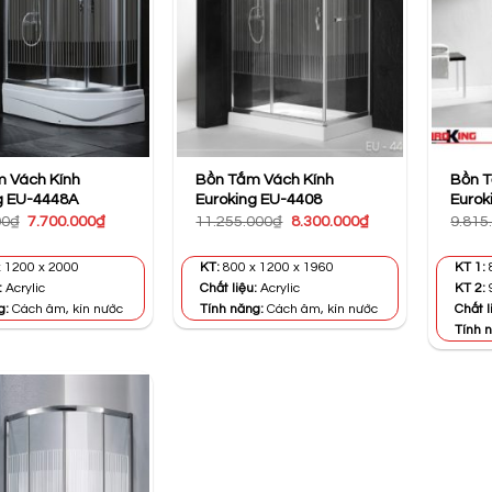
 Vách Kính
Bồn Tắm Vách Kính
Bồn T
g EU-4448A
Euroking EU-4408
Eurok
Giá
Giá
Giá
Giá
00
₫
7.700.000
₫
11.255.000
₫
8.300.000
₫
9.815
gốc
hiện
gốc
hiện
là:
tại
là:
tại
9.800.000₫.
là:
11.255.000₫.
là:
 1200 x 2000
KT:
800 x 1200 x 1960
KT 1:
7.700.000₫.
8.300.000₫.
:
Acrylic
Chất liệu:
Acrylic
KT 2:
g:
Cách âm, kín nước
Tính năng:
Cách âm, kín nước
Chất l
Tính 