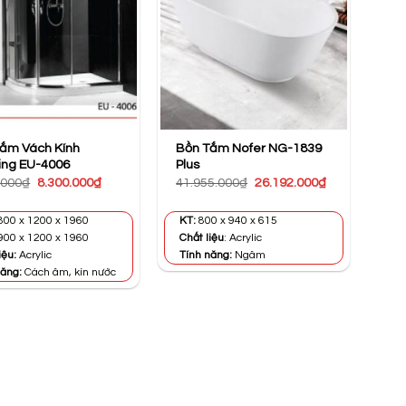
ắm Vách Kính
Bồn Tắm Nofer NG-1839
ing EU-4006
Plus
Giá
Giá
Giá
Giá
.000
₫
8.300.000
₫
41.955.000
₫
26.192.000
₫
gốc
hiện
gốc
hiện
là:
tại
là:
tại
9.815.000₫.
là:
41.955.000₫.
là:
800 x 1200 x 1960
KT:
800 x 940 x 615
8.300.000₫.
26.192.000₫.
900 x 1200 x 1960
Chất liệu
: Acrylic
iệu:
Acrylic
Tính năng:
Ngâm
năng:
Cách âm, kín nước