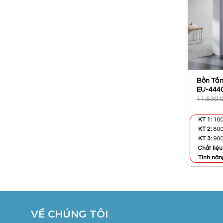
Bồn Tắm
EU-444
11.530.
KT 1:
100
KT 2:
800
KT 3:
900
Chất liệu
Tính năn
VỀ CHÚNG TÔI