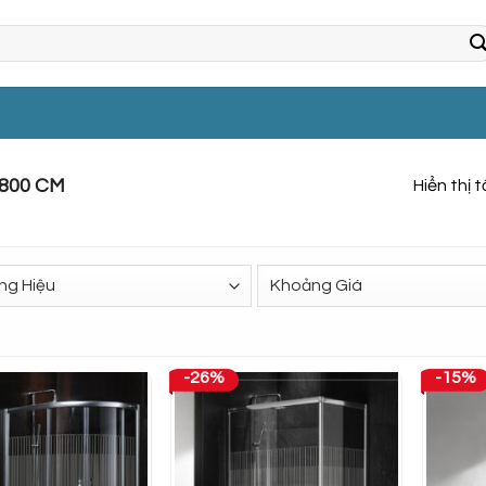
800 CM
Hiển thị 
-26%
-15%