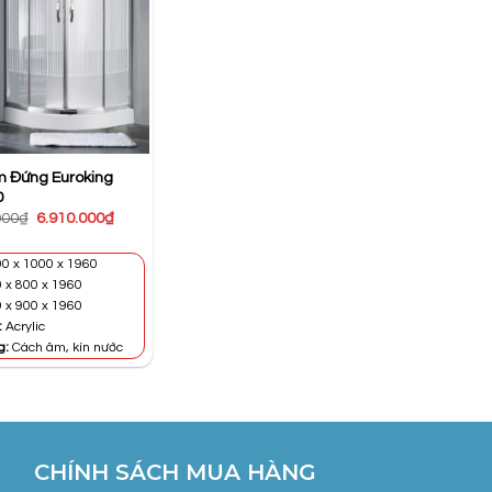
 Đứng Euroking
0
Giá
Giá
000
₫
6.910.000
₫
gốc
hiện
là:
tại
11.530.000₫.
là:
0 x 1000 x 1960
6.910.000₫.
 x 800 x 1960
 x 900 x 1960
:
Acrylic
g:
Cách âm, kín nước
CHÍNH SÁCH MUA HÀNG