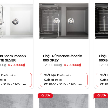
a Konox Phoenix
Chậu Rửa Konox Phoenix
Chậu 
TE SILVER
860 GREY
860 
Giá
Giá
Giá
Giá
000
₫
9.700.000
₫
12.990.000
₫
9.700.000
₫
12.99
gốc
hiện
gốc
hiện
là:
tại
là:
tại
12.990.000₫.
là:
12.990.000₫.
là:
: Đá Granite
Chất liệu
: Đá Granite
Chất l
9.700.000₫.
9.700.000₫.
Italia
Xuất xứ
: Italia
Xuất 
0 x S510 x C200 mm
KT
: R860 x S510 x C200 mm
KT
: R
-23%
-23%