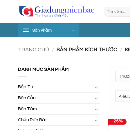
Bỏ
Tìm
qua
kiếm:
nội
dung
Sản Phẩm
TRANG CHỦ
/
SẢN PHẨM KÍCH THƯỚC
/
8
DANH MỤC SẢN PHẨM
Bếp Từ
Bồn Cầu
Bồn Tắm
Chậu Rửa Bát
-25%