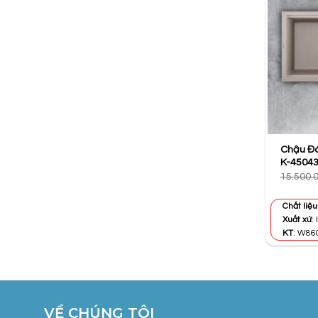
Chậu Đá
K-4504
15.500.
Chất liệu
Xuất xứ
: 
KT
: W86
VỀ CHÚNG TÔI