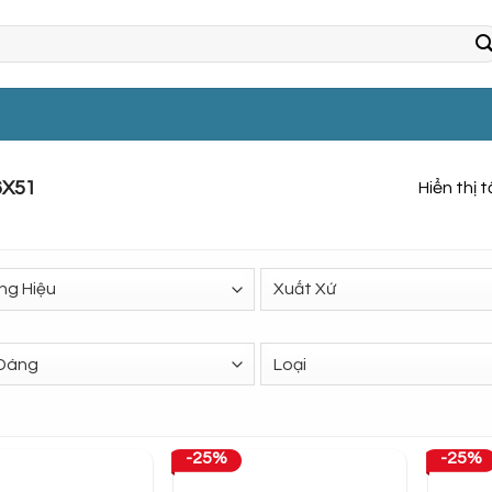
6X51
Hiển thị 
-25%
-25%