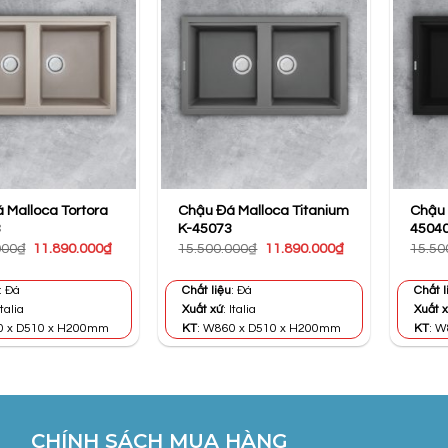
 Malloca Tortora
Chậu Đá Malloca Titanium
Chậu 
3
K-45073
4504
Giá
Giá
Giá
Giá
000
₫
11.890.000
₫
15.500.000
₫
11.890.000
₫
15.50
gốc
hiện
gốc
hiện
là:
tại
là:
tại
15.500.000₫.
là:
15.500.000₫.
là:
: Đá
Chất liệu
: Đá
Chất l
11.890.000₫.
11.890.000₫.
Italia
Xuất xứ
: Italia
Xuất 
0 x D510 x H200mm
KT
: W860 x D510 x H200mm
KT
: 
CHÍNH SÁCH MUA HÀNG