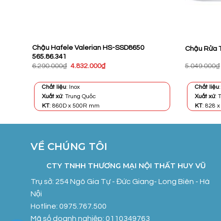
(ZD)
Chậu Hafele Valerian HS-SSD8650
Chậu Rửa T
565.86.341
Giá
Giá
6.290.000
₫
4.832.000
₫
5.049.000
₫
gốc
hiện
là:
tại
6.290.000₫.
là:
Chất liệu
: Inox
Chất liệu
4.832.000₫.
Xuất xứ
: Trung Quốc
Xuất xứ
:
KT
: 860D x 500R mm
KT
: 828 
VỀ CHÚNG TÔI
CTY TNHH THƯƠNG MẠI NỘI THẤT HUY VŨ
Trụ sở: 254 Ngô Gia Tự - Đức Giang- Long Biên - Hà
Nội
Hotline: 0975.767.500
Mã số doanh nghiệp: 0110349763