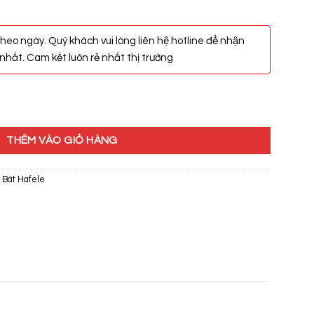
heo ngày. Quý khách vui lòng liên hệ hotline để nhận
hất. Cam kết luôn rẻ nhất thị trường
DD11650 565.86.281 số lượng
THÊM VÀO GIỎ HÀNG
Bát Hafele