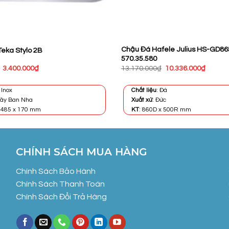
Chậu Đá Hafele Julius HS-GD86
eka Stylo 2B
570.35.580
Giá
Giá
Giá
Giá
3.400.000
₫
13.170.000
₫
10.336.000
₫
gốc
hiện
gốc
hiện
là:
tại
là:
tại
5.049.000₫.
là:
13.170.000₫.
là:
: Inox
Chất liệu
: Đá
3.400.000₫.
10.336
 Tây Ban Nha
Xuất xứ
: Đức
x 485 x 170 mm
KT
: 860D x 500R mm
CHÍNH SÁCH MUA HÀNG
Chính Sách Bảo Hành
Chính Sách Thanh Toán
Chính Sách Đổi Trả Hàng