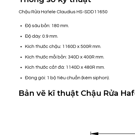
Chậu Rửa Hafele Claudius HS-SDD11650
Độ sâu bồn: 180 mm.
Độ dày: 0.9 mm.
Kích thước chậu: 1160D x 500R mm.
Kích thước mỗi bồn: 340D x 400R mm.
Kích thước cắt đá: 1140D x 480R mm.
Đóng gói: 1 bộ tiêu chuẩn (kèm siphon).
Bản vẽ kĩ thuật Chậu Rửa Ha