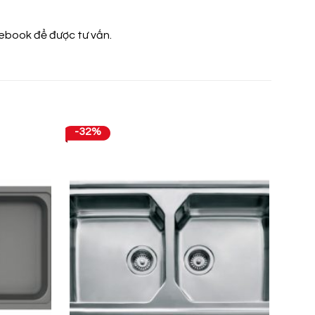
cebook
để được tư vấn.
-32%