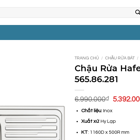
TRANG CHỦ
/
CHẬU RỬA BÁT
/
Chậu Rửa Hafe
565.86.281
Giá
6.990.000
₫
5.392.0
gốc
Chất liệu
: Inox
là:
6.990.00
Xuất xứ
: Hy Lạp
KT
: 1160D x 500R mm