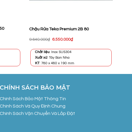
50
Chậu Rửa Teka Premium 2B 80
Giá
Giá
9.640.000
₫
6.550.000
₫
gốc
hiện
là:
tại
9.640.000₫.
là:
Chất liệu
: Inox SUS304
.000₫.
6.550.000₫.
Xuất xứ
: Tây Ban Nha
KT
: 780 x 480 x 190 mm
CHÍNH SÁCH BẢO MẬT
Chính Sách Bảo Mật Thông Tin
Chính Sách Và Quy Định Chung
Chính Sách Vận Chuyển Và Lắp Đặt