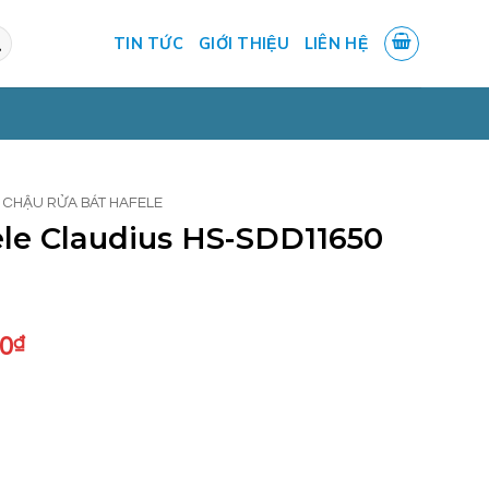
TIN TỨC
GIỚI THIỆU
LIÊN HỆ
CHẬU RỬA BÁT HAFELE
le Claudius HS-SDD11650
Giá
00
₫
hiện
tại
0₫.
là:
5.392.000₫.