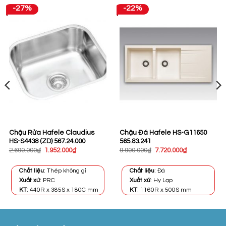
-27%
-22%
Chậu Rửa Hafele Claudius
Chậu Đá Hafele HS-G11650
HS-S4438 (ZD) 567.24.000
565.83.241
Giá
Giá
Giá
Giá
2.690.000
₫
1.952.000
₫
9.900.000
₫
7.720.000
₫
gốc
hiện
gốc
hiện
là:
tại
là:
tại
2.690.000₫.
là:
9.900.000₫.
là:
Chất liệu
: Thép không gỉ
Chất liệu
: Đá
1.952.000₫.
7.720.000₫.
Xuất xứ
: PRC
Xuất xứ
: Hy Lạp
KT
: 440R x 385S x 180C mm
KT
: 1160R x 500S mm