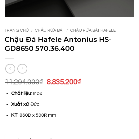
TRANG CHỦ
/
CHẬU RỬA BÁT
/
CHẬU RỬA BÁT HAFELE
Chậu Đá Hafele Antonius HS-
GD8650 570.36.400
Giá
Giá
11.294.000
₫
8.835.200
₫
gốc
hiện
Chất liệu
: Inox
là:
tại
11.294.000₫.
là:
Xuất xứ
: Đức
8.835.200₫.
KT
: 860D x 500R mm