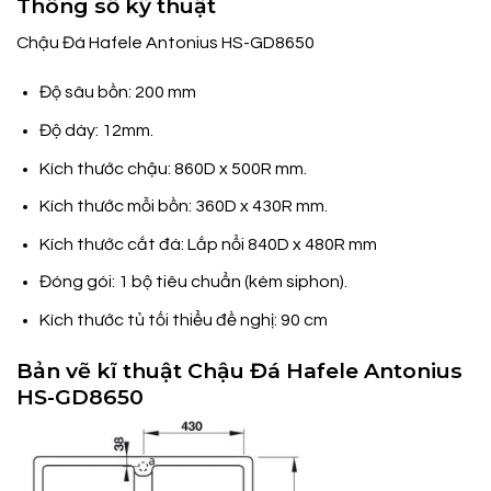
Thông số kỹ thuật
Chậu Đá Hafele Antonius HS-GD8650
Độ sâu bồn: 200 mm
Độ dày: 12mm.
Kích thước chậu: 860D x 500R mm.
Kích thước mỗi bồn: 360D x 430R mm.
Kích thước cắt đá: Lắp nổi 840D x 480R mm
Đóng gói: 1 bộ tiêu chuẩn (kèm siphon).
Kích thước tủ tối thiểu đề nghị: 90 cm
Bản vẽ kĩ thuật Chậu Đá Hafele Antonius
HS-GD8650