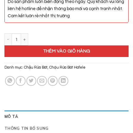
Do sản phẩm luôn biến động theo ngày. Quý khách vui lòng
liên hệ hotline để nhận thông báo mới và cạnh tranh nhất.
Cam kết luôn rẻ nhất thị trường
Chậu Đá Hafele Antonius HS-GD8650 570.36.400 số lượng
THÊM VÀO GIỎ HÀNG
Danh mục:
Chậu Rửa Bát
,
Chậu Rửa Bát Hafele
MÔ TẢ
THÔNG TIN BỔ SUNG