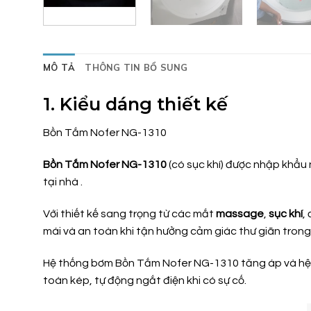
MÔ TẢ
THÔNG TIN BỔ SUNG
1. Kiểu dáng thiết kế
Bồn Tắm Nofer NG-1310
Bồn Tắm Nofer NG-1310
(có sục khí) được nhập khẩu 
tại nhà .
Với thiết kế sang trọng từ các mắt
massage
,
sục khí
,
mái và an toàn khi tận hưởng cảm giác thư giãn tron
Hệ thống bơm Bồn Tắm Nofer NG-1310 tăng áp và hệ th
toàn kép, tự động ngắt điện khi có sự cố.