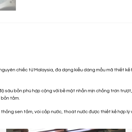
nguyên chiếc từ Malaysia, đa dạng kiểu dáng mẫu mã thiết kế 
 độ sâu bồn phù hợp cộng với bề mặt nhẵn mịn chống trơn trượ
g bồn tắm.
ống sen tắm, vòi cấp nước, thoát nước được thiết kế hợp lý v