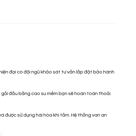
hiện đại có đội ngũ khảo sát tư vấn lắp đặt bảo hành
t, gối đầu bằng cao su mềm bạn sẽ hoàn toàn thoải
à được sử dụng hài hòa khi tắm. Hệ thống van an