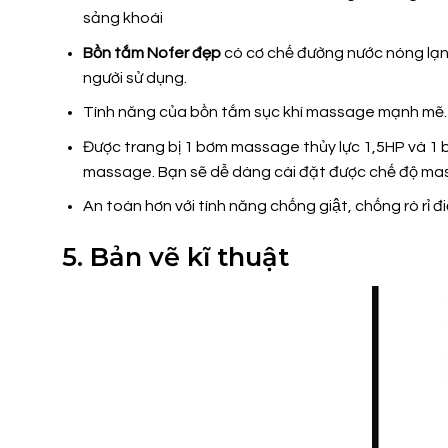
sảng khoái
Bồn tắm Nofer đẹp
có cơ chế đường nước nóng lạnh,
người sử dụng.
Tính năng của bồn tắm sục khí massage mạnh mẽ.
Được trang bị 1 bơm massage thủy lực 1,5HP và 1 
massage. Bạn sẽ dễ dàng cài đặt được chế độ ma
An toàn hơn với tính năng chống giật, chống rò rỉ đ
5. Bản vẽ kĩ thuật