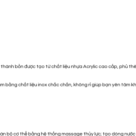
ành bồn được tạo từ chất liệu nhựa Acrylic cao cấp, phủ thê
ằng chất liệu inox chắc chắn, không rỉ giúp bạn yên tâm kh
àn bộ cơ thể bằng hệ thống massage thủy lực; tạo dòng nước