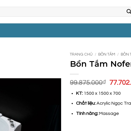
TRANG CHỦ
/
BỒN TẮM
/
BỒN 
Bồn Tắm Nofer
Giá
99.875.000
₫
77.702
gốc
KT:
1500 x 1500 x 700
là:
99.875
Chất liệu:
Acrylic Ngọc Tra
Tính năng:
Massage