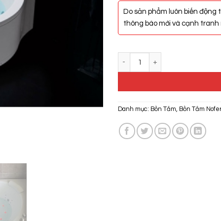
Do sản phẩm luôn biến động t
thông báo mới và cạnh tranh n
Bồn Tắm Nofer NG-1310 số lượ
Danh mục:
Bồn Tắm
,
Bồn Tắm Nofe