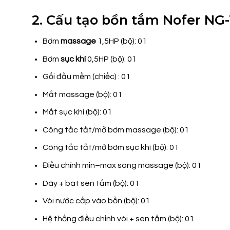
2. Cấu tạo bồn tắm Nofer NG-
Bơm
massage
1,5HP (bộ): 01
Bơm
sục khí
0,5HP (bộ): 01
Gối đầu mềm (chiếc) : 01
Mắt massage (bộ): 01
Mắt sục khí (bộ): 01
Công tắc tắt/mở bơm massage (bộ): 01
Công tắc tắt/mở bơm sục khí (bộ): 01
Điều chỉnh min–max sóng massage (bộ): 01
Dây + bát sen tắm (bộ): 01
Vòi nước cấp vào bồn (bộ): 01
Hệ thống điều chỉnh vòi + sen tắm (bộ): 01