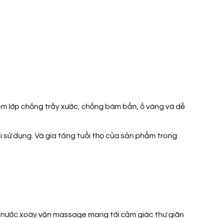
m lớp chống trầy xước, chống bám bẩn, ố vàng và dễ
i sử dụng. Và gia tăng tuổi thọ của sản phẩm trong
 nước xoáy vặn massage mang tới cảm giác thư giãn