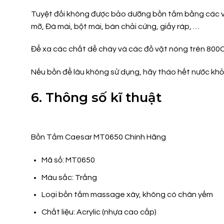
Tuyệt đối không được bảo dưỡng bồn tắm bằng các vật 
mỡ, Đá mài, bột mài, bàn chải cứng, giấy ráp, …
Để xa các chất dễ cháy và các đồ vật nóng trên 800
Nếu bồn để lâu không sử dụng, hãy tháo hết nước khỏi
6. Thông số kĩ thuật
Bồn Tắm Caesar MT0650 Chính Hãng
Mã số: MT0650
Màu sắc: Trắng
Loại bồn tắm massage xây, không có chân yếm
Chất liệu: Acrylic (nhựa cao cấp)