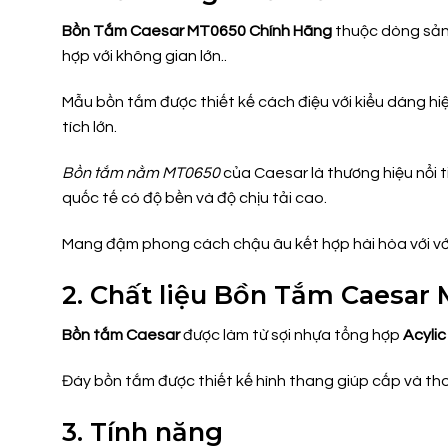
Bồn Tắm
Caesar MT0650 Chính Hãng
thuộc dòng sản 
hợp với không gian lớn..
Mẫu bồn tắm được thiết kế cách điệu với kiểu dáng hi
tích lớn.
Bồn tắm nằm MT0650
của Caesar là thương hiệu nổi 
quốc tế có độ bền và độ chịu tải cao.
Mang đậm phong cách chậu âu kết hợp hài hòa với với
2. Chất liệu Bồn Tắm Caesar
Bồn tắm Caesar
được làm từ sợi nhựa tổng hợp
Acylic
Đáy bồn tắm được thiết kế hình thang giúp cấp và th
3. Tính năng