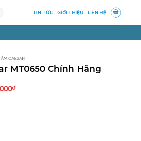
TIN TỨC
GIỚI THIỆU
LIÊN HỆ
TẮM CAESAR
ar MT0650 Chính Hãng
Giá
.000
₫
hiện
tại
.000₫.
là:
10.240.000₫.