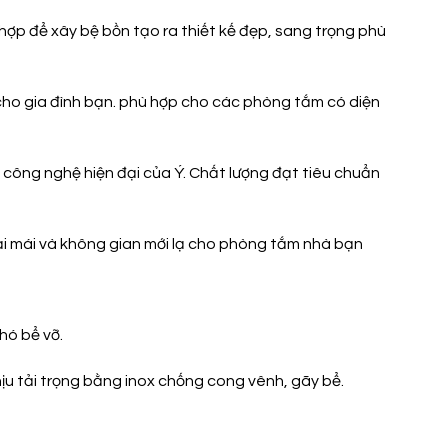
 để xây bệ bồn tạo ra thiết kế đẹp, sang trọng phù
 cho gia đình bạn. phù hợp cho các phòng tắm có diện
 công nghệ hiện đại của Ý. Chất lượng đạt tiêu chuẩn
ải mái và không gian mới lạ cho phòng tắm nhà bạn
hó bể vỡ.
ịu tải trọng bằng inox chống cong vênh, gãy bể.