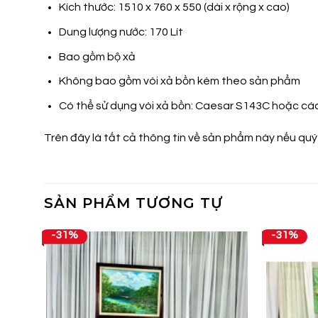
Kích thước: 1510 x 760 x 550 (dài x rộng x cao)
Dung lượng nước: 170 Lít
Bao gồm bộ xả
Không bao gồm vòi xả bồn kèm theo sản phẩm
Có thể sử dụng vòi xả bồn: Caesar S143C hoặc cá
Trên đây là tất cả thông tin về sản phẩm này nếu quý
SẢN PHẨM TƯƠNG TỰ
-31%
-31%