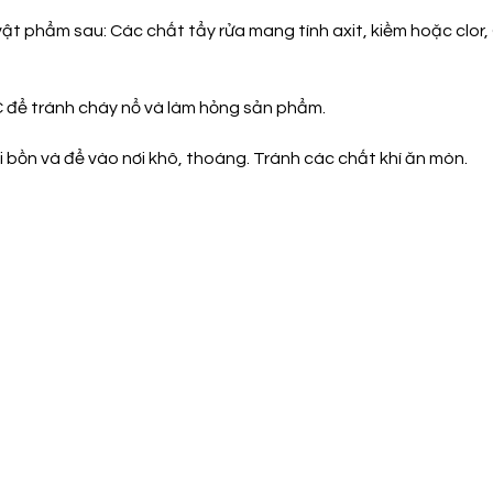
phẩm sau: Các chất tẩy rửa mang tính axit, kiềm hoặc clor, Cá
C để tránh cháy nổ và làm hỏng sản phẩm.
 bồn và để vào nơi khô, thoáng. Tránh các chất khí ăn mòn.