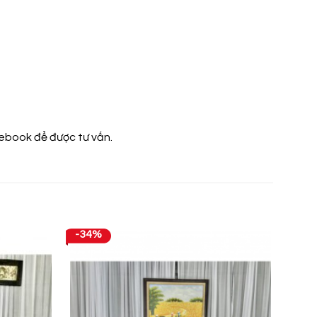
cebook
để được tư vấn.
-34%