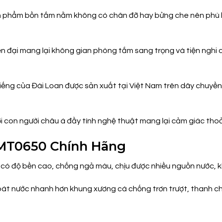
phẩm bồn tắm nằm không có chân đỡ hay bửng che nên phù hợp
ện đại mang lại không gian phòng tắm sang trọng và tiện nghi
tiếng của Đài Loan được sản xuất tại Việt Nam trên dây chuyền
 con người châu á đầy tính nghệ thuật mang lại cảm giác tho
 MT0650 Chính Hãng
có độ bền cao, chống ngả màu, chịu được nhiều nguồn nước, k
oát nước nhanh hơn khung xương cá chống trơn trượt, thanh ch