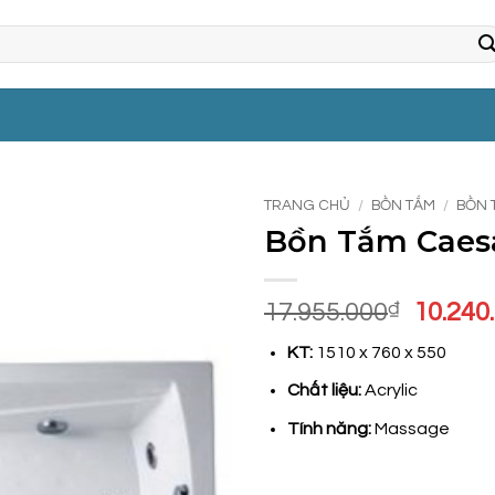
TRANG CHỦ
/
BỒN TẮM
/
BỒN 
Bồn Tắm Caes
Giá
17.955.000
₫
10.240
gốc
KT:
1510 x 760 x 550
là:
17.955
Chất liệu:
Acrylic
Tính năng:
Massage