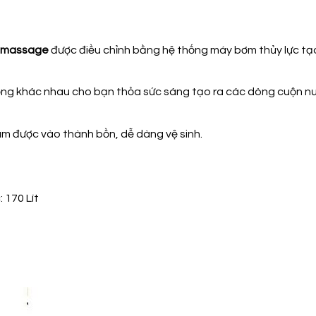
n massage
được điều chỉnh bằng hệ thống máy bơm thủy lực tạ
ớng khác nhau cho bạn thỏa sức sáng tạo ra các dòng cuộn nướ
ám được vào thành bồn, dễ dàng vệ sinh.
 170 Lít