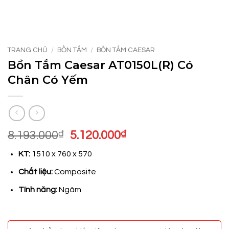
TRANG CHỦ
/
BỒN TẮM
/
BỒN TẮM CAESAR
Bồn Tắm Caesar AT0150L(R) Có
Chân Có Yếm
Giá
Giá
8.193.000
₫
5.120.000
₫
gốc
hiện
KT:
1510 x 760 x 570
là:
tại
8.193.000₫.
là:
Chất liệu:
Composite
5.120.000₫.
Tính năng:
Ngâm