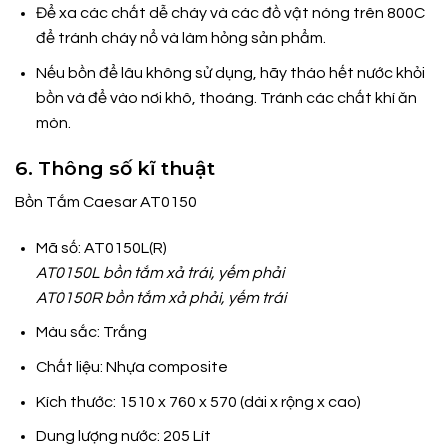
Để xa các chất dễ cháy và các đồ vật nóng trên 800C
để tránh cháy nổ và làm hỏng sản phẩm.
Nếu bồn để lâu không sử dụng, hãy tháo hết nước khỏi
bồn và để vào nơi khô, thoáng. Tránh các chất khí ăn
mòn.
6. Thông số kĩ thuật
Bồn Tắm Caesar AT0150
Mã số: AT0150L(R)
AT0150L bồn tắm
xả trái, yếm phải
AT0150R bồn tắm xả
phải, yếm trái
Màu sắc: Trắng
Chất liệu: Nhựa composite
Kích thước: 1510 x 760 x 570 (dài x rộng x cao)
Dung lượng nước: 205 Lít