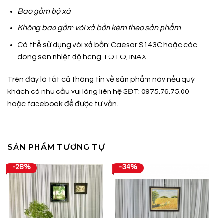
Bao gồm bộ xả
Không bao gồm vòi xả bồn kèm theo sản phẩm
Có thể sử dụng vòi xả bồn: Caesar S143C hoặc các
dòng sen nhiệt độ hãng TOTO, INAX
Trên đây là tất cả thông tin về sản phẩm này nếu quý
khách có nhu cầu vui lòng liên hệ SĐT: 0975.76.75.00
hoặc
facebook
để được tư vấn.
SẢN PHẨM TƯƠNG TỰ
-28%
-34%