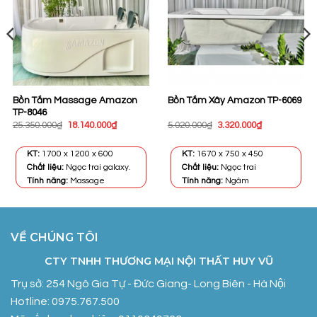
Bồn Tắm Massage Amazon
Bồn Tắm Xây Amazon TP-6069
TP-8046
Giá
Giá
Giá
Giá
25.350.000
₫
18.140.000
₫
5.020.000
₫
3.320.000
₫
gốc
hiện
gốc
hiện
là:
tại
là:
tại
25.350.000₫.
là:
5.020.000₫.
là:
KT:
1700 x 1200 x 600
KT:
1670 x 750 x 450
.
18.140.000₫.
3.320.000₫.
Chất liệu:
Ngọc trai galaxy.
Chất liệu:
Ngọc trai
Tính năng:
Massage
Tính năng:
Ngâm
VỀ CHÚNG TÔI
CTY TNHH THƯƠNG MẠI NỘI THẤT HUY VŨ
Trụ sở: 254 Ngô Gia Tự - Đức Giang- Long Biên - Hà Nội
Hotline: 0975.767.500