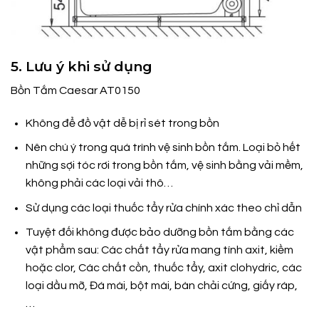
5. Lưu ý khi sử dụng
Bồn Tắm Caesar AT0150
Không để đồ vật dễ bị rỉ sét trong bồn
Nên chú ý trong quá trình vệ sinh bồn tắm. Loại bỏ hết
những sợi tóc rơi trong bồn tắm, vệ sinh bằng vải mềm,
không phải các loại vải thô…
Sử dụng các loại thuốc tẩy rửa chính xác theo chỉ dẫn
Tuyệt đối không được bảo dưỡng bồn tắm bằng các
vật phẩm sau: Các chất tẩy rửa mang tính axit, kiềm
hoặc clor, Các chất cồn, thuốc tẩy, axit clohydric, các
loại dầu mỡ, Đá mài, bột mài, bàn chải cứng, giấy ráp,
…