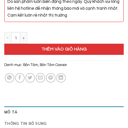
Do sản phẩm luôn biến động theo ngày. Quý khách vui lòng
liên hệ hotline để nhận thông báo mới và cạnh tranh nhất.
Cam kết luôn rẻ nhất thị trường
Bồn Tắm Caesar AT0150L(R) Có Chân Có Yếm số lượng
THÊM VÀO GIỎ HÀNG
Danh mục:
Bồn Tắm
,
Bồn Tắm Caesar
MÔ TẢ
THÔNG TIN BỔ SUNG