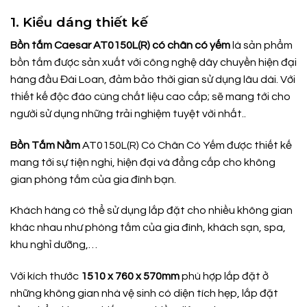
1. Kiểu dáng thiết kế
Bồn tắm
Caesar AT0150L(R) có chân có yếm
là sản phẩm
bồn tắm được sản xuất với công nghệ dây chuyền hiện đại
hàng đầu Đài Loan, đảm bảo thời gian sử dụng lâu dài. Với
thiết kế độc đáo cùng chất liệu cao cấp; sẽ mang tới cho
người sử dụng những trải nghiệm tuyệt vời nhất..
Bồn Tắm Nằm
AT0150L(R) Có Chân Có Yếm được thiết kế
mang tới sự tiện nghi, hiện đại và đẳng cấp cho không
gian phòng tắm của gia đình bạn.
Khách hàng có thể sử dụng lắp đặt cho nhiều không gian
khác nhau như phòng tắm của gia đình, khách sạn, spa,
khu nghỉ dưỡng,…
Với kích thước
1510 x 760 x 570mm
phù hợp lắp đặt ở
những không gian nhà vệ sinh có diện tích hẹp, lắp đặt