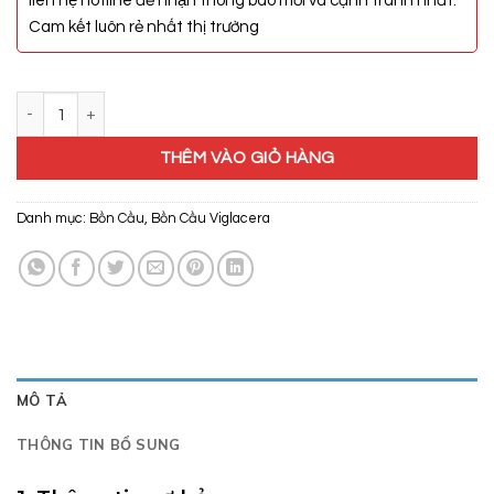
liên hệ hotline để nhận thông báo mới và cạnh tranh nhất.
Cam kết luôn rẻ nhất thị trường
Bồn Cầu Viglacera VI107 số lượng
THÊM VÀO GIỎ HÀNG
Danh mục:
Bồn Cầu
,
Bồn Cầu Viglacera
MÔ TẢ
THÔNG TIN BỔ SUNG