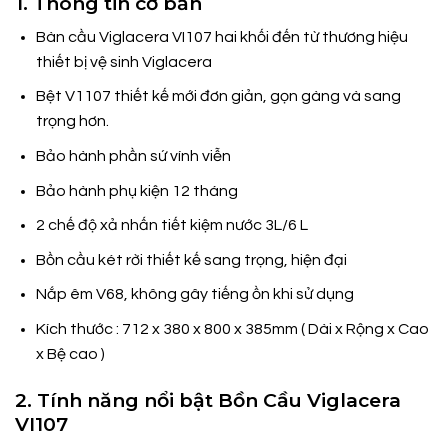
1. Thông tin cơ bản
Bàn cầu Viglacera VI107 hai khối đến từ thương hiệu
thiết bị vệ sinh Viglacera
Bệt V1107 thiết kế mới đơn giản, gọn gàng và sang
trọng hơn.
Bảo hành phần sứ vính viễn
Bảo hành phụ kiện 12 tháng
2 chế độ xả nhấn tiết kiệm nước 3L/6 L
Bồn cầu két rời thiết kế sang trọng, hiện đại
Nắp êm V68, không gây tiếng ồn khi sử dụng
Kích thước : 712 x 380 x 800 x 385mm ( Dài x Rộng x Cao
x Bệ cao )
2. Tính năng nổi bật Bồn Cầu Viglacera
VI107