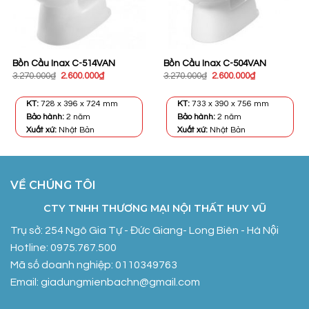
Bồn Cầu Inax C-514VAN
Bồn Cầu Inax C-504VAN
Giá
Giá
Giá
Giá
3.270.000
₫
2.600.000
₫
3.270.000
₫
2.600.000
₫
gốc
hiện
gốc
hiện
là:
tại
là:
tại
3.270.000₫.
là:
3.270.000₫.
là:
KT:
728 x 396 x 724 mm
KT:
733 x 390 x 756 mm
2.600.000₫.
2.600.000₫.
Bảo hành:
2 năm
Bảo hành:
2 năm
Xuất xứ:
Nhật Bản
Xuất xứ:
Nhật Bản
VỀ CHÚNG TÔI
CTY TNHH THƯƠNG MẠI NỘI THẤT HUY VŨ
Trụ sở: 254 Ngô Gia Tự - Đức Giang- Long Biên - Hà Nội
Hotline: 0975.767.500
Mã số doanh nghiệp: 0110349763
Email: giadungmienbachn@gmail.com