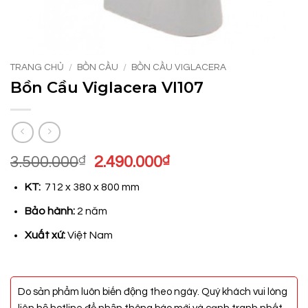
TRANG CHỦ
/
BỒN CẦU
/
BỒN CẦU VIGLACERA
Bồn Cầu Viglacera VI107
Giá
Giá
3.500.000
₫
2.490.000
₫
gốc
hiện
KT:
712 x 380 x 800 mm
là:
tại
3.500.000₫.
là:
Bảo hành:
2 năm
2.490.000₫.
Xuất xứ:
Việt Nam
Do sản phẩm luôn biến động theo ngày. Quý khách vui lòng