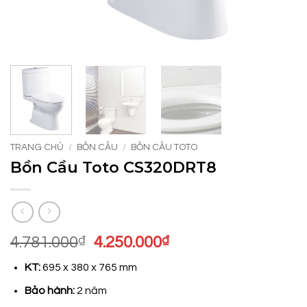
TRANG CHỦ
/
BỒN CẦU
/
BỒN CẦU TOTO
Bồn Cầu Toto CS320DRT8
Giá
Giá
4.781.000
₫
4.250.000
₫
gốc
hiện
KT:
695 x 380 x 765 mm
là:
tại
4.781.000₫.
là:
Bảo hành:
2 năm