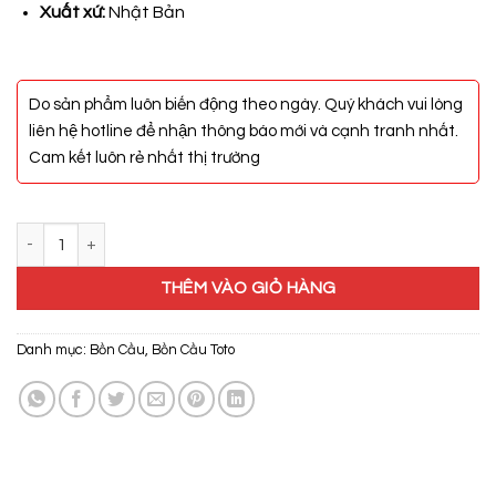
4.250.000₫.
Xuất xứ:
Nhật Bản
Do sản phẩm luôn biến động theo ngày. Quý khách vui lòng
liên hệ hotline để nhận thông báo mới và cạnh tranh nhất.
Cam kết luôn rẻ nhất thị trường
Bồn Cầu Toto CS320DRT8 số lượng
THÊM VÀO GIỎ HÀNG
Danh mục:
Bồn Cầu
,
Bồn Cầu Toto