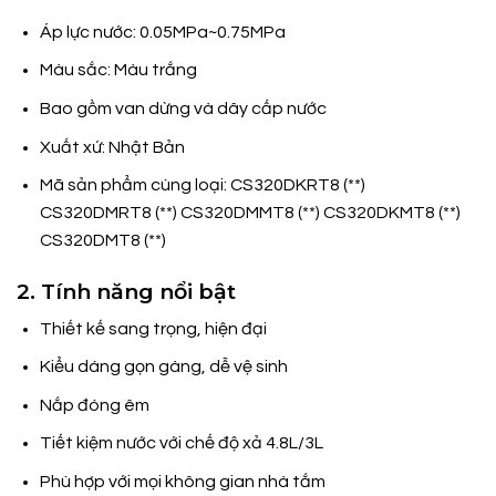
Áp lực nước: 0.05MPa~0.75MPa
Màu sắc: Màu trắng
Bao gồm van dừng và dây cấp nước
Xuất xứ:
Nhật Bản
Mã sản phẩm cùng loại: CS320DKRT8 (**)
CS320DMRT8 (**) CS320DMMT8 (**) CS320DKMT8 (**)
CS320DMT8 (**)
2. Tính năng nổi bật
Thiết kế sang trọng, hiện đại
Kiểu dáng gọn gàng, dễ vệ sinh
Nắp đóng êm
Tiết kiệm nước với chế độ xả 4.8L/3L
Phù hợp với mọi không gian nhà tắm