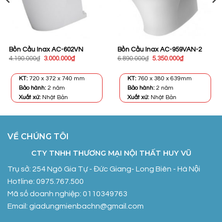
Bồn Cầu Inax AC-602VN
Bồn Cầu Inax AC-959VAN-2
Giá
Giá
Giá
Giá
4.190.000
₫
3.000.000
₫
6.890.000
₫
5.350.000
₫
gốc
hiện
gốc
hiện
là:
tại
là:
tại
4.190.000₫.
là:
6.890.000₫.
là:
KT:
720 x 372 x 740 mm
KT:
760 x 380 x 639mm
3.000.000₫.
5.350.000₫.
Bảo hành:
2 năm
Bảo hành:
2 năm
Xuất xứ:
Nhật Bản
Xuất xứ:
Nhật Bản
VỀ CHÚNG TÔI
CTY TNHH THƯƠNG MẠI NỘI THẤT HUY VŨ
Trụ sở: 254 Ngô Gia Tự - Đức Giang- Long Biên - Hà Nội
Hotline: 0975.767.500
Mã số doanh nghiệp: 0110349763
Email: giadungmienbachn@gmail.com