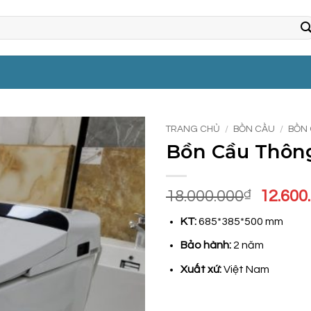
TRANG CHỦ
/
BỒN CẦU
/
BỒN 
Bồn Cầu Thông
Giá
18.000.000
₫
12.600
gốc
KT:
685*385*500 mm
là:
18.000
Bảo hành:
2 năm
Xuất xứ:
Việt Nam