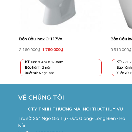
Bồn Cầu Inax C-117VA
Bồn Cầu I
Giá
Giá
2.160.000
₫
1.760.000
₫
9.510.000
₫
gốc
hiện
là:
tại
2.160.000₫.
là:
KT:
688 x 370 x 370mm
KT:
721 x
1.760.000₫.
Bảo hành:
2 năm
Bảo hành
Xuất xứ:
Nhật Bản
Xuất xứ:
N
VỀ CHÚNG TÔI
CTY TNHH THƯƠNG MẠI NỘI THẤT HUY VŨ
Trụ sở: 254 Ngô Gia Tự - Đức Giang- Long Biên - Hà
Nội