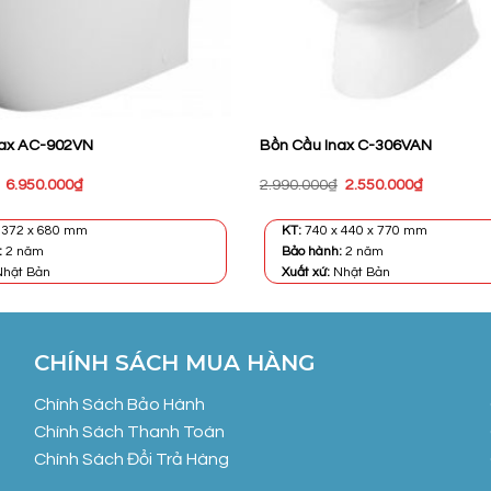
nax AC-902VN
Bồn Cầu Inax C-306VAN
Giá
Giá
Giá
Giá
6.950.000
₫
2.990.000
₫
2.550.000
₫
gốc
hiện
gốc
hiện
là:
tại
là:
tại
9.510.000₫.
là:
2.990.000₫.
là:
 372 x 680 mm
KT:
740 x 440 x 770 mm
6.950.000₫.
2.550.000
:
2 năm
Bảo hành:
2 năm
hật Bản
Xuất xứ:
Nhật Bản
CHÍNH SÁCH MUA HÀNG
Chính Sách Bảo Hành
Chính Sách Thanh Toán
Chính Sách Đổi Trả Hàng