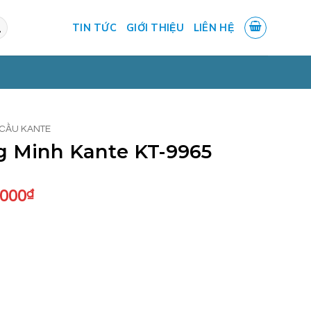
TIN TỨC
GIỚI THIỆU
LIÊN HỆ
CẦU KANTE
 Minh Kante KT-9965
Giá
.000
₫
hiện
tại
.000₫.
là:
12.600.000₫.