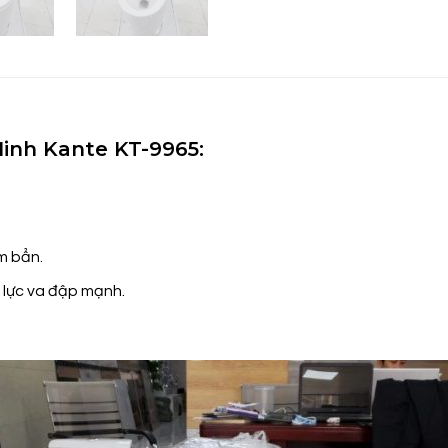
inh Kante KT-9965:
m bẩn.
 lực va đập mạnh.