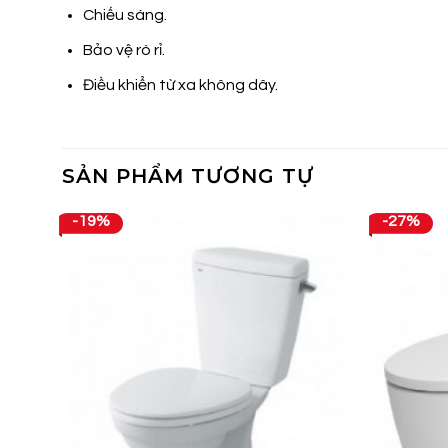
Chiếu sáng.
Bảo vệ rò rỉ.
Điều khiển từ xa không dây.
SẢN PHẨM TƯƠNG TỰ
-19%
-27%