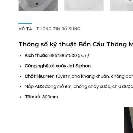
MÔ TẢ
THÔNG TIN BỔ SUNG
Thông số kỹ thuật Bồn Cầu Thông M
Kích thước:
685*385*500 (
mm).
Công nghệ xả xoáy Jet Siphon
Chất liệu:
Men tuyết Nano kháng khuẩn, chống bá
Nắp ABS đóng mở êm, chống chầy xước, chịu được
Tâm xả:
300mm.