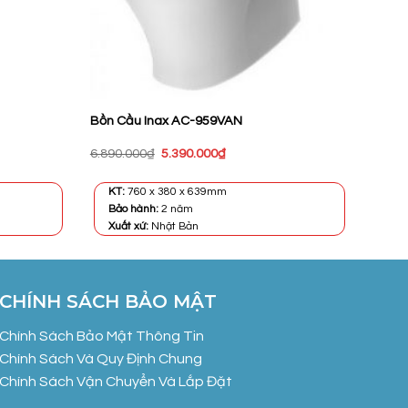
Bồn Cầu Inax AC-959VAN
Giá
Giá
6.890.000
₫
5.390.000
₫
gốc
hiện
là:
tại
6.890.000₫.
là:
KT:
760 x 380 x 639mm
₫.
5.390.000₫.
Bảo hành:
2 năm
Xuất xứ:
Nhật Bản
CHÍNH SÁCH BẢO MẬT
Chính Sách Bảo Mật Thông Tin
Chính Sách Và Quy Định Chung
Chính Sách Vận Chuyển Và Lắp Đặt