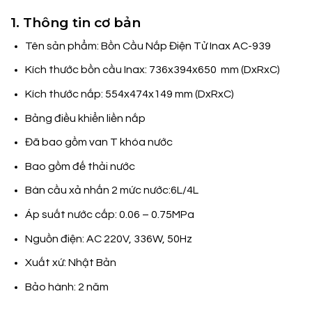
1. Thông tin cơ bản
Tên sản phẩm: Bồn Cầu Nắp Điện Tử Inax AC-939
Kích thước bồn cầu Inax: 736x394x650 mm (DxRxC)
Kích thước nắp: 554x474x149 mm (DxRxC)
Bảng điều khiển liền nắp
Đã bao gồm van T khóa nước
Bao gồm đế thải nước
Bàn cầu xả nhấn 2 mức nước:6L/4L
Áp suất nước cấp: 0.06 – 0.75MPa
Nguồn điện: AC 220V, 336W, 50Hz
Xuất xứ: Nhật Bản
Bảo hành: 2 năm