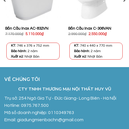
Bồn Cầu Inax AC-832VN
Bồn Cầu Inax C-306VAN
Giá
Giá
Giá
Giá
7.170.000
₫
5.110.000
₫
2.990.000
₫
2.550.000
₫
gốc
hiện
gốc
hiện
là:
tại
là:
tại
7.170.000₫.
là:
2.990.000₫.
là:
KT:
746 x 376 x 752 mm
KT:
740 x 440 x 770 mm
0₫.
5.110.000₫.
2.550.000₫.
Bảo hành:
2 năm
Bảo hành:
2 năm
Xuất xứ:
Nhật Bản
Xuất xứ:
Nhật Bản
VỀ CHÚNG TÔI
CTY TNHH THƯƠNG MẠI NỘI THẤT HUY VŨ
Trụ sở: 254 Ngô Gia Tự - Đức Giang- Long Biên - Hà Nội
Hotline: 0975.767.500
Mã số doanh nghiệp: 0110349763
Email: giadungmienbachn@gmail.com