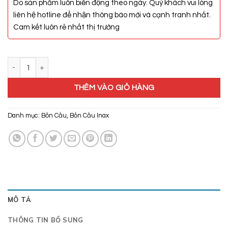
Do sản phẩm luôn biến động theo ngày. Quý khách vui lòng
liên hệ hotline để nhận thông báo mới và cạnh tranh nhất.
Cam kết luôn rẻ nhất thị trường
Bồn Cầu Nắp Điện Tử Inax AC-939/CW-KB22AVN số lượng
THÊM VÀO GIỎ HÀNG
Danh mục:
Bồn Cầu
,
Bồn Cầu Inax
MÔ TẢ
THÔNG TIN BỔ SUNG