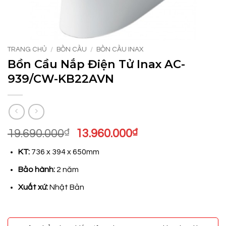
TRANG CHỦ
/
BỒN CẦU
/
BỒN CẦU INAX
Bồn Cầu Nắp Điện Tử Inax AC-
939/CW-KB22AVN
Giá
Giá
19.690.000
₫
13.960.000
₫
gốc
hiện
KT:
736 x 394 x 650mm
là:
tại
19.690.000₫.
là:
Bảo hành:
2 năm
13.960.000₫.
Xuất xứ:
Nhật Bản