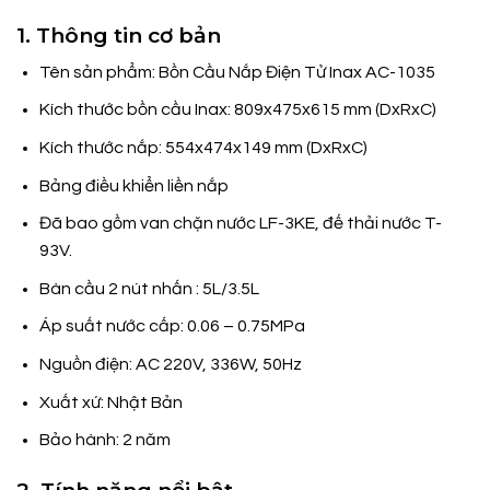
1. Thông tin cơ bản
Tên sản phẩm: Bồn Cầu Nắp Điện Tử Inax AC-1035
Kích thước bồn cầu Inax: 809x475x615 mm (DxRxC)
Kích thước nắp: 554x474x149 mm (DxRxC)
Bảng điều khiển liền nắp
Đã bao gồm van chặn nước LF-3KE, đế thải nước T-
93V.
Bàn cầu 2 nút nhấn : 5L/3.5L
Áp suất nước cấp: 0.06 – 0.75MPa
Nguồn điện: AC 220V, 336W, 50Hz
Xuất xứ: Nhật Bản
Bảo hành: 2 năm