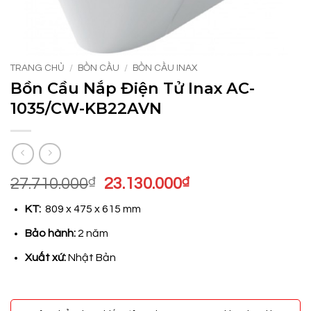
TRANG CHỦ
/
BỒN CẦU
/
BỒN CẦU INAX
Bồn Cầu Nắp Điện Tử Inax AC-
1035/CW-KB22AVN
Giá
Giá
27.710.000
₫
23.130.000
₫
gốc
hiện
KT:
809 x 475 x 615 mm
là:
tại
27.710.000₫.
là:
Bảo hành:
2 năm
23.130.000₫.
Xuất xứ:
Nhật Bản