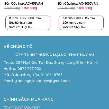
Bồn Cầu Inax AC-959VAN
Bồn Cầu Inax AC-1008VRN
Giá
Giá
Giá
Giá
6.890.000
₫
5.390.000
₫
13.460.000
₫
8.680.000
₫
gốc
hiện
gốc
hiện
là:
tại
là:
tại
6.890.000₫.
là:
13.460.000₫.
là:
KT:
760 x 380 x 639mm
KT:
805 x 400 x 588 mm
5.390.000₫.
8.680.000₫.
Bảo hành:
2 năm
Bảo hành:
2 năm
Xuất xứ:
Nhật Bản
Xuất xứ:
Nhật Bản
VỀ CHÚNG TÔI
CTY TNHH THƯƠNG MẠI NỘI THẤT HUY VŨ
Trụ sở: 254 Ngô Gia Tự - Đức Giang- Long Biên - Hà Nội
Hotline: 0975.767.500
Mã số doanh nghiệp: 0110349763
Email: giadungmienbachn@gmail.com
CHÍNH SÁCH MUA HÀNG
Chính Sách Bảo Hành