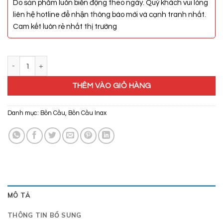
Do sản phẩm luôn biến động theo ngày. Quý khách vui lòng
liên hệ hotline để nhận thông báo mới và cạnh tranh nhất.
Cam kết luôn rẻ nhất thị trường
Bồn Cầu Nắp Điện Tử Inax AC-1035/CW-KB22AVN số lượng
THÊM VÀO GIỎ HÀNG
Danh mục:
Bồn Cầu
,
Bồn Cầu Inax
MÔ TẢ
THÔNG TIN BỔ SUNG