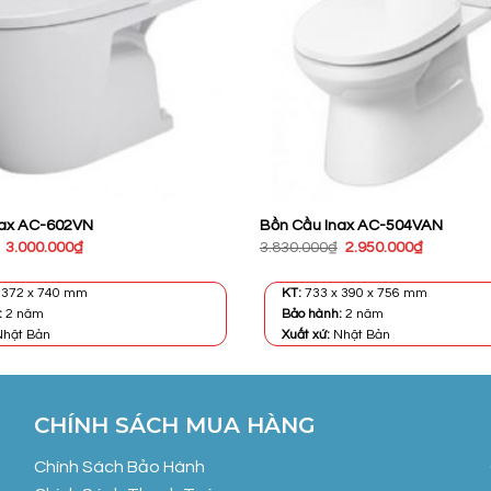
nax AC-602VN
Bồn Cầu Inax AC-504VAN
Giá
Giá
Giá
Giá
3.000.000
₫
3.830.000
₫
2.950.000
₫
gốc
hiện
gốc
hiện
là:
tại
là:
tại
4.190.000₫.
là:
3.830.000₫.
là:
 372 x 740 mm
KT:
733 x 390 x 756 mm
3.000.000₫.
2.950.000
:
2 năm
Bảo hành:
2 năm
hật Bản
Xuất xứ:
Nhật Bản
CHÍNH SÁCH MUA HÀNG
Chính Sách Bảo Hành