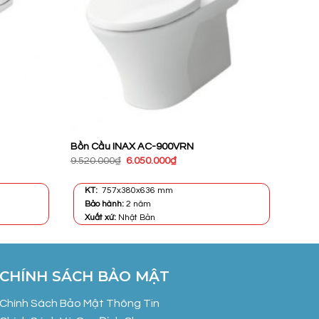
Bồn Cầu INAX AC-900VRN
Giá
Giá
9.520.000
₫
6.050.000
₫
gốc
hiện
là:
tại
9.520.000₫.
là:
KT:
757x380x636 mm
₫.
6.050.000₫.
Bảo hành:
2 năm
Xuất xứ:
Nhật Bản
CHÍNH SÁCH BẢO MẬT
Chính Sách Bảo Mật Thông Tin