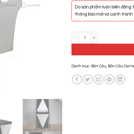
Do sản phẩm luôn biến động t
thông báo mới và cạnh tranh n
Bồn Cầu Một Khối Carrie CR-131
Danh mục:
Bồn Cầu
,
Bồn Cầu Carri