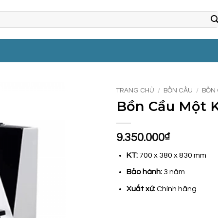
TRANG CHỦ
/
BỒN CẦU
/
BỒN 
Bồn Cầu Một Kh
9.350.000
₫
KT:
700 x 380 x 830 mm
Bảo hành:
3 năm
Xuất xứ:
Chính hãng