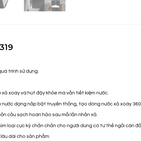
319
quá trình sử dụng.
 xả xoáy và hút đậy khỏe mà vẫn tiết kiệm nước.
xả nước dạng nắp bật truyền thống, tạo dòng nước xả xoáy 360
ồn cầu sạch hoàn hảo sau mỗi lần nhấn xả.
m loại cực kỳ chắn chắn cho người dùng có tư thế ngồi cân đối 
 lâu dài cho sản phẩm.