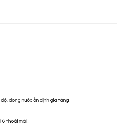
 độ, dòng nước ổn định gia tăng
& thoải mái .