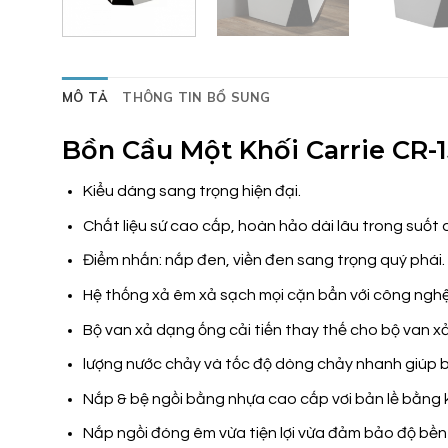
MÔ TẢ
THÔNG TIN BỔ SUNG
Bồn Cầu Một Khối Carrie CR-1
Kiểu dáng sang trọng hiện đại.
Chất liệu sứ cao cấp, hoàn hảo dài lâu trong suốt 
Điểm nhấn: nắp đen, viền đen sang trọng quý phái.
Hệ thống xả êm xả sạch mọi cặn bẩn với công nghệ
Bộ van xả dạng ống cải tiến thay thế cho bộ van 
lượng nước chảy và tốc độ dòng chảy nhanh giúp b
Nắp & bệ ngồi bằng nhựa cao cấp vơi bản lề bằng ki
Nắp ngồi đóng êm vừa tiện lợi vừa đảm bảo độ bền