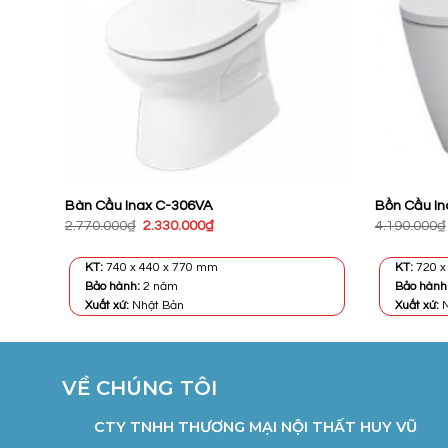
Bàn Cầu Inax C-306VA
Bồn Cầu I
Giá
Giá
2.770.000
₫
2.330.000
₫
4.190.000
₫
gốc
hiện
là:
tại
2.770.000₫.
là:
KT:
740 x 440 x 770 mm
KT:
720 x
2.330.000₫.
Bảo hành:
2 năm
Bảo hành
Xuất xứ:
Nhật Bản
Xuất xứ:
N
VỀ CHÚNG TÔI
CTY TNHH THƯƠNG MẠI NỘI THẤT HUY VŨ