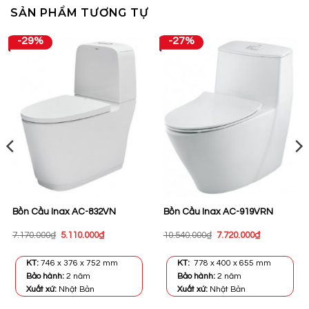
SẢN PHẨM TƯƠNG TỰ
-29%
-27%
Bồn Cầu Inax AC-832VN
Bồn Cầu Inax AC-919VRN
Giá
Giá
Giá
Giá
7.170.000
₫
5.110.000
₫
10.540.000
₫
7.720.000
₫
gốc
hiện
gốc
hiện
là:
tại
là:
tại
7.170.000₫.
là:
10.540.000₫.
là:
KT:
746 x 376 x 752 mm
KT:
778 x 400 x 655 mm
0₫.
5.110.000₫.
7.720.000₫.
Bảo hành:
2 năm
Bảo hành:
2 năm
Xuất xứ:
Nhật Bản
Xuất xứ:
Nhật Bản