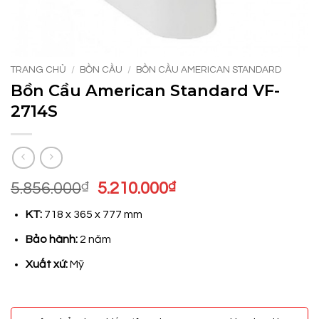
TRANG CHỦ
/
BỒN CẦU
/
BỒN CẦU AMERICAN STANDARD
Bồn Cầu American Standard VF-
2714S
Giá
Giá
5.856.000
₫
5.210.000
₫
gốc
hiện
KT:
718 x 365 x 777 mm
là:
tại
5.856.000₫.
là:
Bảo hành:
2 năm
5.210.000₫.
Xuất xứ:
Mỹ