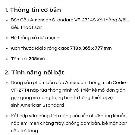
1. Thông tin cơ bản
Bồn Cầu American Standard VF-2714S Xả thẳng 3/6L,
kiểu thoát sàn
Hệ thống xả cực mạnh
Kích thước (dài x rộng cao):
718 x 365 x 777 mm
Tâm xả:
305mm
2. Tính năng nổi bật
Dòng sản phẩm bồn cầu American thông minh Codie
VF-2714 nắp rửa thông minh với thiết kế mới đơn giản,
gọn gàng và sang trọng hơn từ hãng thiết bị vệ
sinh American Standard
Kết hợp với những tính năng cải tiến như kháng khuẩn,
nắp êm, men chống trầy, chống bám bẩn, bề mặt bàn
cầu trời láng.