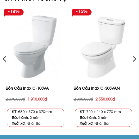
-19%
-15%
Bồn Cầu Inax C-108VA
Bồn Cầu Inax C-306VAN
Giá
Giá
Giá
Giá
2.370.000
₫
1.910.000
₫
2.990.000
₫
2.550.000
₫
gốc
hiện
gốc
hiện
là:
tại
là:
tại
2.370.000₫.
là:
2.990.000₫.
là:
KT:
680 x 370 x 370mm
KT:
740 x 440 x 770 mm
1.910.000₫.
2.550.000₫.
Bảo hành:
2 năm
Bảo hành:
2 năm
Xuất xứ:
Nhật Bản
Xuất xứ:
Nhật Bản