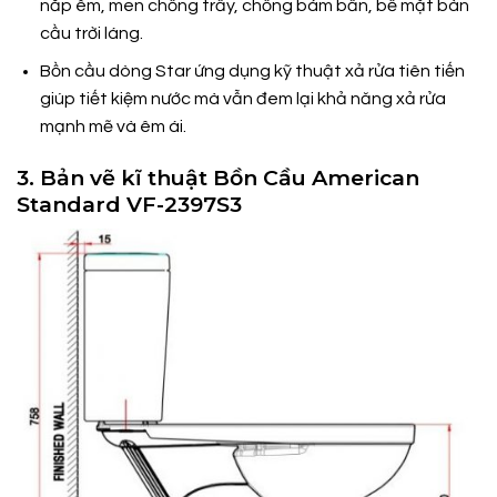
nắp êm, men chống trầy, chống bám bẩn, bề mặt bàn
cầu trời láng.
Bồn cầu dòng Star ứng dụng kỹ thuật xả rửa tiên tiến
giúp tiết kiệm nước mà vẫn đem lại khả năng xả rửa
mạnh mẽ và êm ái.
3. Bản vẽ kĩ thuật Bồn Cầu American
Standard VF-2397S3