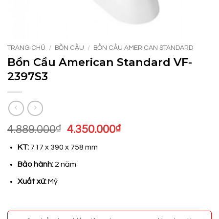
TRANG CHỦ
/
BỒN CẦU
/
BỒN CẦU AMERICAN STANDARD
Bồn Cầu American Standard VF-
2397S3
Giá
Giá
4.889.000
₫
4.350.000
₫
gốc
hiện
KT:
717 x 390 x 758 mm
là:
tại
4.889.000₫.
là:
Bảo hành:
2 năm
4.350.000₫.
Xuất xứ:
Mỹ