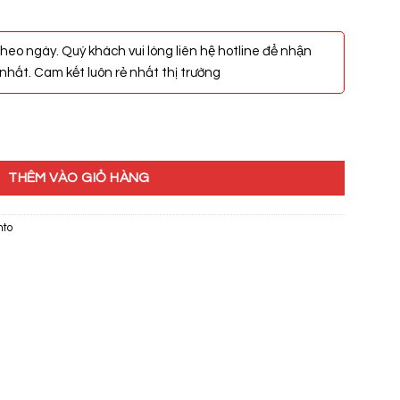
heo ngày. Quý khách vui lòng liên hệ hotline để nhận
hất. Cam kết luôn rẻ nhất thị trường
T-LV889 số lượng
THÊM VÀO GIỎ HÀNG
nto