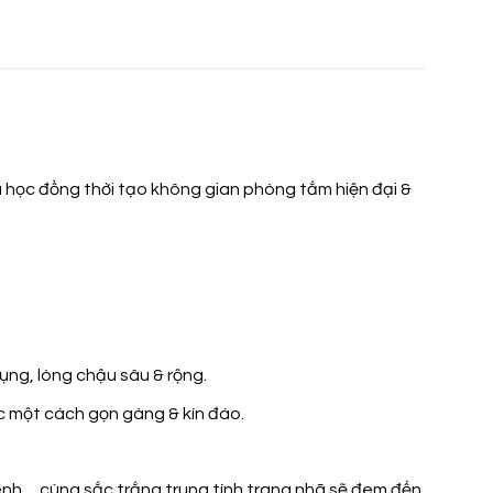
 học đồng thời tạo không gian phòng tắm hiện đại &
ụng, lòng chậu sâu & rộng.
c một cách gọn gàng & kín đáo.
vênh… cùng sắc trắng trung tính trang nhã sẽ đem đến