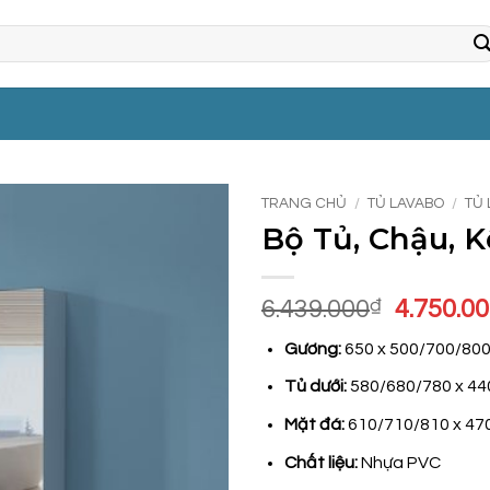
TRANG CHỦ
/
TỦ LAVABO
/
TỦ
Bộ Tủ, Chậu, 
Giá
6.439.000
₫
4.750.0
gốc
Gương:
650 x 500/700/800
là:
6.439.00
Tủ dưới:
580/680/780 x 44
Mặt đá:
610/710/810 x 470
Chất liệu:
Nhựa PVC