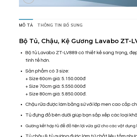
MÔ TẢ
THÔNG TIN BỔ SUNG
Bộ Tủ, Chậu, Kệ Gương Lavabo ZT-
Bộ tủ Lavabo ZT-LV889 có thiết kế sang trọng, đ
tinh tế hơn.
Sản phẩm có 3 size:
+ Size 60cm giá: 5.150.000đ
+ Size 70cm giá: 5.550.000đ
+ Size 80cm giá: 5.850.000đ.
Chậu rửa được làm bằng sứ với lớp men cao cấp chố
Tủ đựng đồ bên dưới giúp bạn sắp xếp các loại kh
Gương kết hợp tủ để đồ tiện lợi vừa giữ cho các vật dụng lu
Tủ chậu & tủ gương được làm từ chất liệu tấm nhự