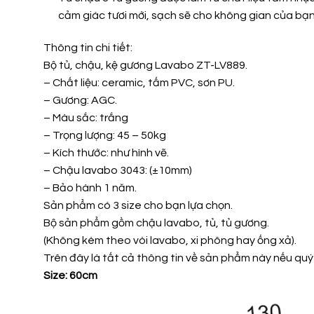
cảm giác tươi mới, sạch sẽ cho không gian của bạn
Thông tin chi tiết:
Bộ tủ, chậu, kệ gương Lavabo ZT-LV889.
– Chất liệu: ceramic, tấm PVC, sơn PU.
– Gương: AGC.
– Màu sắc: trắng
– Trọng lượng: 45 – 50kg
– Kích thước: như hình vẽ.
– Chậu lavabo 3043: (±10mm)
– Bảo hành 1 năm.
Sản phẩm có 3 size cho bạn lựa chọn.
Bộ sản phẩm gồm chậu lavabo, tủ, tủ gương.
(Không kèm theo vòi lavabo, xi phông hay ống xả).
Trên đây là tất cả thông tin về sản phẩm này nếu quý
Size: 60cm