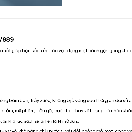
LV889
ẹp mắt giúp bạn sắp xếp các vật dụng một cách gọn gàng khoa
ng bám bẩn, trầy xước, không bị ố vàng sau thời gian dài sử d
ăn tắm, mỹ phẩm, dầu gội, nước hoa hay vật dụng cá nhân khá
ôn khô ráo, sạch sẽ lại tiện lợi khi sử dụng.
a PVC với khả năng chịu nước tuyệt đối, chống mối mọt, cong 