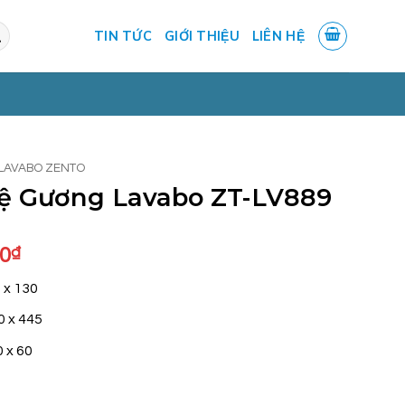
TIN TỨC
GIỚI THIỆU
LIÊN HỆ
 LAVABO ZENTO
Kệ Gương Lavabo ZT-LV889
Giá
00
₫
hiện
 x 130
tại
0₫.
là:
0 x 445
4.750.000₫.
 x 60