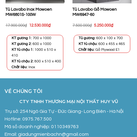
Tủ Lavabo Inox Mowoen
Tủ Lavabo Gỗ Mowoen
MW6801S-100W
MW6947-60
Giá
Giá
Giá
Giá
17.900.000
₫
12.530.000
₫
7.500.000
₫
5.250.000
₫
gốc
hiện
gốc
hiện
là:
tại
là:
tại
17.900.000₫.
là:
7.500.000₫.
là:
KT gương 1:
700 x 1000
Tủ gương:
600 x 100 x 700
12.530.000₫.
5.250.000₫.
KT gương 2:
600 x 1000
KT tủ chậu:
600 x 455 x 465
KT tủ chậu 1:
1000 x 510 x
Chất liệu:
Gỗ Plywood E1
410
KT tủ chậu 2:
800 x 510 x 400
Chất liệu:
Inox
VỀ CHÚNG TÔI
CTY TNHH THƯƠNG MẠI NỘI THẤT HUY VŨ
Trụ sở: 254 Ngô Gia Tự - Đức Giang- Long Biên - Hà Nội
Hotline: 0975.767.500
Mã số doanh nghiệp: 0110349763
Email: giadungmienbachn@gmail.com