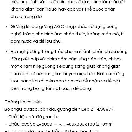
hiệu ứng ánh sáng vừa dịu nhẹ vừa lung linh làm nổi bật
không gian, con người hay các vật thể được phản
chiếu trong đó.
Gương là loại gương AGC nhập khẩu sử dụng công
nghệ tráng cho hình ảnh chân thực, không méo mó, ít
bám nước và dễ lau chùi.
Bề mặt gương trong trẻo cho hình ảnh phản chiếu sống
động kết hợp với phím bấm cảm ứng bên trên, chỉ với
một chạm nhẹ gương sẽ bừng sáng giúp không gian
của bạn trở nên lung linh huyền diệu hơn. Nút cảm ứng
luôn sáng khi có điện nên bạn có thể nhận ra để bật
đèn trong bóng tối một cách dễ dàng.
Thông tin chi tiết:
Bộ chậu lavabo, bàn đá, gương đèn Led ZT-LV8977.
– Chất liệu: sứ, đá granite.
– Chậu lavabo:LV6089 – KT: 480x380x130 (±10mm)
– Mặt bàn: đá granite trắng & đen nhân tạo.