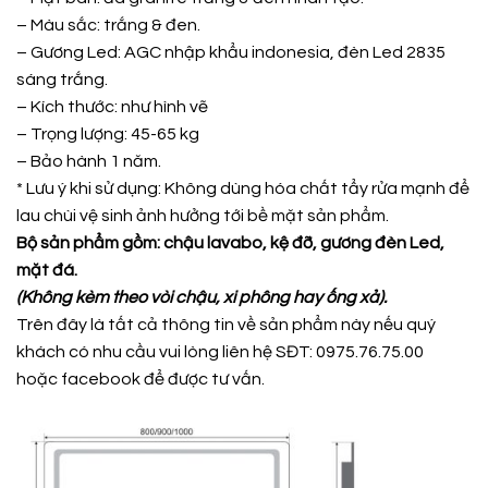
– Màu sắc: trắng & đen.
– Gương Led: AGC nhập khẩu indonesia, đèn Led 2835
sáng trắng.
– Kích thước: như hình vẽ
– Trọng lượng: 45-65 kg
– Bảo hành 1 năm.
* Lưu ý khi sử dụng: Không dùng hóa chất tẩy rửa mạnh để
lau chùi vệ sinh ảnh hưởng tới bề mặt sản phẩm.
Bộ sản phẩm gồm: chậu lavabo, kệ đỡ, gương đèn Led,
mặt đá.
(Không kèm theo vòi chậu, xi phông hay ống xả).
Trên đây là tất cả thông tin về sản phẩm này nếu quý
khách có nhu cầu vui lòng liên hệ SĐT: 0975.76.75.00
hoặc
facebook
để được tư vấn.