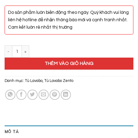
Do sản phẩm luôn biến động theo ngày. Quý khách vui lòng
liên hệ hotline để nhận thông báo mới và cạnh tranh nhất.
Cam kết luôn rẻ nhất thị trường
Bộ Chậu Lavabo, Bàn Đá, Gương Đèn Led ZT-LV8977 số lượng
THÊM VÀO GIỎ HÀNG
Danh mục:
Tủ Lavabo
,
Tủ Lavabo Zento
MÔ TẢ