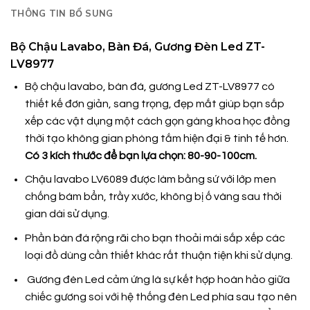
THÔNG TIN BỔ SUNG
Bộ Chậu Lavabo, Bàn Đá, Gương Đèn Led ZT-
LV8977
Bộ chậu lavabo, bàn đá, gương Led ZT-LV8977 có
thiết kế đơn giản, sang trọng, đẹp mắt giúp bạn sắp
xếp các vật dụng một cách gọn gàng khoa học đồng
thời tạo không gian phòng tắm hiện đại & tinh tế hơn.
Có 3 kích thước để bạn lựa chọn: 80-90-100cm.
Chậu lavabo LV6089 được làm bằng sứ với lớp men
chống bám bẩn, trầy xước, không bị ố vàng sau thời
gian dài sử dụng.
Phần bàn đá rộng rãi cho bạn thoải mái sắp xếp các
loại đồ dùng cần thiết khác rất thuận tiện khi sử dụng.
Gương đèn Led cảm ứng là sự kết hợp hoàn hảo giữa
chiếc gương soi với hệ thống đèn Led phía sau tạo nên