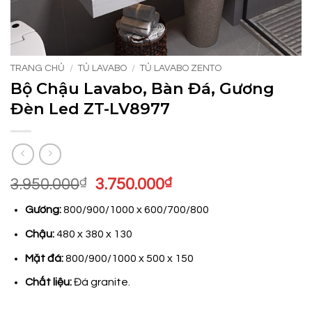
TRANG CHỦ
/
TỦ LAVABO
/
TỦ LAVABO ZENTO
Bộ Chậu Lavabo, Bàn Đá, Gương
Đèn Led ZT-LV8977
Giá
Giá
3.950.000
₫
3.750.000
₫
gốc
hiện
Gương:
800/900/1000 x 600/700/800
là:
tại
3.950.000₫.
là:
Chậu:
480 x 380 x 130
3.750.000₫.
Mặt đá:
800/900/1000 x 500 x 150
Chất liệu:
Đá granite.