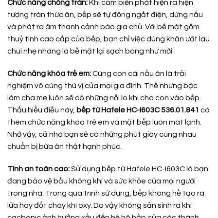
Chức năng chống tràn:
Khi cảm biến phát hiện ra hiện
tượng tràn thức ăn, bếp sẽ tự động ngắt điện, dừng nấu
và phát ra âm thanh cảnh báo gia chủ. Với bề mặt gốm
thuỷ tinh cao cấp của bếp, bạn chỉ việc dùng khăn ướt lau
chùi nhẹ nhàng là bề mặt lại sạch bóng như mới.
Chức năng khóa trẻ em:
Cùng con cái nấu ăn là trải
nghiệm vô cùng thú vị của mọi gia đình. Thế nhưng bậc
làm cha mẹ luôn sẽ có những nỗi lo khi cho con vào bếp.
Thấu hiểu điều này,
bếp từ Hafele HC-I603C 536.01.841
có
thêm chức năng khóa trẻ em và mặt bếp luôn mát lạnh.
Nhờ vậy, cả nhà bạn sẽ có những phút giây cùng nhau
chuẩn bị bữa ăn thật hạnh phúc.
Tính an toàn cao:
Sử dụng bếp từ Hafele HC-I603C là bạn
đang bảo vệ bầu không khí và sức khỏe của mọi người
trong nhà. Trong quá trình sử dụng, bếp không hề tạo ra
lửa hay đốt cháy khí oxy. Do vậy không sản sinh ra khí
cacbonic ảnh hưởng xấu đến hệ hô hấp của các thành