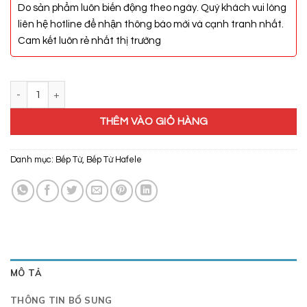
Do sản phẩm luôn biến động theo ngày. Quý khách vui lòng
liên hệ hotline để nhận thông báo mới và cạnh tranh nhất.
Cam kết luôn rẻ nhất thị trường
Bếp Từ Hafele HC-I603C 536.01.841 số lượng
THÊM VÀO GIỎ HÀNG
Danh mục:
Bếp Từ
,
Bếp Từ Hafele
MÔ TẢ
THÔNG TIN BỔ SUNG