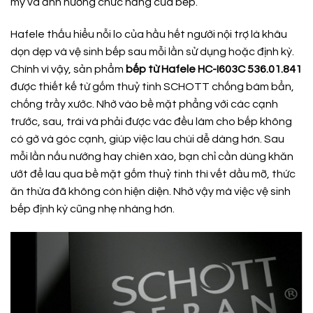
mỹ và ảnh hưởng chức năng của bếp.
Hafele thấu hiểu nỗi lo của hầu hết người nội trợ là khâu
dọn dẹp và vệ sinh bếp sau mỗi lần sử dụng hoặc định kỳ.
Chính vì vậy, sản phẩm
bếp từ Hafele HC-I603C 536.01.841
được thiết kế từ gốm thuỷ tinh SCHOTT chống bám bẩn,
chống trầy xước. Nhờ vào bề mặt phẳng với các cạnh
trước, sau, trái và phải được vác đều làm cho bếp không
có gờ và góc cạnh, giúp việc lau chùi dễ dàng hơn. Sau
mỗi lần nấu nướng hay chiên xào, bạn chỉ cần dùng khăn
ướt để lau qua bề mặt gốm thuỷ tinh thì vết dầu mỡ, thức
ăn thừa đã không còn hiện diện. Nhờ vậy mà việc vệ sinh
bếp định kỳ cũng nhẹ nhàng hơn.