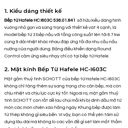
1. Kiểu dáng thiết kế
Bếp từ Hafele HC I603C 536.01.841
sở hữu kiểu dáng hình
vuông nhỏ gọn và sang trọng với thiết kế vát 4 cạnh, là
model bếp từ 3 bếp nấu với tổng công suất lên tới 6.7 kw
cùng 9 dải nhiệt khác nhau đáp ứng tối đa nhu cầu nấu
nướng của người dùng. Bảng điều khiển dạng Round
Control cảm ứng siêu nhạy chỉ có tại bếp từ Hafele.
2. Mặt kính Bếp Từ Hafele HC-I603C
Mặt gốm thuỷ tinh SCHOTT của bếp từ Hafele HC-I603C
không chỉ tăng thêm sự sang trọng cho căn bếp, mà còn
chịu nhiệt và chịu lực cực kỳ tốt. Ngoài ra, mặt gốm thuỷ
tinh SCHOTT còn rất dễ lau chùi mỗi khi bị dính dầu mỡ từ
món các món chiên xào hằng ngày. Khung bếp được làm
từ thép không gỉ siêu bền. Vì vậy, bạn có thể yên tâm sử
dụng lâu dài mà không lo các vấn đề gỉ sét làm mất thẩm