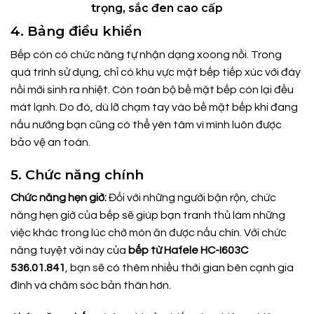
trọng, sắc đen cao cấp
4. Bảng điều khiển
Bếp còn có chức năng tự nhận dạng xoong nồi. Trong
quá trình sử dụng, chỉ có khu vực mặt bếp tiếp xúc với đáy
nồi mới sinh ra nhiệt. Còn toàn bộ bề mặt bếp còn lại đều
mát lạnh. Do đó, dù lỡ chạm tay vào bề mặt bếp khi đang
nấu nướng bạn cũng có thể yên tâm vì mình luôn được
bảo vệ an toàn.
5. Chức năng chính
Chức năng hẹn giờ:
Đối với những người bận rộn, chức
năng hẹn giờ của bếp sẽ giúp bạn tranh thủ làm những
việc khác trong lúc chờ món ăn được nấu chín. Với chức
năng tuyệt vời này của
bếp từ Hafele HC-I603C
536.01.841
, bạn sẽ có thêm nhiều thời gian bên cạnh gia
đình và chăm sóc bản thân hơn.