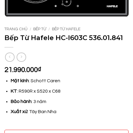
TRANG CHỦ
/
BẾP TỪ
/
BẾP TỪ HAFELE
Bếp Từ Hafele HC-I603C 536.01.841
21.990.000
₫
Mặt kính
: Schott Caren
KT
: R590R x S520 x C68
Bảo hành
: 3 năm
Xuất xứ
: Tây Ban Nha