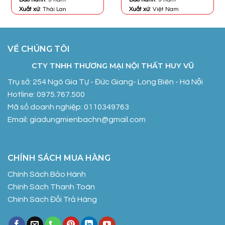
Xuất xứ
: Thái Lan
Xuất xứ
: Việt Nam
VỀ CHÚNG TÔI
CTY TNHH THƯƠNG MẠI NỘI THẤT HUY VŨ
Trụ sở: 254 Ngô Gia Tự - Đức Giang- Long Biên - Hà Nội
Hotline: 0975.767.500
Mã số doanh nghiệp: 0110349763
Email: giadungmienbachn@gmail.com
CHÍNH SÁCH MUA HÀNG
Chính Sách Bảo Hành
Chính Sách Thanh Toán
Chính Sách Đổi Trả Hàng