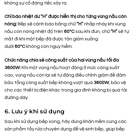
không sự cố đáng tiếc xảy ra.
Chỉ báo nhiệt dư “H” được hiển thị cho từng vùng nấu còn
nóng:
Bếp sẽ cảnh báo bằng chữ
“H”
nhấp nháy khi vùng
nấu còn nóng nhiệt độ trên
60ºC
sau khi đun, chữ
“H”
sẽ tự
mất đi khi mặt bếp đã được tản giảm xuống
dưới
60ºC
không còn nguy hiểm.
Chức năng chia sẻ công suất của hai vùng nấu tối đa
3600W:
Khi một vùng nấu hoạt động ở mức công suất
cao, vùng nấu còn lại sẽ tự động điều chỉnh giảm để đảm
bảo tổng công suất bếp không vượt quá
3600W
, bảo vệ
cho các thiết bị điện khác trong gia đình không bị quá tải
đường dây.
6. Lưu ý khi sử dụng
Sau khi sử dụng bếp xong, hãy dùng khăn mềm cùng các
sản phẩm tẩy rửa chuyên dụng để vệ sinh bếp, giúp bếp