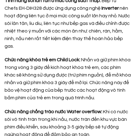
Tính năng sôi lăn tăn ở mức công suất thấp:
Bếp từ
Chefs EH-DIH328 được ứng dụng công nghệ
Inverter
nên
hoạt động liên tục ở mọi mức công suất lớn hay nhỏ. Nước
sôi lăn tăn, liu diu, liên tục như bếp gas và điều chỉnh được
nhiệt theo ý muốn với các món ăn như: chiên, rán, hầm,
ninh, nấu nên rất tiết kiệm điện thay thế hoàn hảo bếp
gas.
Chức năng khóa trẻ em Child Lock:
Nhấn và giữ phím khóa
trong vòng 3 giây để kích hoạt khóa trẻ em, các phím
khác sẽ không sử dụng được (trừ phím nguồn), để mở khóa
nhấn và giữ phím khóa 3 giây để mở lại. Chức năng này để
bảo vệ hoạt động của bếp trước các hoạt động vô tình
bấm phím của trẻ em trong quá trình nấu.
Chức năng chống trào nước Water overflow:
Khi có nước
sôi vô tình tràn trong khi nấu, nước tràn đến khu vực bàn
phím điều khiển, sau khoảng 3-5 giây bếp sẽ tự động
ngừng hoạt động để đảm bảo an toàn.