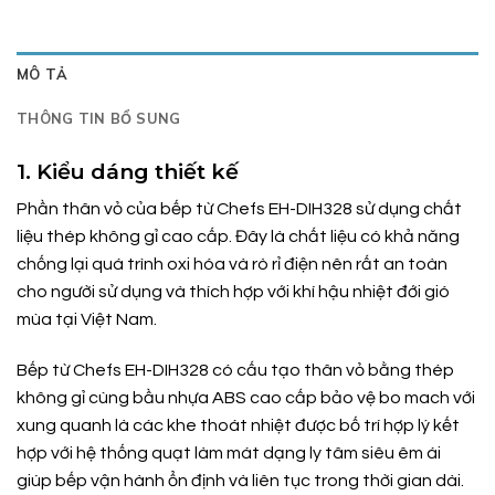
MÔ TẢ
THÔNG TIN BỔ SUNG
1. Kiểu dáng thiết kế
Phần thân vỏ của bếp từ Chefs EH-DIH328 sử dụng chất
liệu thép không gỉ cao cấp. Đây là chất liệu có khả năng
chống lại quá trình oxi hóa và rò rỉ điện nên rất an toàn
cho người sử dụng và thích hợp với khí hậu nhiệt đới gió
mùa tại Việt Nam.
Bếp từ Chefs EH-DIH328 có cấu tạo thân vỏ bằng thép
không gỉ cùng bầu nhựa ABS cao cấp bảo vệ bo mach với
xung quanh là các khe thoát nhiệt được bố trí hợp lý kết
hợp với hệ thống quạt làm mát dạng ly tâm siêu êm ái
giúp bếp vận hành ổn định và liên tục trong thời gian dài.