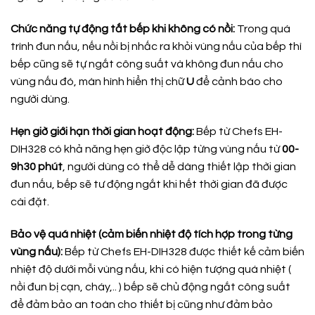
Chức năng tự động tắt bếp khi không có nồi:
Trong quá
trình đun nấu, nếu nồi bị nhấc ra khỏi vùng nấu của bếp thì
bếp cũng sẽ tự ngắt công suất và không đun nấu cho
vùng nấu đó, màn hình hiển thị chữ
U
để cảnh báo cho
người dùng.
Hẹn giờ giới hạn thời gian hoạt động:
Bếp từ Chefs EH-
DIH328 có khả năng hẹn giờ độc lập từng vùng nấu từ
00-
9h30 phút
, người dùng có thể dễ dàng thiết lập thời gian
đun nấu, bếp sẽ tư động ngắt khi hết thời gian đã được
cài đặt.
Bảo vệ quá nhiệt (cảm biến nhiệt độ tích hợp trong từng
vùng nấu):
Bếp từ Chefs EH-DIH328 được thiết kế cảm biến
nhiệt độ dưới mỗi vùng nấu, khi có hiện tượng quá nhiệt (
nồi đun bị cạn, cháy,.. ) bếp sẽ chủ động ngắt công suất
để đảm bảo an toàn cho thiết bị cũng như đảm bảo