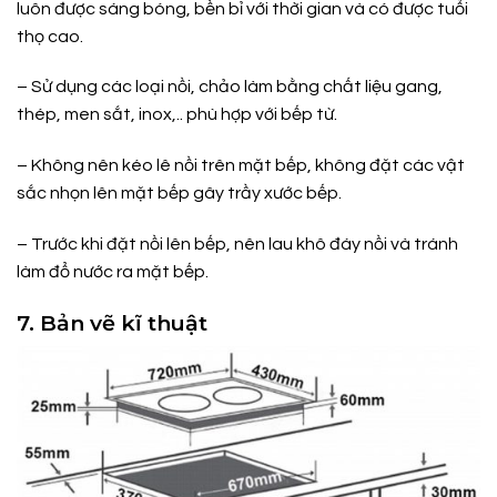
luôn được sáng bóng, bền bỉ với thời gian và có được tuổi
thọ cao.
– Sử dụng các loại nồi, chảo làm bằng chất liệu gang,
thép, men sắt, inox,.. phù hợp với bếp từ.
– Không nên kéo lê nồi trên mặt bếp, không đặt các vật
sắc nhọn lên mặt bếp gây trầy xước bếp.
– Trước khi đặt nồi lên bếp, nên lau khô đáy nồi và tránh
làm đổ nước ra mặt bếp.
7. Bản vẽ kĩ thuật