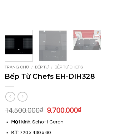
TRANG CHỦ
/
BẾP TỪ
/
BẾP TỪ CHEFS
Bếp Từ Chefs EH-DIH328
Giá
Giá
14.500.000
₫
9.700.000
₫
gốc
hiện
Mặt kính
: Schott Ceran
là:
tại
14.500.000₫.
là:
KT
: 720 x 430 x 60