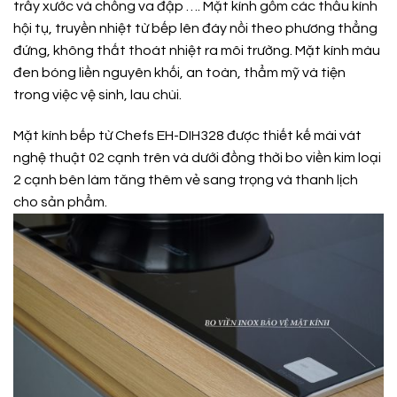
trầy xước và chống va đập …. Mặt kính gồm các thấu kính
hội tụ, truyền nhiệt từ bếp lên đáy nồi theo phương thẳng
đứng, không thất thoát nhiệt ra môi trường. Mặt kính màu
đen bóng liền nguyên khối, an toàn, thẩm mỹ và tiện
trong việc vệ sinh, lau chùi.
Mặt kính bếp từ Chefs EH-DIH328 được thiết kế mài vát
nghệ thuật 02 cạnh trên và dưới đồng thời bo viền kim loại
2 cạnh bên làm tăng thêm vẻ sang trọng và thanh lịch
cho sản phẩm.