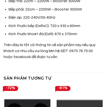
Bếp trái: 22cm – 2200W – Booster 3000W
Bếp phải: 22cm – 2200W – Booster 3000W
Điện áp: 220-240V/50-60Hz
Kích thước bếp (DxRxC): 720 x 430 x 60mm
Kích thước khoét đá (DxR): 670 x 370mm
Trên đây là tất cả thông tin về sản phẩm này nếu quý
khách có nhu cầu vui lòng liên hệ SĐT: 0975.76.75.00
hoặc
facebook
để được tư vấn.
SẢN PHẨM TƯƠNG TỰ
-72%
-81%