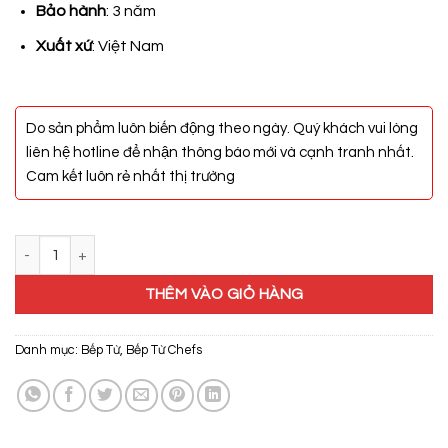
9.700.000₫.
Bảo hành
: 3 năm
Xuất xứ
: Việt Nam
Do sản phẩm luôn biến động theo ngày. Quý khách vui lòng
liên hệ hotline để nhận thông báo mới và cạnh tranh nhất.
Cam kết luôn rẻ nhất thị trường
Bếp Từ Chefs EH-DIH328 số lượng
THÊM VÀO GIỎ HÀNG
Danh mục:
Bếp Từ
,
Bếp Từ Chefs