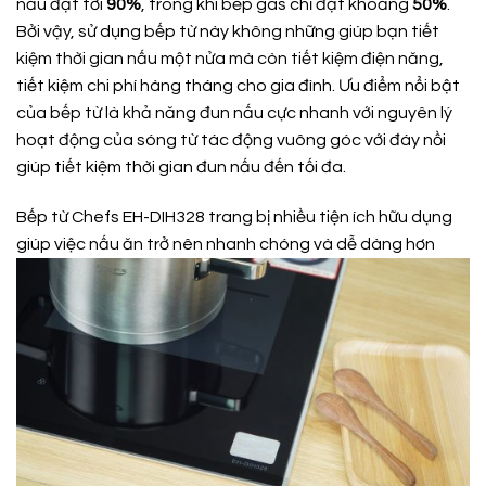
nấu đạt tới
90%
, trong khi bếp gas chỉ đạt khoảng
50%
.
Bởi vậy, sử dụng bếp từ này không những giúp bạn tiết
kiệm thời gian nấu một nửa mà còn tiết kiệm điện năng,
tiết kiệm chi phí hàng tháng cho gia đình. Ưu điểm nổi bật
của bếp từ là khả năng đun nấu cực nhanh với nguyên lý
hoạt động của sóng từ tác động vuông góc với đáy nồi
giúp tiết kiệm thời gian đun nấu đến tối đa.
Bếp từ Chefs EH-DIH328 trang bị nhiều tiện ích hữu dụng
giúp việc nấu ăn trở nên nhanh chóng và dễ dàng hơn