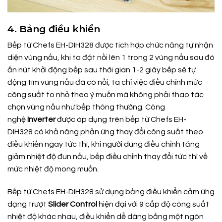
4. Bảng điều khiển
Bếp từ Chefs EH-DIH328 được tích hợp chức năng tự nhận
diện vùng nấu, khi ta đặt nồi lên 1 trong 2 vùng nấu sau đó
ấn nút khởi động bếp sau thời gian 1-2 giây bếp sẽ tự
động tìm vùng nấu đã có nồi, ta chỉ việc điều chỉnh mức
công suất to nhỏ theo ý muốn mà không phải thao tác
chọn vùng nấu như bếp thông thường. Công
nghệ
Inverter
được áp dụng trên bếp từ Chefs EH-
DIH328 có khả năng phản ứng thay đổi công suất theo
điều khiển ngay tức thì, khi người dùng điều chỉnh tăng
giảm nhiệt độ đun nấu, bếp điều chỉnh thay đổi tức thì về
mức nhiệt độ mong muốn.
Bếp từ Chefs EH-DIH328 sử dụng bảng điều khiển cảm ứng
dạng trượt
Slider Control
hiện đại với 9 cấp độ công suất
nhiệt độ khác nhau, điều khiển dễ dàng bằng một ngón