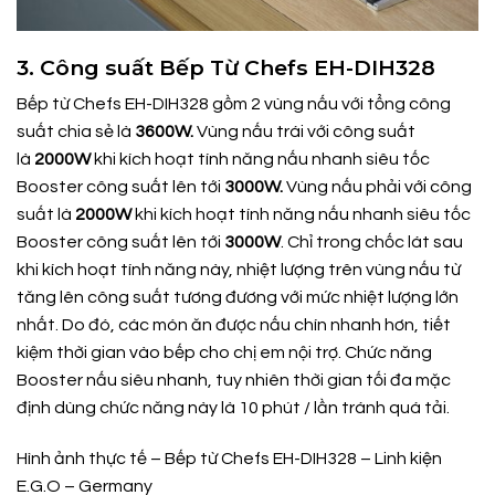
3. Công suất Bếp Từ Chefs EH-DIH328
Bếp từ Chefs EH-DIH328 gồm 2 vùng nấu với tổng công
suất chia sẻ là
3600W.
Vùng nấu trái với công suất
là
2000W
khi kích hoạt tính năng nấu nhanh siêu tốc
Booster công suất lên tới
3000W.
Vùng nấu phải với công
suất là
2000W
khi kích hoạt tính năng nấu nhanh siêu tốc
Booster công suất lên tới
3000W
. Chỉ trong chốc lát sau
khi kích hoạt tính năng này, nhiệt lượng trên vùng nấu từ
tăng lên công suất tương đương với mức nhiệt lượng lớn
nhất. Do đó, các món ăn được nấu chín nhanh hơn, tiết
kiệm thời gian vào bếp cho chị em nội trợ. Chức năng
Booster nấu siêu nhanh, tuy nhiên thời gian tối đa mặc
định dùng chức năng này là 10 phút / lần tránh quá tải.
Hình ảnh thực tế – Bếp từ Chefs EH-DIH328 – Linh kiện
E.G.O – Germany