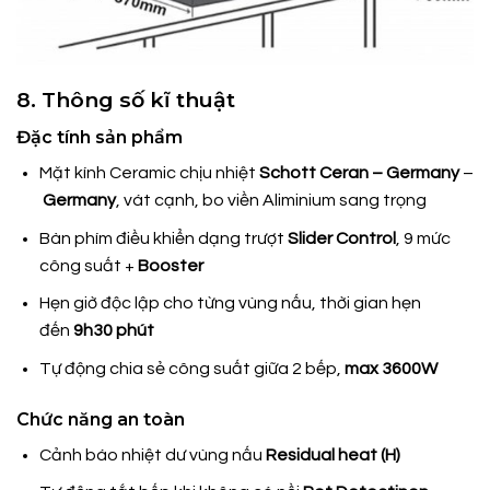
8. Thông số kĩ thuật
Đặc tính sản phẩm
Mặt kính Ceramic chịu nhiệt
Schott Ceran – Germany
–
Germany
, vát cạnh, bo viền Aliminium sang trọng
Bàn phím điều khiển dạng trượt
Slider Control
, 9 mức
công suất +
Booster
Hẹn giờ độc lập cho từng vùng nấu, thời gian hẹn
đến
9h30 phút
Tự động chia sẻ công suất giữa 2 bếp,
max 3600W
Chức năng an toàn
Cảnh báo nhiệt dư vùng nấu
Residual heat (H)