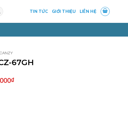
TIN TỨC
GIỚI THIỆU
LIÊN HỆ
 CANZY
 CZ-67GH
Giá
.000
₫
hiện
tại
.000₫.
là:
12.500.000₫.