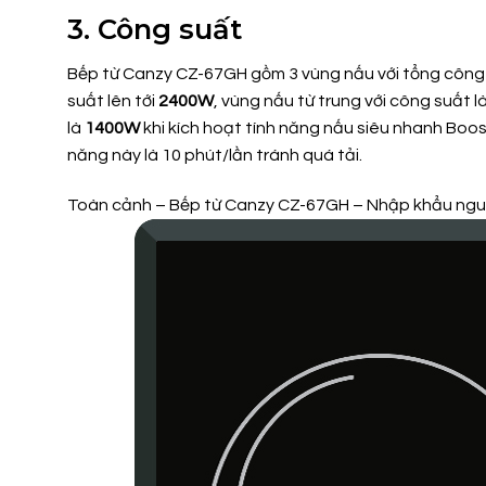
3. Công suất
Bếp từ Canzy CZ-67GH gồm 3 vùng nấu với tổng công 
suất lên tới
2400W
, vùng nấu từ trung với công suất l
là
1400W
khi kích hoạt tính năng nấu siêu nhanh Boos
năng này là 10 phút/lần tránh quá tải.
Toàn cảnh – Bếp từ Canzy CZ-67GH – Nhập khẩu nguy