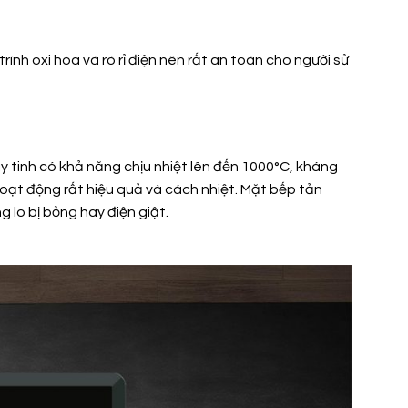
ình oxi hóa và rò rỉ điện nên rất an toàn cho người sử
ủy tinh có khả năng chịu nhiệt lên đến 1000°C, kháng
hoạt động rất hiệu quả và cách nhiệt. Mặt bếp tản
 lo bị bỏng hay điện giật.