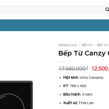
TRANG CHỦ
/
BẾP TỪ
/
BẾP TỪ
Bếp Từ Canzy
Giá
17.980.000
₫
12.500
gốc
Mặt kính
: Vitro Ceramic
là:
17.980
KT
: 780 x 450
Bảo hành
: 3 năm
Xuất xứ
: Thái Lan