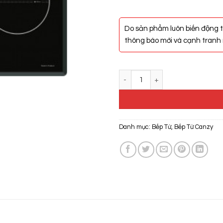
Do sản phẩm luôn biến động t
thông báo mới và cạnh tranh n
Bếp Từ Canzy CZ-67GH số lượng
Danh mục:
Bếp Từ
,
Bếp Từ Canzy