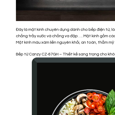
Đây là mặt kính chuyên dụng dành cho bếp điện từ, là 
chống trầy xước và chống va đập …. Mặt kính gồm các 
Mặt kính màu xám liền nguyên khối, an toàn, thẩm mỹ và
Bếp từ Canzy CZ-67GH – Thiết kế sang trọng cho khôn