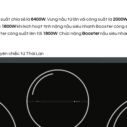
suất chia sẻ là
6400W
. Vùng nấu từ lớn với công suất là
2000
à
1800W
khi kích hoạt tính năng nấu siêu nhanh Booster công s
ter công suất lên tới
1800W
. Chức năng
Booster
nấu siêu nhan
ên chiếc từ Thái Lan