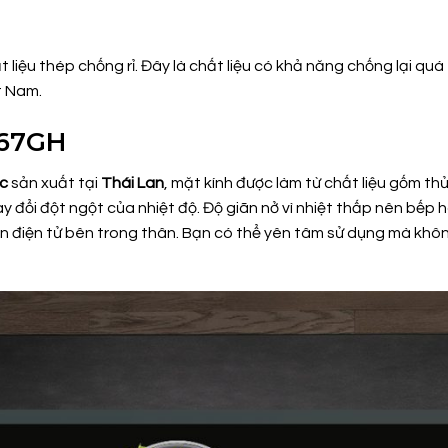
ệu thép chống rỉ. Đây là chất liệu có khả năng chống lại quá tr
t Nam.
-67GH
ic
sản xuất tại
Thái Lan
, mặt kính được làm từ chất liệu gốm th
y đổi đột ngột của nhiệt độ. Độ giãn nở vì nhiệt thấp nên bếp 
ện điện tử bên trong thân. Bạn có thể yên tâm sử dụng mà không