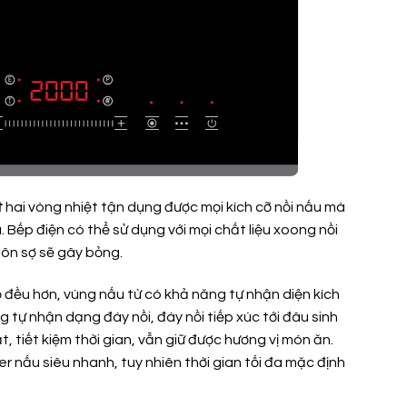
t
hai vòng nhiệt tận dụng được mọi kích cỡ nồi nấu mà
 Bếp điện có thể sử dụng với mọi chất liệu xoong nồi
uôn sợ sẽ gây bỏng.
bố đều hơn, vùng nấu từ có khả năng tự nhận diện kích
tự nhận dạng đáy nồi, đáy nồi tiếp xúc tới đâu sinh
 tiết kiệm thời gian, vẫn giữ được hương vị món ăn.
r nấu siêu nhanh, tuy nhiên thời gian tối đa mặc định