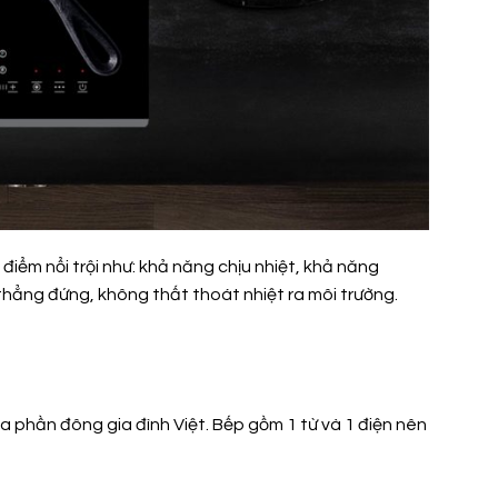
điểm nổi trội như: khả năng chịu nhiệt, khả năng
thẳng đứng, không thất thoát nhiệt ra môi trường.
 phần đông gia đình Việt. Bếp gồm 1 từ và 1 điện nên