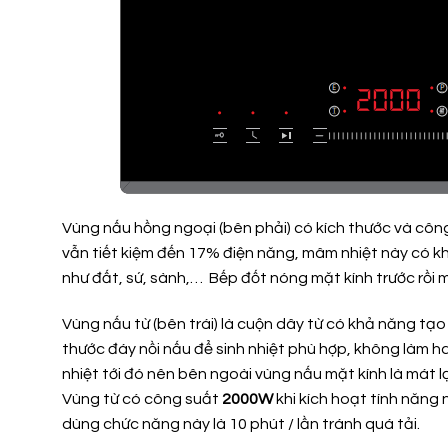
Vùng nấu hồng ngoại (bên phải) có kích thước và công
vẫn tiết kiệm đến 17% điện năng, mâm nhiệt này có khả
như đất, sứ, sành,… Bếp đốt nóng mặt kính trước rồi 
Vùng nấu từ (bên trái) là cuộn dây từ có khả năng tạo 
thước đáy nồi nấu để sinh nhiệt phù hợp, không làm h
nhiệt tới đó nên bên ngoài vùng nấu mặt kính là mát 
Vùng từ có công suất
2000W
khi kích hoạt tính năng
dùng chức năng này là 10 phút / lần tránh quá tải.