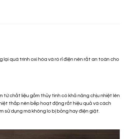
ại quá trình oxi hóa và rò rỉ điện nên rất an toàn cho
 từ chất liệu gốm thủy tinh có khả năng chịu nhiệt lên
nhiệt thấp nên bếp hoạt động rất hiệu quả và cách
âm sử dụng mà không lo bị bỏng hay điện giật.