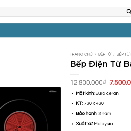
TRANG CHỦ
/
BẾP TỪ
/
BẾP TỪ
Bếp Điện Từ 
Giá
12.800.000
₫
7.500.
gốc
Mặt kính
: Euro ceran
là:
12.800
KT
: 730 x 430
Bảo hành
: 3 năm
Xuất xứ
: Malaysia