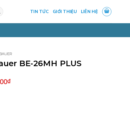
TIN TỨC
GIỚI THIỆU
LIÊN HỆ
 BAUER
Bauer BE-26MH PLUS
Giá
000
₫
hiện
tại
.000₫.
là:
7.500.000₫.