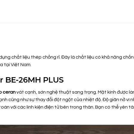
g chất liệu thép chống rỉ. Đây là chất liệu có khả năng chống l
a tại Việt Nam.
er BE-26MH PLUS
o ceran
vát cạnh, sơn nghệ thuật sang trọng. Mặt kính được làm
ạnh cũng như sự thay đổi đột ngột của nhiệt độ. Độ giãn nở vì 
oàn với các linh kiện điện tử bên trong thân. Bạn có thể yên t