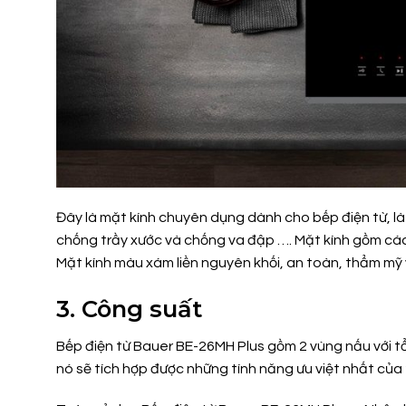
Đây là mặt kính chuyên dụng dành cho bếp điện từ, là 
chống trầy xước và chống va đập …. Mặt kính gồm các 
Mặt kính màu xám liền nguyên khối, an toàn, thẩm mỹ và
3. Công suất
Bếp điện từ Bauer BE-26MH Plus gồm 2 vùng nấu với t
nó sẽ tích hợp được những tính năng ưu việt nhất của 