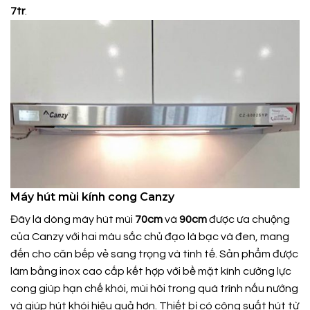
7tr
.
Máy hút mùi kính cong Canzy
Đây là dòng máy hút mùi
70cm
và
90cm
được ưa chuộng
của Canzy với hai màu sắc chủ đạo là bạc và đen, mang
đến cho căn bếp vẻ sang trọng và tinh tế. Sản phẩm được
làm bằng inox cao cấp kết hợp với bề mặt kính cường lực
cong giúp hạn chế khói, mùi hôi trong quá trình nấu nướng
và giúp hút khói hiệu quả hơn. Thiết bị có công suất hút từ