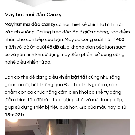
Máy hút mùi đảo Canzy
Máy hút mùi đảo Canzy
có hai thiết kế chính là hình tròn
và hình vuông. Chúng treo độc lập ở giữa phòng, tạo điểm
nhấn cho căn bếp của bạn. Máy có công suất hút
1400
m3/h
với độ ồn dưới
45 dB
giúp không gian bếp luôn sạch
sẽ và yên tĩnh khi sử dụng máy. Sản phẩm sử dụng công
nghệ điều khiển từ xa.
Bạn có thể dễ dàng điều khiển
bật
tắt
cũng như tăng
giảm tốc độ hút thông qua Bluetooth. Ngoài ra, sản
phẩm còn có chức năng cảm biến khói có thể tự động
điều chỉnh tốc độ hút theo lượng khói và mùi trong bếp,
giúp sử dụng thiết bị hiệu quả hơn. Giá của mẫu này là từ
15tr-23tr