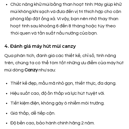
Chức năng khử mùi bằng than hoạt tính: Máy giúp khử
mùi không khí sạch và đưa đến vị trí thích hợp cho căn
phòng lắp đặt ống xả. Vì vậy, bạn nên nhớ thay than
hoạt tính sau khoảng 6 đến 8 tháng hoặc tùy theo
thói quen và tần suất nấu nướng của bạn.
4. Đ
ánh giá máy hút mùi canzy
Qua phân tích, đánh giá các thiết kế, chỉ số, tính năng
trên, chúng ta có thể tóm tắt những ưu điểm của máy hút
mùi dòng
Canzy
như sau:
Thiết kế đẹp, mẫu mã nhỏ gọn, thiết thực, đa dạng.
Hiệu suất cao, độ ồn thấp và lực hút tuyệt vời.
Tiết kiệm điện, không gây ô nhiễm môi trường.
Giá thấp, dễ tiếp cận.
Độ bền cao, bảo hành chính hãng 2 năm.