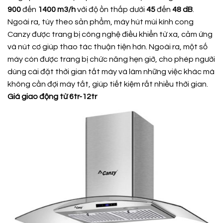
900
đến
1400 m3/h
với độ ồn thấp dưới
45
đến
48 dB
.
Ngoài ra, tùy theo sản phẩm, máy hút mùi kính cong
Canzy được trang bị công nghệ điều khiển từ xa, cảm ứng
và nút cơ giúp thao tác thuận tiện hơn. Ngoài ra, một số
máy còn được trang bị chức năng hẹn giờ, cho phép người
dùng cài đặt thời gian tắt máy và làm những việc khác mà
không cần đợi máy tắt, giúp tiết kiệm rất nhiều thời gian.
Giá giao động từ 6tr-12tr