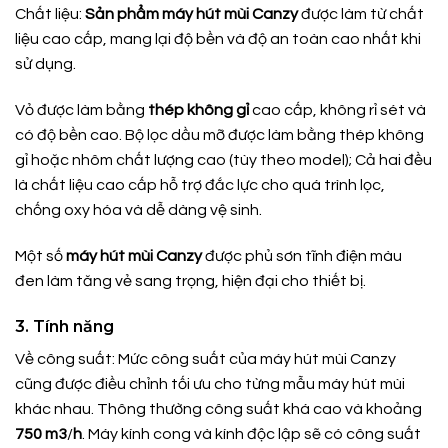
Chất liệu:
Sản phẩm máy hút mùi Canzy
được làm từ chất
liệu cao cấp, mang lại độ bền và độ an toàn cao nhất khi
sử dụng.
Vỏ được làm bằng
thép không gỉ
cao cấp, không rỉ sét và
có độ bền cao. Bộ lọc dầu mỡ được làm bằng thép không
gỉ hoặc nhôm chất lượng cao (tùy theo model); Cả hai đều
là chất liệu cao cấp hỗ trợ đắc lực cho quá trình lọc,
chống oxy hóa và dễ dàng vệ sinh.
Một số
máy hút mùi Canzy
được phủ sơn tĩnh điện màu
đen làm tăng vẻ sang trọng, hiện đại cho thiết bị.
3. Tính năng
Về công suất: Mức công suất của máy hút mùi Canzy
cũng được điều chỉnh tối ưu cho từng mẫu máy hút mùi
khác nhau. Thông thường công suất khá cao và khoảng
750
m3
/
h
. Máy kính cong và kính độc lập sẽ có công suất