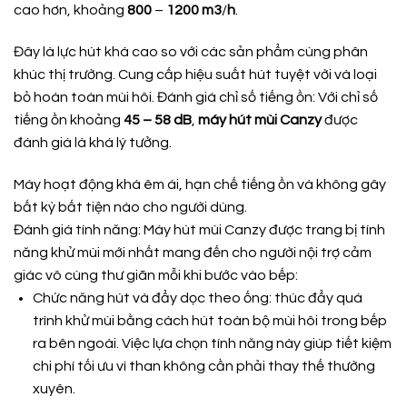
cao hơn, khoảng
800
–
1200
m3
/
h
.
Đây là lực hút khá cao so với các sản phẩm cùng phân
khúc thị trường. Cung cấp hiệu suất hút tuyệt vời và loại
bỏ hoàn toàn mùi hôi. Đánh giá chỉ số tiếng ồn: Với chỉ số
tiếng ồn khoảng
45 – 58 dB
,
máy hút mùi Canzy
được
đánh giá là khá lý tưởng.
Máy hoạt động khá êm ái, hạn chế tiếng ồn và không gây
bất kỳ bất tiện nào cho người dùng.
Đánh giá tính năng: Máy hút mùi Canzy được trang bị tính
năng khử mùi mới nhất mang đến cho người nội trợ cảm
giác vô cùng thư giãn mỗi khi bước vào bếp:
Chức năng hút và đẩy dọc theo ống: thúc đẩy quá
trình khử mùi bằng cách hút toàn bộ mùi hôi trong bếp
ra bên ngoài. Việc lựa chọn tính năng này giúp tiết kiệm
chi phí tối ưu vì than không cần phải thay thế thường
xuyên.