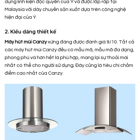
dụng linh kiện độc quyền của Ý và được lắp ráp tại
Malaysia với dây chuyền sản xuất dựa trên công nghệ
hiện đại của Ý.
2. Kiểu dáng thiết kế
Máy hút mùi Canzy
xứng đáng được đánh giá 9/10. Tất cả
các máy hút mùi Canzy đều có mẫu mã, mẫu mã đa dạng,
phong phú và hơn hết là phù hợp, mang lại sự thoải mái
nhất có thể cho người sử dụng; Đây cũng là tiêu chí chấm
điểm cao nhất của Canzy.