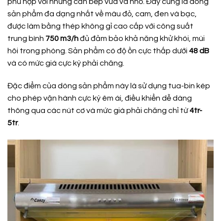
phù hợp với những căn bếp vừa và nhỏ. Đây cũng là dòng
sản phẩm đa dạng nhất về màu đỏ, cam, đen và bạc,
được làm bằng thép không gỉ cao cấp với công suất
trung bình
750
m3/h
đủ đảm bảo khả năng khử khói, mùi
hôi trong phòng. Sản phẩm có độ ồn cực thấp dưới
48
dB
và có mức giá cực kỳ phải chăng.
Đặc điểm của dòng sản phẩm này là sử dụng tua-bin kép
cho phép vận hành cực kỳ êm ái, điều khiển dễ dàng
thông qua các nút cơ và mức giá phải chăng chỉ từ
4tr-
5tr
.