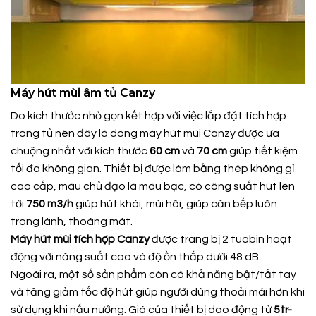
Máy hút mùi âm tủ Canzy
Do kích thước nhỏ gọn kết hợp với việc lắp đặt tích hợp
trong tủ nên đây là dòng máy hút mùi Canzy được ưa
chuộng nhất với kích thước
60 cm
và
70
cm
giúp tiết kiệm
tối đa không gian. Thiết bị được làm bằng thép không gỉ
cao cấp, màu chủ đạo là màu bạc, có công suất hút lên
tới
750 m3/h
giúp hút khói, mùi hôi, giúp căn bếp luôn
trong lành, thoáng mát.
Máy hút mùi tích hợp Canzy
được trang bị 2 tuabin hoạt
động với năng suất cao và độ ồn thấp dưới 48 dB.
Ngoài ra, một số sản phẩm còn có khả năng bật/tắt tay
và tăng giảm tốc độ hút giúp người dùng thoải mái hơn khi
sử dụng khi nấu nướng. Giá của thiết bị dao động từ
5tr-