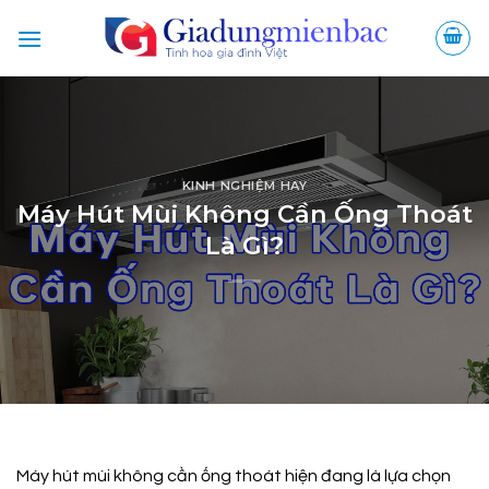
Bỏ
qua
nội
dung
KINH NGHIỆM HAY
Máy Hút Mùi Không Cần Ống Thoát
Là Gì?
Máy hút mùi không cần ống thoát hiện đang là lựa chọn