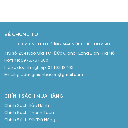
VỀ CHÚNG TÔI
CTY TNHH THƯƠNG MẠI NỘI THẤT HUY VŨ
Trụ sở: 254 Ngô Gia Tự - Đức Giang- Long Biên - Hà Nội
Hotline: 0975.767.500
Mã số doanh nghiệp: 0110349763
Email: giadungmienbachn@gmail.com
CHÍNH SÁCH MUA HÀNG
Chính Sách Bảo Hành
Chính Sách Thanh Toán
Chính Sách Đổi Trả Hàng