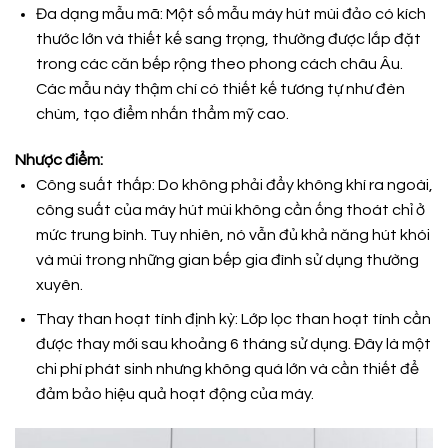
Đa dạng mẫu mã: Một số mẫu máy hút mùi đảo có kích
thước lớn và thiết kế sang trọng, thường được lắp đặt
trong các căn bếp rộng theo phong cách châu Âu.
Các mẫu này thậm chí có thiết kế tương tự như đèn
chùm, tạo điểm nhấn thẩm mỹ cao.
Nhược điểm:
Công suất thấp: Do không phải đẩy không khí ra ngoài,
công suất của máy hút mùi không cần ống thoát chỉ ở
mức trung bình. Tuy nhiên, nó vẫn đủ khả năng hút khói
và mùi trong những gian bếp gia đình sử dụng thường
xuyên.
Thay than hoạt tính định kỳ: Lớp lọc than hoạt tính cần
được thay mới sau khoảng 6 tháng sử dụng. Đây là một
chi phí phát sinh nhưng không quá lớn và cần thiết để
đảm bảo hiệu quả hoạt động của máy.