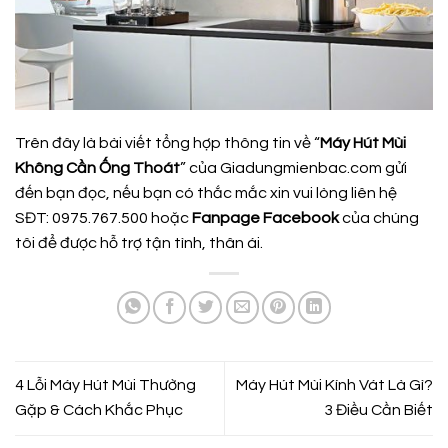
Trên đây là bài viết tổng hợp thông tin về “
Máy Hút Mùi
Không Cần Ống Thoát
” của
Giadungmienbac.com
gửi
đến bạn đọc, nếu bạn có thắc mắc xin vui lòng liên hệ
SĐT: 0975.767.500 hoặc
Fanpage Facebook
của chúng
tôi để được hỗ trợ tận tình, thân ái.
4 Lỗi Máy Hút Mùi Thường
Máy Hút Mùi Kính Vát Là Gì?
Gặp & Cách Khắc Phục
3 Điều Cần Biết