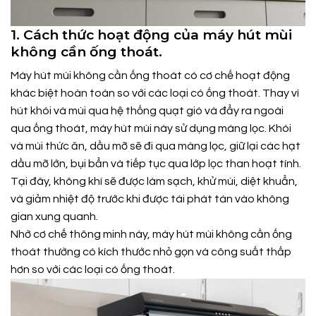
1. Cách thức hoạt động của máy hút mùi
không cần ống thoát.
Máy hút mùi không cần ống thoát có cơ chế hoạt động
khác biệt hoàn toàn so với các loại có ống thoát. Thay vì
hút khói và mùi qua hệ thống quạt gió và đẩy ra ngoài
qua ống thoát, máy hút mùi này sử dụng màng lọc. Khói
và mùi thức ăn, dầu mỡ sẽ đi qua màng lọc, giữ lại các hạt
dầu mỡ lớn, bụi bẩn và tiếp tục qua lớp lọc than hoạt tính.
Tại đây, không khí sẽ được làm sạch, khử mùi, diệt khuẩn,
và giảm nhiệt độ trước khi được tái phát tán vào không
gian xung quanh.
Nhờ cơ chế thông minh này, máy hút mùi không cần ống
thoát thường có kích thước nhỏ gọn và công suất thấp
hơn so với các loại có ống thoát.