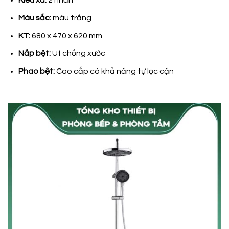
Kiểu xả:
2 nhấn
Màu sắc:
màu trắng
KT:
680 x 470 x 620 mm
Nắp bệt:
Uf chống xước
Phao bệt:
Cao cấp có khả năng tự lọc cặn