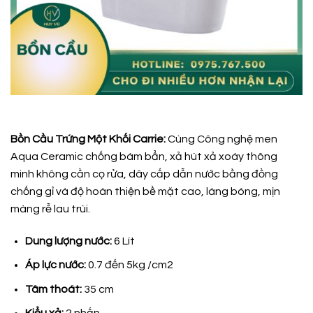
Bồn Cầu Trứng Một Khối Carrie:
Cùng Công nghệ men
Aqua Ceramic chống bám bẩn, xả hút xả xoáy thông
minh không cần cọ rửa, dây cấp dẫn nước bằng đồng
chống gỉ và độ hoàn thiện bề mặt cao, láng bóng, mịn
màng rễ lau trùi.
Dung lượng nước:
6 Lít
Áp lực nước:
0.7 đến 5kg /cm2
Tâm thoát:
35 cm