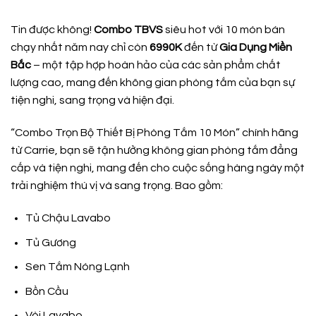
Tin được không!
Combo TBVS
siêu hot với 10 món bán
chạy nhất năm nay chỉ còn
6990K
đến từ
Gia Dụng Miền
Bắc
– một tập hợp hoàn hảo của các sản phẩm chất
lượng cao, mang đến không gian phòng tắm của bạn sự
tiện nghi, sang trọng và hiện đại.
“Combo Trọn Bộ Thiết Bị Phòng Tắm 10 Món” chính hãng
từ Carrie, bạn sẽ tận hưởng không gian phòng tắm đẳng
cấp và tiện nghi, mang đến cho cuộc sống hàng ngày một
trải nghiệm thú vị và sang trọng. Bao gồm:
Tủ Chậu Lavabo
Tủ Gương
Sen Tắm Nóng Lạnh
Bồn Cầu
Vòi Lavabo