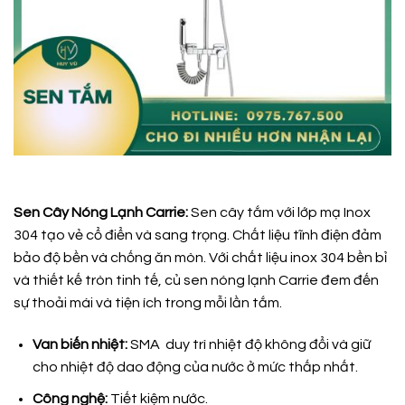
Sen Cây Nóng Lạnh Carrie:
Sen cây tắm với lớp mạ Inox
304 tạo vẻ cổ điển và sang trọng. Chất liệu tĩnh điện đảm
bảo độ bền và chống ăn mòn. Với chất liệu inox 304 bền bỉ
và thiết kế tròn tinh tế, củ sen nóng lạnh Carrie đem đến
sự thoải mái và tiện ích trong mỗi lần tắm.
Van biến nhiệt:
SMA duy trì nhiệt độ không đổi và giữ
cho nhiệt độ dao động của nước ở mức thấp nhất.
Công nghệ:
Tiết kiệm nước.