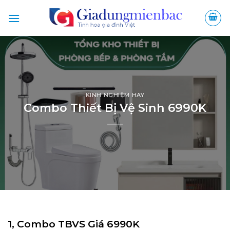
Bỏ
qua
nội
dung
KINH NGHIỆM HAY
Combo Thiết Bị Vệ Sinh 6990K
1, Combo TBVS Giá 6990K