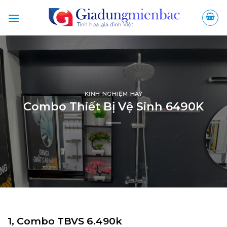
Bỏ
qua
nội
dung
KINH NGHIỆM HAY
Combo Thiết Bị Vệ Sinh 6490K
1, Combo TBVS 6.490k