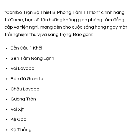
“Combo Trọn Bộ Thiết Bị Phòng Tắm 11 Món” chính hãng
từ Carrie, bạn sẽ tận hưởng không gian phòng tắm đẳng
cấp và tiện nghi, mang đến cho cuộc sống hàng ngày một
trải nghiệm thú vị và sang trọng. Bao gồm:
Bồn Cầu 1 Khối
Sen Tắm Nóng Lạnh
Vòi Lavabo
Bàn đá Granite
Chậu Lavabo
Gương Tròn
Vòi Xịt
Kệ Góc
Kệ Thẳng