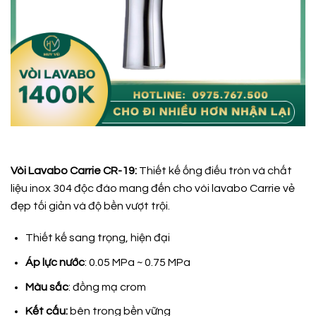
Vòi Lavabo Carrie CR-19:
Thiết kế ống điếu tròn và chất
liệu inox 304 độc đáo mang đến cho vòi lavabo Carrie vẻ
đẹp tối giản và độ bền vượt trội.
Thiết kế sang trọng, hiện đại
Áp lực nước
: 0.05 MPa ~ 0.75 MPa
Màu sắc
: đồng mạ crom
Kết cấu:
bên trong bền vững