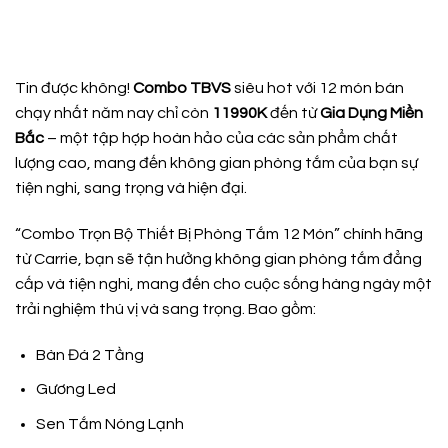
Tin được không!
Combo TBVS
siêu hot với 12 món bán
chạy nhất năm nay chỉ còn
11990K
đến từ
Gia Dụng Miền
Bắc
– một tập hợp hoàn hảo của các sản phẩm chất
lượng cao, mang đến không gian phòng tắm của bạn sự
tiện nghi, sang trọng và hiện đại.
“Combo Trọn Bộ Thiết Bị Phòng Tắm 12 Món” chính hãng
từ Carrie, bạn sẽ tận hưởng không gian phòng tắm đẳng
cấp và tiện nghi, mang đến cho cuộc sống hàng ngày một
trải nghiệm thú vị và sang trọng. Bao gồm:
Bàn Đá 2 Tầng
Gương Led
Sen Tắm Nóng Lạnh