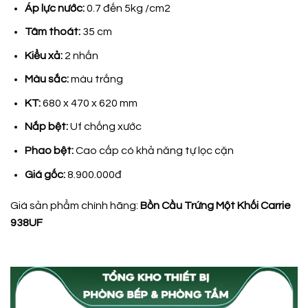
Áp lực nước:
0.7 đến 5kg /cm2
Tâm thoát:
35 cm
Kiểu xả:
2 nhấn
Màu sắc:
màu trắng
KT:
680 x 470 x 620 mm
Nắp bệt:
Uf chống xước
Phao bệt:
Cao cấp có khả năng tự lọc cặn
Giá gốc:
8.900.000đ
Giá sản phẩm chính hãng:
Bồn Cầu Trứng Một Khối Carrie
938UF