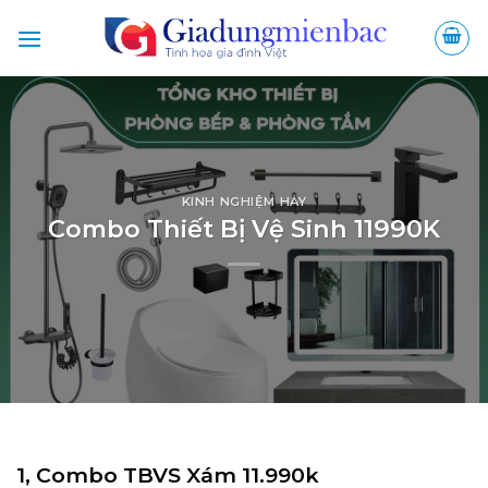
Bỏ
qua
nội
dung
KINH NGHIỆM HAY
Combo Thiết Bị Vệ Sinh 11990K
1, Combo TBVS Xám 11.990k