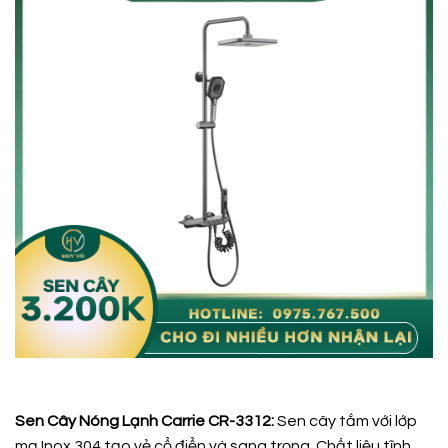
Sen Cây Nóng Lạnh Carrie CR-3312:
Sen cây tắm với lớp
mạ Inox 304 tạo vẻ cổ điển và sang trọng. Chất liệu tĩnh