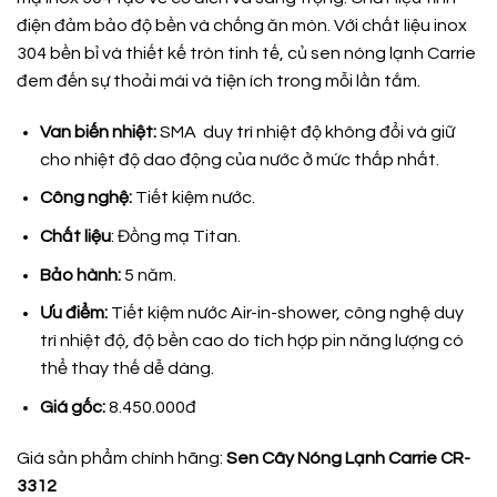
điện đảm bảo độ bền và chống ăn mòn. Với chất liệu inox
304 bền bỉ và thiết kế tròn tinh tế, củ sen nóng lạnh Carrie
đem đến sự thoải mái và tiện ích trong mỗi lần tắm.
Van biến nhiệt:
SMA duy trì nhiệt độ không đổi và giữ
cho nhiệt độ dao động của nước ở mức thấp nhất.
Công nghệ:
Tiết kiệm nước.
Chất liệu
: Đồng mạ Titan.
Bảo hành:
5 năm.
Ưu điểm:
Tiết kiệm nước Air-in-shower, công nghệ duy
trì nhiệt độ, độ bền cao do tích hợp pin năng lượng có
thể thay thế dễ dàng.
Giá gốc:
8.450.000đ
Giá sản phẩm chính hãng:
Sen Cây Nóng Lạnh Carrie CR-
3312