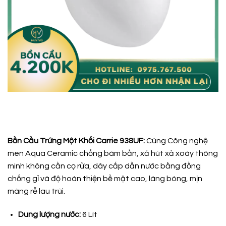
Bồn Cầu Trứng Một Khối Carrie 938UF:
Cùng Công nghệ
men Aqua Ceramic chống bám bẩn, xả hút xả xoáy thông
minh không cần cọ rửa, dây cấp dẫn nước bằng đồng
chống gỉ và độ hoàn thiện bề mặt cao, láng bóng, mịn
màng rễ lau trùi.
Dung lượng nước:
6 Lít