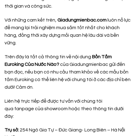
thời gian và công sức.
Với những cam kết trên,
Giadungmienbac.com
luôn nỗ lực
để mang lại trải nghiệm mua sắm tốt nhất cho khách
hàng, đồng thời xây dựng mối quan hệ lâu dài và bền
vững.
Trên đây là tất cả thông tin về nội dung
Bồn Tắm
Euroking Của Nước Nào?
của Giadungmienbac gửi đến
bạn đọc, nếu bạn có nhu cầu tham khảo về các mẫu bồn
tắm Euroking có thể liên hệ với chung tôi ở các địa chỉ bên
dưới! Cảm ơn.
Liên hệ trực tiếp để được tư vấn với chúng tôi
qua
fanpage
của showroom hoặc theo thông tin dưới
đây:
Trụ sở:
254 Ngô Gia Tự – Đức Giang- Long Biên – Hà Nội