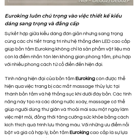
Euroking luôn chú trọng vào việc thiết kế kiểu
dáng sang trọng và đẳng cấp
Sự kết hợp giữa kiểu dáng đơn giản nhưng sang trọng
cùng các chi tiết trang trí như hệ thống đèn LED cao cấp
giúp bồn tắm Euroking không chỉ là sản phẩm vật liệu mà
còn là điểm nhấn tôn lên không gian phòng tắm, phù hợp
với nhiều phong cách từ cổ điển đến hiện đại.
Tính năng hiện đại của bồn tắm
Euroking
còn được thể
hiện qua việc trang bị các mắt massage thủy lực tại
thành bồn tắm và hệ thống sục khí dưới đáy bồn. Các tính
năng này tạo ra các dòng nước xoáy, massage cơ thể
giúp người dùng thư giãn và thoải mái sau một ngày làm
việc mệt mỏi, đồng thời tăng cường sức khỏe bằng cách
kích thích quá trình lưu thông máu. Với những ưu điểm nổi
bật và giá cả hợp lý, bồn tắm
Euroking
cao cấp là sự lựa