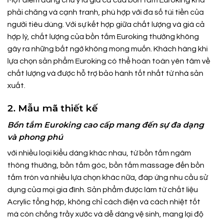
Một điểm đáng chú ý là giá cả của bồn tắm Euroking khá
phải chăng và cạnh tranh, phù hợp với đa số túi tiền của
người tiêu dùng. Với sự kết hợp giữa chất lượng và giá cả
hợp lý, chất lượng của bồn tắm Euroking thường không
gây ra những bất ngờ không mong muốn. Khách hàng khi
lựa chọn sản phẩm Euroking có thể hoàn toàn yên tâm về
chất lượng và được hỗ trợ bảo hành tốt nhất từ nhà sản
xuất.
2. Mẫu mã thiết kế
Bồn tắm Euroking cao cấp mang đến sự đa dạng
và phong phú
với nhiều loại kiểu dáng khác nhau, từ bồn tắm ngâm
thông thường, bồn tắm góc, bồn tắm massage đến bồn
tắm tròn và nhiều lựa chọn khác nữa, đáp ứng nhu cầu sử
dụng của mọi gia đình. Sản phẩm được làm từ chất liệu
Acrylic tổng hợp, không chỉ cách điện và cách nhiệt tốt
mà còn chống trầy xước và dễ dàng vệ sinh, mang lại độ