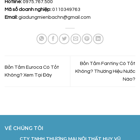
Hotline:
0975.767.500
Mã số doanh nghiệp:
0110349763
Email:
giadungmienbachn@gmail.com
Bồn Tắm Fantiny Có Tốt
Bồn Tắm Euroca Có Tốt
Không? Thương Hiệu Nước
Không? Xem Tại Đây
Nào?
VỀ CHÚNG TÔI
CTY TNHH THƯƠNG MẠI NỘI THẤT HUY VŨ